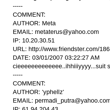
-----
COMMENT:
AUTHOR: Meta
EMAIL: metaterus@yahoo.com
IP: 10.20.30.51
URL: http://www.friendster.com/18
DATE: 03/01/2007 03:22:27 AM
cieeeeeeeeeeeee..ihhiiiyyyy...suit su
-----
COMMENT:
AUTHOR: 'yphellz'
EMAIL: permadi_putra@yahoo.co
IP: 61.94.204.43