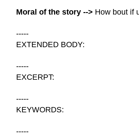
Moral of the story -->
How bout if u
-----
EXTENDED BODY:
-----
EXCERPT:
-----
KEYWORDS:
-----