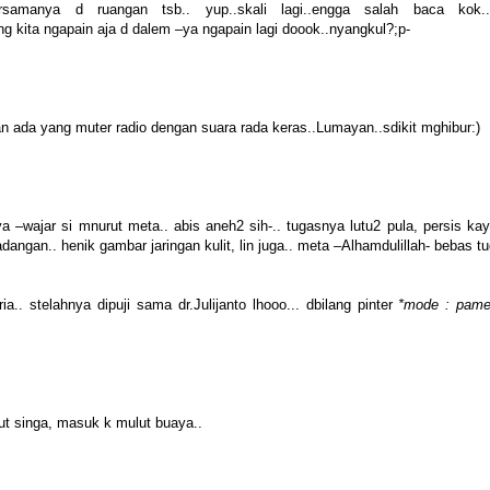
amanya d ruangan tsb.. yup..skali lagi..engga salah baca kok..
kita ngapain aja d dalem –ya ngapain lagi doook..nyangkul?;p-
n ada yang muter radio dengan suara rada keras..Lumayan..sdikit mghibur:)
 –wajar si mnurut meta.. abis aneh2 sih-.. tugasnya lutu2 pula, persis ka
dangan.. henik gambar jaringan kulit, lin juga.. meta –Alhamdulillah- bebas tu
. stelahnya dipuji sama dr.Julijanto lhooo... dbilang pinter
*mode : pam
lut singa, masuk k mulut buaya..