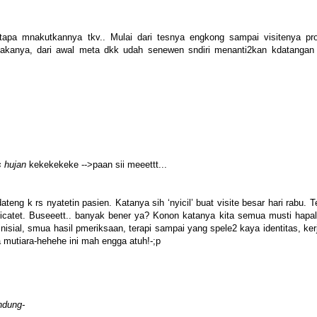
tapa mnakutkannya tkv.. Mulai dari tesnya engkong sampai visitenya prof
kanya, dari awal meta dkk udah senewen sndiri menanti2kan kdatangan
s hujan
kekekekeke -->paan sii meeettt...
ng k rs nyatetin pasien. Katanya sih ‘nyicil’ buat visite besar hari rabu. T
icatet. Buseeett.. banyak bener ya? Konon katanya kita semua musti hapal
inisial, smua hasil pmeriksaan, terapi sampai yang spele2 kaya identitas, ke
mutiara-hehehe ini mah engga atuh!-;p
endung-