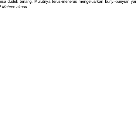
k bisa duduk tenang. Mulutnya terus-menerus mengeluarkan bunyi-bunyian ya
? Mateee akuuu..
’