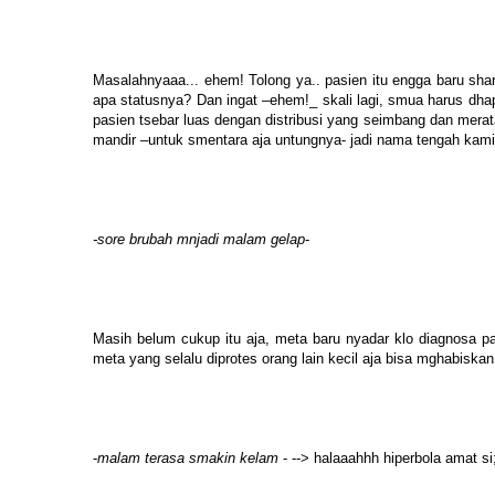
Masalahnyaaa... ehem! Tolong ya.. pasien itu engga baru shar
apa statusnya? Dan ingat –ehem!_ skali lagi, smua harus dhap
pasien tsebar luas dengan distribusi yang seimbang dan merata
mandir –untuk smentara aja untungnya- jadi nama tengah kam
-sore brubah mnjadi malam gelap
-
Masih belum cukup itu aja, meta baru nyadar klo diagnosa 
meta yang selalu diprotes orang lain kecil aja bisa mghabiskan 3
-
malam terasa smakin kelam
- --> halaaahhh hiperbola amat si