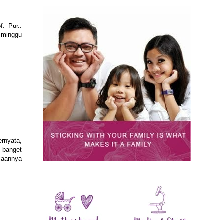
. Pur..
 minggu
ernyata,
 banget
rjaannya