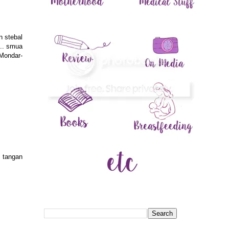
n stebal
... smua
 Mondar-
 tangan