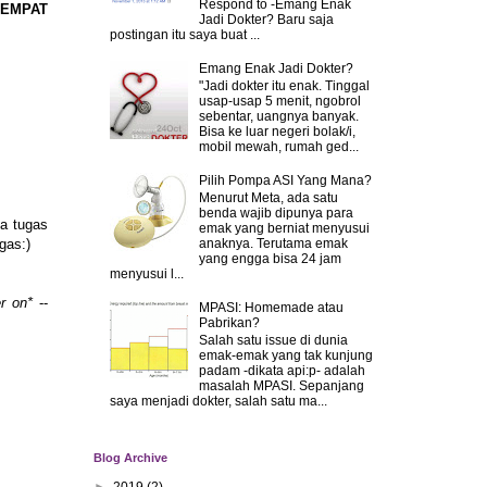
Respond to -Emang Enak
EMPAT
Jadi Dokter? Baru saja
postingan itu saya buat ...
Emang Enak Jadi Dokter?
"Jadi dokter itu enak. Tinggal
usap-usap 5 menit, ngobrol
sebentar, uangnya banyak.
Bisa ke luar negeri bolak/i,
mobil mewah, rumah ged...
Pilih Pompa ASI Yang Mana?
Menurut Meta, ada satu
benda wajib dipunya para
ya tugas
emak yang berniat menyusui
anaknya. Terutama emak
gas:)
yang engga bisa 24 jam
menyusui l...
er on*
--
MPASI: Homemade atau
Pabrikan?
Salah satu issue di dunia
emak-emak yang tak kunjung
padam -dikata api:p- adalah
masalah MPASI. Sepanjang
saya menjadi dokter, salah satu ma...
Blog Archive
►
2019
(2)