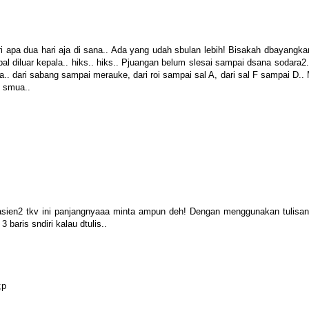
i apa dua hari aja di sana.. Ada yang udah sbulan lebih! Bisakah dbayangka
al diluar kepala.. hiks.. hiks.. Pjuangan belum slesai sampai dsana sodara2
.. dari sabang sampai merauke, dari roi sampai sal A, dari sal F sampai D..
i smua..
pasien2 tkv ini panjangnyaaa minta ampun deh! Dengan menggunakan tulisan
 baris sndiri kalau dtulis..
;p