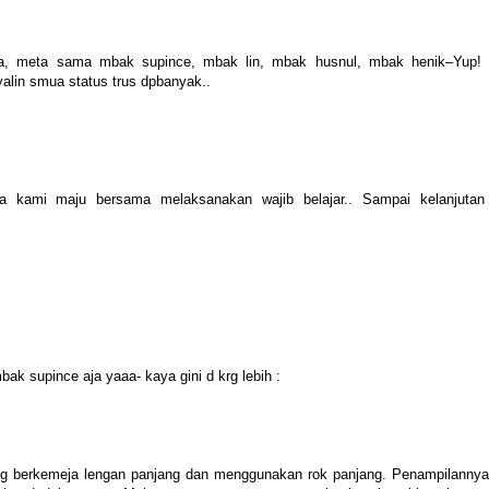
a, meta sama mbak supince, mbak lin, mbak husnul, mbak henik–Yup! 
nyalin smua status trus dpbanyak..
ya kami maju bersama melaksanakan wajib belajar.. Sampai kelanjutan 
ak supince aja yaaa- kaya gini d krg lebih :
dung berkemeja lengan panjang dan menggunakan rok panjang. Penampilannya