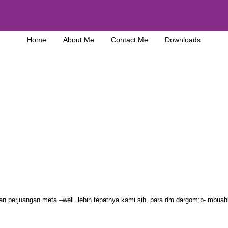
Home
About Me
Contact Me
Downloads
n perjuangan meta –well..lebih tepatnya kami sih, para dm dargom;p- mbua