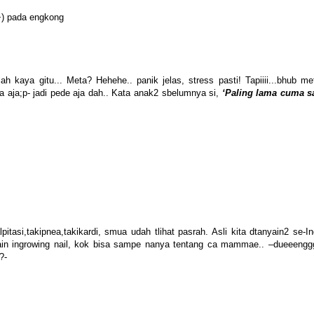
(+) pada engkong
 kaya gitu... Meta? Hehehe.. panik jelas, stress pasti! Tapiiii...bhub m
sa aja;p- jadi pede aja dah.. Kata anak2 sbelumnya si,
‘Paling lama cuma s
tasi,takipnea,takikardi, smua udah tlihat pasrah. Asli kita dtanyain2 se-I
yain ingrowing nail, kok bisa sampe nanya tentang ca mammae.. –dueeengg
?-