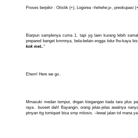
Proses berpikir : Otistik (+), Logorea –hehehe;p-, preokupasi 
Biarpun samplenya cuma 1, tapi yg laen kurang lebih samalah
prepared banget kmrnnya, bela-belain engga tidur lho-kaya bi
kok met..’
Ehem! Here we go..
Mmasuki medan tempur, dngan ktegangan tiada tara plus palpi
raya.. buseet dah! Bayangin, orang jelas-jelas awalnya nan
ptnyan ttg torniquet bisa smp mitosis. –lewat jalan tol mana ya