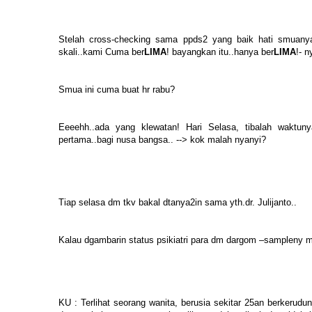
Stelah cross-checking sama ppds2 yang baik hati smuany
skali..kami Cuma ber
LIMA
! bayangkan itu..hanya ber
LIMA
!- 
Smua ini cuma buat hr rabu?
Eeeehh..ada yang klewatan! Hari Selasa, tibalah waktun
pertama..bagi nusa bangsa.. --> kok malah nyanyi?
Tiap selasa dm tkv bakal dtanya2in sama yth.dr. Julijanto..
Kalau dgambarin status psikiatri para dm dargom –sampleny mb
KU : Terlihat seorang wanita, berusia sekitar 25an berkeru