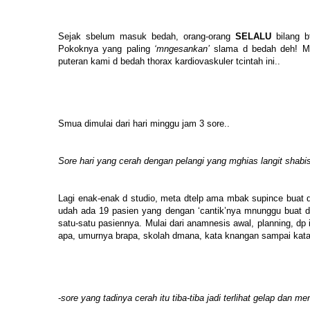
Sejak sbelum masuk bedah, orang-orang
SELALU
bilang b
Pokoknya yang paling
‘mngesankan’
slama d bedah deh! Ma
puteran kami d bedah thorax kardiovaskuler tcintah ini..
Smua dimulai dari hari minggu jam 3 sore..
Sore hari yang cerah dengan pelangi yang mghias langit shabi
Lagi enak-enak d studio, meta dtelp ama mbak supince buat date
udah ada 19 pasien yang dengan ‘cantik’nya mnunggu buat d
satu-satu pasiennya. Mulai dari anamnesis awal, planning, dp 
apa, umurnya brapa, skolah dmana, kata knangan sampai kata 
-
sore yang tadinya cerah itu tiba-tiba jadi terlihat gelap dan m