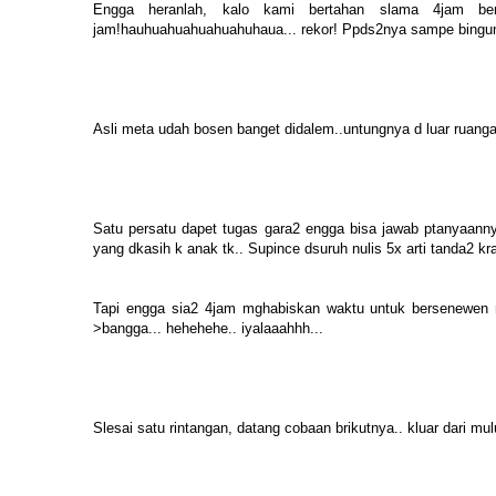
Engga heranlah, kalo kami bertahan slama 4jam bers
jam!hauhuahuahuahuahuhaua... rekor! Ppds2nya sampe bingung 
Asli meta udah bosen banget didalem..untungnya d luar ruanga
Satu persatu dapet tugas gara2 engga bisa jawab ptanyaannya
yang dkasih k anak tk.. Supince dsuruh nulis 5x arti tanda2 kra
Tapi engga sia2 4jam mghabiskan waktu untuk bersenewen ria.
>bangga... hehehehe.. iyalaaahhh...
Slesai satu rintangan, datang cobaan brikutnya.. kluar dari mu