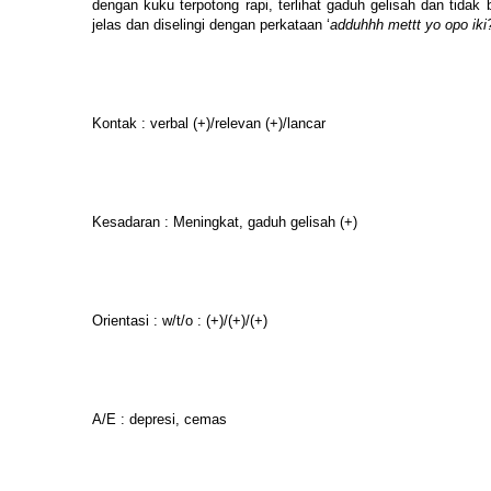
dengan kuku terpotong rapi, terlihat gaduh gelisah dan tida
jelas dan diselingi dengan perkataan ‘
adduhhh mettt yo opo iki
Kontak : verbal (+)/relevan (+)/lancar
Kesadaran : Meningkat, gaduh gelisah (+)
Orientasi : w/t/o : (+)/(+)/(+)
A/E : depresi, cemas