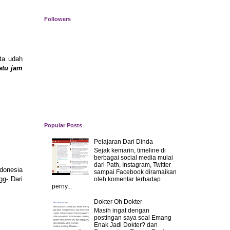
Followers
eta udah
atu jam
Popular Posts
Pelajaran Dari Dinda
Sejak kemarin, timeline di
berbagai social media mulai
dari Path, Instagram, Twitter
ndonesia
sampai Facebook diramaikan
gg- Dari
oleh komentar terhadap
perny...
Dokter Oh Dokter
Masih ingat dengan
postingan saya soal Emang
Enak Jadi Dokter? dan