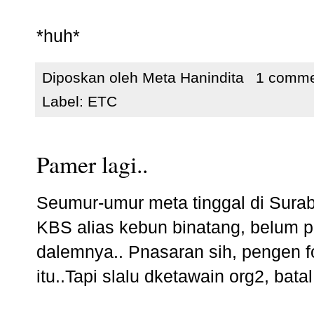
*huh*
Diposkan oleh
Meta Hanindita
1 comm
Label:
ETC
Pamer lagi..
Seumur-umur meta tinggal di Suraba
KBS alias kebun binatang, belum 
dalemnya.. Pnasaran sih, pengen f
itu..Tapi slalu dketawain org2, batal