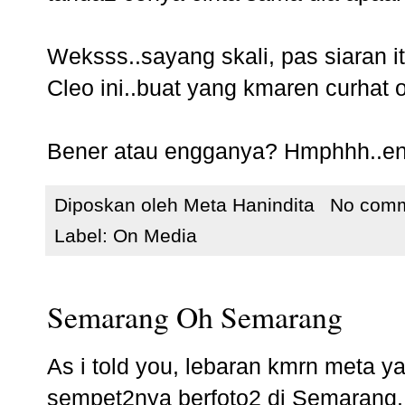
Weksss..sayang skali, pas siaran it
Cleo ini..buat yang kmaren curhat o
Bener atau engganya? Hmphhh..enta
Diposkan oleh
Meta Hanindita
No com
Label:
On Media
Semarang Oh Semarang
As i told you, lebaran kmrn meta yan
sempet2nya berfoto2 di Semarang.