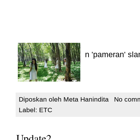
n 'pameran' sla
Diposkan oleh
Meta Hanindita
No com
Label:
ETC
Update2..