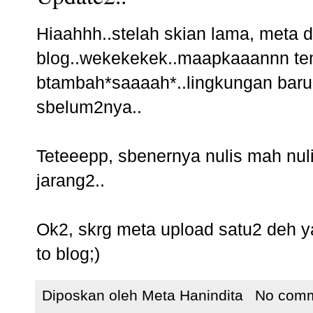
Hiaahhh..stelah skian lama, meta 
blog..wekekekek..maapkaaannn tem
btambah*saaaah*..lingkungan baru,
sbelum2nya..
Teteeepp, sbenernya nulis mah nuli
jarang2..
Ok2, skrg meta upload satu2 deh y
to blog;)
Diposkan oleh
Meta Hanindita
No com