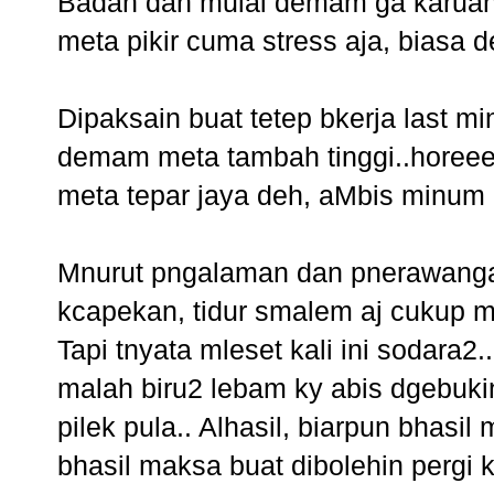
Badan dah mulai demam ga karuan, tr
meta pikir cuma stress aja, biasa 
Dipaksain buat tetep bkerja last mi
demam meta tambah tinggi..horeeeee
meta tepar jaya deh, aMbis minum 
Mnurut pngalaman dan pnerawanga
kcapekan, tidur smalem aj cukup 
Tapi tnyata mleset kali ini sodara
malah biru2 lebam ky abis dgebuk
pilek pula.. Alhasil, biarpun bhasil
bhasil maksa buat dibolehin perg