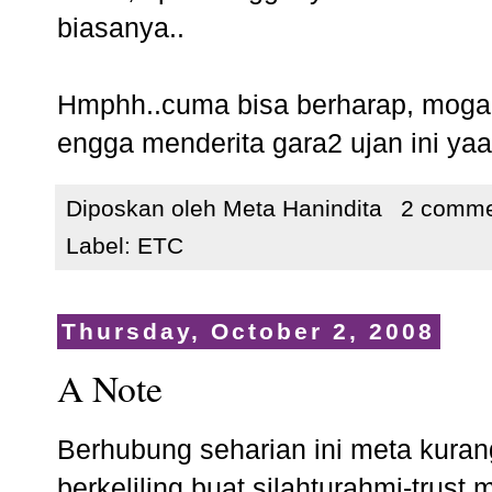
biasanya..
Hmphh..cuma bisa berharap, moga2
engga menderita gara2 ujan ini yaa
Diposkan oleh
Meta Hanindita
2 comme
Label:
ETC
Thursday, October 2, 2008
A Note
Berhubung seharian ini meta kuran
berkeliling buat silahturahmi-trust