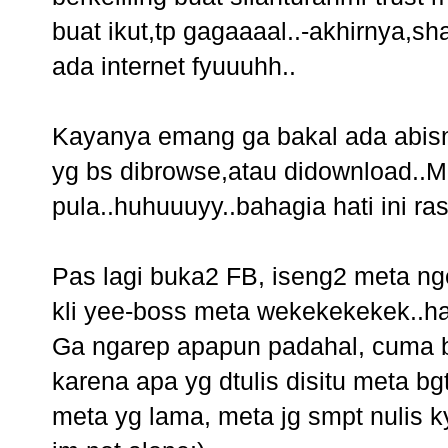
buat ikut,tp gagaaaal..-akhirnya,s
ada internet fyuuuhh..
Kayanya emang ga bakal ada abisny
yg bs dibrowse,atau didownload..
pula..huhuuuyy..bahagia hati ini ra
Pas lagi buka2 FB, iseng2 meta ng
kli yee-boss meta wekekekekek..hal
Ga ngarep apapun padahal, cuma bn
karena apa yg dtulis disitu meta bg
meta yg lama, meta jg smpt nulis k