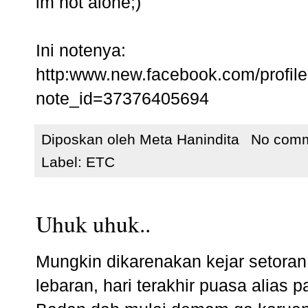
im not alone;)
Ini notenya:
http:www.new.facebook.com/profil
note_id=37376405694
Diposkan oleh
Meta Hanindita
No com
Label:
ETC
Uhuk uhuk..
Mungkin dikarenakan kejar setoran
lebaran, hari terakhir puasa alias 