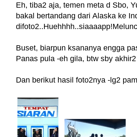
Eh, tiba2 aja, temen meta d Sbo, Y
bakal bertandang dari Alaska ke In
difoto2..Huehhhh..siaaaapp!Melun
Buset, biarpun ksananya engga pas 
Panas pula -eh gila, btw sby akhir
Dan berikut hasil foto2nya -lg2 pam