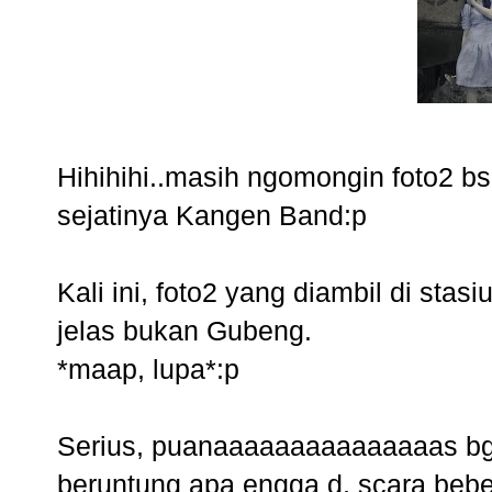
Hihihihi..masih ngomongin foto2 b
sejatinya Kangen Band:p
Kali ini, foto2 yang diambil di sta
jelas bukan Gubeng.
*maap, lupa*:p
Serius, puanaaaaaaaaaaaaaaas bgt
beruntung apa engga d, scara beb