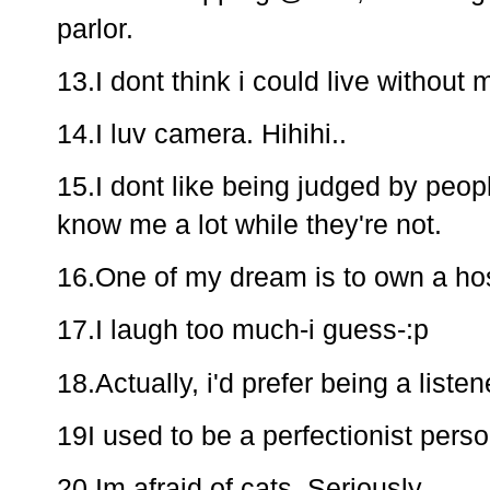
parlor.
13.I dont think i could live without 
14.I luv camera. Hihihi..
15.I dont like being judged by peop
know me a lot while they're not.
16.One of my dream is to own a hos
17.I laugh too much-i guess-:p
18.Actually, i'd prefer being a listen
19I used to be a perfectionist pers
20.Im afraid of cats. Seriously.