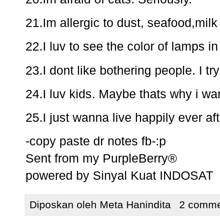
21.Im allergic to dust, seafood,mil
22.I luv to see the color of lamps in
23.I dont like bothering people. I tr
24.I luv kids. Maybe thats why i wa
25.I just wanna live happily ever aft
-copy paste dr notes fb-:p
Sent from my PurpleBerry®
powered by Sinyal Kuat INDOSAT
Diposkan oleh
Meta Hanindita
2 comme