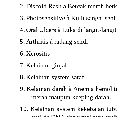
2.
Discoid Rash
à
Bercak merah berk
3.
Photosensitive
à
Kulit sangat senit
4.
Oral Ulcers
à
Luka di langit-langit
5.
Arthritis
à
radang sendi
6.
Xerositis
7.
Kelainan ginjal
8.
Kelainan system saraf
9.
Kelainan darah
à
Anemia hemolitik
merah maupun keeping darah.
10.
Kelainan system kekebalan tubu