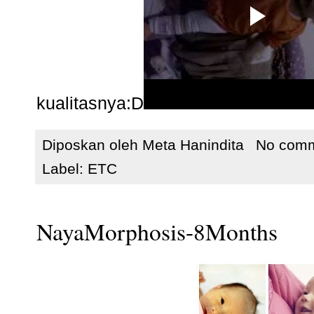
kualitasnya:D
Diposkan oleh
Meta Hanindita
No com
Label:
ETC
NayaMorphosis-8Months