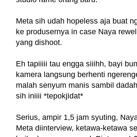
Meta sih udah hopeless aja buat 
ke produsernya in case Naya rewel 
yang dishoot.
Eh tapiiiii tau engga siiihh, bayi bu
kamera langsung berhenti ngereng
malah senyum manis sambil dadah
sih iniiii *tepokjidat*
Serius, ampir 1,5 jam syuting, Nay
Meta diinterview, ketawa-ketawa se