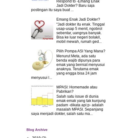
Respond to -Emang Enak
Jadi Dokter? Baru saja
postingan itu saya buat ...
Emang Enak Jadi Dokter?
"Jadi dokter itu enak. Tinggal
usap-usap 5 menit, ngobrol
sebentar, uangnya banyak.
Bisa ke luar negeri bolak/i,
mobil mewah, rumah ged...
Pilih Pompa ASI Yang Mana?
Menurut Meta, ada satu
benda wajib dipunya para
emak yang berniat menyusui
anaknya. Terutama emak
yang engga bisa 24 jam
menyusui l...
MPASI: Homemade atau
Pabrikan?
Salah satu issue di dunia
emak-emak yang tak kunjung
padam -dikata api:p- adalah
masalah MPASI. Sepanjang
saya menjadi dokter, salah satu ma...
Blog Archive
►
2019
(2)