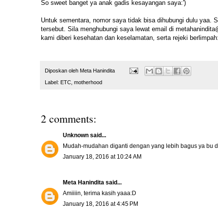
So sweet banget ya anak gadis kesayangan saya:')
Untuk sementara, nomor saya tidak bisa dihubungi dulu yaa.
tersebut. Sila menghubungi saya lewat email di metahanindit
kami diberi kesehatan dan keselamatan, serta rejeki berlimpah
Diposkan oleh
Meta Hanindita
Label:
ETC
,
motherhood
2 comments:
Unknown
said...
Mudah-mudahan diganti dengan yang lebih bagus ya bu dok
January 18, 2016 at 10:24 AM
Meta Hanindita
said...
Amiiiin, terima kasih yaaa:D
January 18, 2016 at 4:45 PM