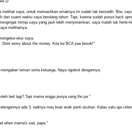
pes:D
ia melihat saya, untuk memastikan emaknya ini sudah tak bersedih. Btw, say
h dari suami waktu saya berulang tahun. Tapi, karena sudah punya back upn
, mengingat mimpi saya yang jauh lebih menyeramkan, saya malah tak henti-h
saya melihatnya.
mengelus-elus saya.
 Dont worry about the money. Kita ke BCA yaa besok!"
n mengabari teman serta keluarga, Naya ngobrol dengannya.
eh beli lagi? Tapi mama engga punya uang lho pa."
lengannya ada 3, tadinya mau buat anak panti asuhan. Kalau satu aja cele
sad when mama's sad, papa."