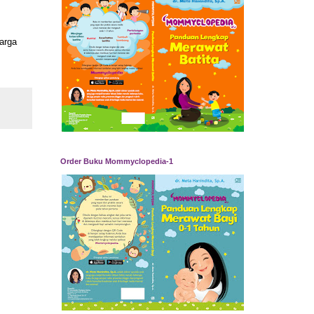
arga
Order Buku Mommyclopedia-1