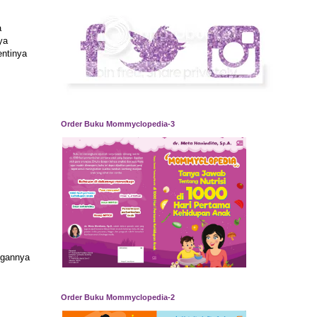
a
ya
entinya
Order Buku Mommyclopedia-3
ngannya
Order Buku Mommyclopedia-2