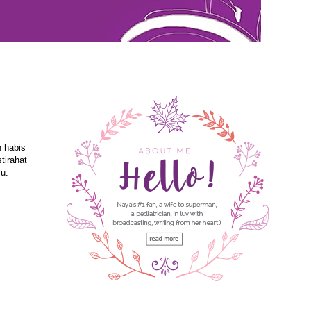
h habis
tirahat
lu.