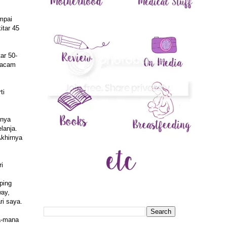
mpai
itar 45
ar 50-
emacam
ti
gnya
lanja.
Akhirnya
i
ping
ay,
ri saya.
a-mana