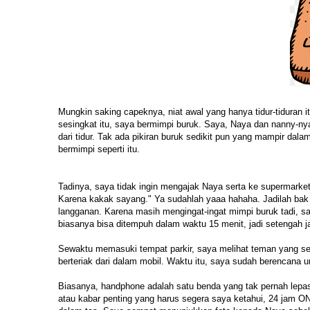
Mungkin saking capeknya, niat awal yang hanya tidur-tiduran 
sesingkat itu, saya bermimpi buruk. Saya, Naya dan nanny-ny
dari tidur. Tak ada pikiran buruk sedikit pun yang mampir da
bermimpi seperti itu.
Tadinya, saya tidak ingin mengajak Naya serta ke supermark
Karena kakak sayang." Ya sudahlah yaaa hahaha. Jadilah bak
langganan. Karena masih mengingat-ingat mimpi buruk tadi, s
biasanya bisa ditempuh dalam waktu 15 menit, jadi setengah j
Sewaktu memasuki tempat parkir, saya melihat teman yang se
berteriak dari dalam mobil. Waktu itu, saya sudah berencana
Biasanya, handphone adalah satu benda yang tak pernah lepa
atau kabar penting yang harus segera saya ketahui, 24 jam O