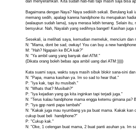
dan menyeramkan. Kita sudah hati-hati tapi masih saja bisa a
Bagaimana dengan Naya? Naya sediiiiih sekali. Berulang kali 
memang sedih, apalagi karena handphone itu merupakan hadia
(walaupun sudah lama), saya merasa lebih tenang. Selain itu
bersyukur. Nah, Nayalah yang sedihnya banget! Kasihan juga 
Sesekali, ia melihati saya, kemudian memeluk, mencium dan 
N: "Mama, dont be sad, owkay! You can buy a new handphone.
M: "Hah? Ngapain ke BCA kak?"
N: "Ya ambil uang yang banyak dari ATM."
(Dikata orang boleh bebas apa ambil uang dari ATM:)))))
Kata suami saya, waktu saya masih sibuk blokir sana-sini da
N: "Papa, mama kasihan ya. Im so sad to hear that."
P: "Iya kak, tapi itu musibah."
N: "Whats that? Musibah?"
P: "Iya kejadian yang ga kita inginkan tapi terjadi juga."
N: "Terus kalau handphone mama engga ketemu gimana pa? Bol
P: "Iya gpp nanti papa tambahi"
N: "Kakak juga mau nyumbang ya pa buat mama. Kakak kan ce
cukup buat beli handphone?"
P: "Cukup kak."
N: "Oke, 1 celengan buat mama, 2 buat panti asuhan ya. Im 