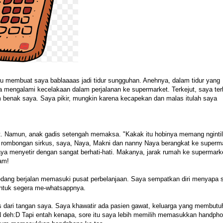
itu membuat saya bablaaaas jadi tidur sungguhan. Anehnya, dalam tidur yang
a mengalami kecelakaan dalam perjalanan ke supermarket. Terkejut, saya te
lam benak saya. Saya pikir, mungkin karena kecapekan dan malas itulah saya
et. Namun, anak gadis setengah memaksa. "Kakak itu hobinya memang ngint
 rombongan sirkus, saya, Naya, Makni dan nanny Naya berangkat ke superm
aya menyetir dengan sangat berhati-hati. Makanya, jarak rumah ke supermark
am!
dang berjalan memasuki pusat perbelanjaan. Saya sempatkan diri menyapa 
 untuk segera me-whatsappnya.
s dari tangan saya. Saya khawatir ada pasien gawat, keluarga yang membutu
N deh:D Tapi entah kenapa, sore itu saya lebih memilih memasukkan handph