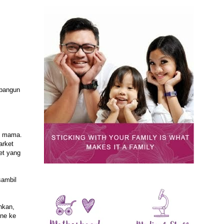
rbangun
il mama.
arket
et yang
sambil
hkan,
one ke