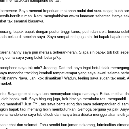
elum memasukkan handphone ke tas.
berpencar. Saya mencari keperluan makanan mulai dari susu segar, buah sa
ersih-bersih rumah. Kami menghabiskan waktu lumayan sebentar. Hanya sek
rket tak seramai biasanya.
orang, bapak-bapak dengan postur tinggi kurus, putih dan sipit, berusia sekit
 ada beliau di sebelah saya. Saya sempat risih juga sih. Ini bapak-bapak s
arena nanny saya pun merasa terheran-heran. Siapa sih bapak tsb kok seper
ng cuma saya yang boleh belanja?:p
handphone saya tak ada? Jreeeng. Dari tadi saya ingat betul tidak memegan
aya mencoba tracking kembali tempat-tempat yang saya lewati selama berbe
lik nanny Naya. Lah, kok dimatikan? Waduh, feeling saya sudah tak enak. 
rmarket.
ntu. Sayang sekali saya lupa menanyakan siapa namanya. Beliau melihat dar
 oleh bapak tadi. Saya bingung juga, kok bisa ya membuka tas, mengambil
ang memakai? Just FYI, tas saya beritsleting dan saya selempangkan di sam
ngkin bapak tadi memang lebih membutuhkan. Semoga berguna ya pak! Anyw
arena handphone saya tsb dilock dan hanya bisa dibuka menggunakan sidik ja
n sehat dan selamat. Tahu sendiri kan jaman sekarang, kriminalitas diman