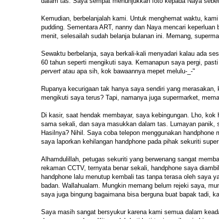
dalam tas. Saya sempat menunjukkan foto kepada Naya seb
Kemudian, berbelanjalah kami. Untuk menghemat waktu, kami 
pudding. Sementara ART, nanny dan Naya mencari keperluan b
menit, selesailah sudah belanja bulanan ini. Memang, superma
Sewaktu berbelanja, saya berkali-kali menyadari kalau ada sese
60 tahun seperti mengikuti saya. Kemanapun saya pergi, pasti
pervert
atau apa sih, kok bawaannya mepet melulu-_-"
Rupanya kecurigaan tak hanya saya sendiri yang merasakan, k
mengikuti saya terus? Tapi, namanya juga supermarket, mema
Di kasir, saat hendak membayar, saya kebingungan. Lho, kok 
sama sekali, dan saya masukkan dalam tas. Lumayan panik, s
Hasilnya? Nihil. Saya coba telepon menggunakan handphone mi
saya laporkan kehilangan handphone pada pihak sekuriti supe
Alhamdulillah, petugas sekuriti yang berwenang sangat memba
rekaman CCTV, ternyata benar sekali, handphone saya diambil
handphone lalu menutup kembali tas tanpa terasa oleh saya y
badan. Wallahualam. Mungkin memang belum rejeki saya, mu
saya juga bingung bagaimana bisa berguna buat bapak tadi, k
Saya masih sangat bersyukur karena kami semua dalam keadaa