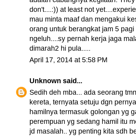
don't....:)) at least not yet....ex
mau minta maaf dan mengakui k
orang untuk berangkat jam 5 pagi 
ngeluh....sy pernah kerja jaga ma
dimarah2 hi pula.....
April 17, 2014 at 5:58 PM
Unknown
said...
Sedih deh mba... ada seorang tmn
kereta, ternyata setuju dgn pernya
hamilnya termasuk golongan yg gaga
perempuan yg sedang hamil itu m
jd masalah.. yg penting kita sdh 