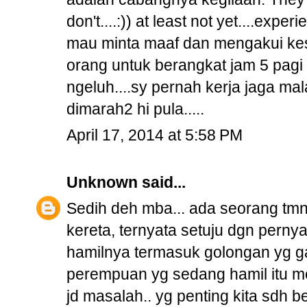
don't....:)) at least not yet....ex
mau minta maaf dan mengakui k
orang untuk berangkat jam 5 pagi 
ngeluh....sy pernah kerja jaga ma
dimarah2 hi pula.....
April 17, 2014 at 5:58 PM
Unknown
said...
Sedih deh mba... ada seorang tmn
kereta, ternyata setuju dgn pernya
hamilnya termasuk golongan yg gaga
perempuan yg sedang hamil itu m
jd masalah.. yg penting kita sdh 