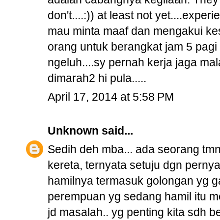
don't....:)) at least not yet....ex
mau minta maaf dan mengakui k
orang untuk berangkat jam 5 pagi 
ngeluh....sy pernah kerja jaga ma
dimarah2 hi pula.....
April 17, 2014 at 5:58 PM
Unknown
said...
Sedih deh mba... ada seorang tmn
kereta, ternyata setuju dgn pernya
hamilnya termasuk golongan yg gaga
perempuan yg sedang hamil itu m
jd masalah.. yg penting kita sdh 