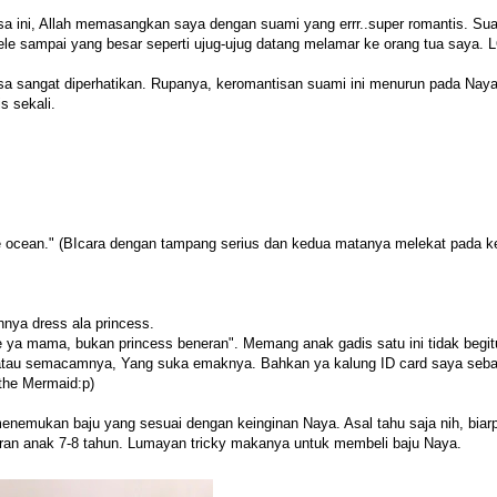
 ini, Allah memasangkan saya dengan suami yang errr..super romantis. Su
le sampai yang besar seperti ujug-ujug datang melamar ke orang tua saya. 
asa sangat diperhatikan. Rupanya, keromantisan suami ini menurun pada Naya
s sekali.
the ocean." (BIcara dengan tampang serius dan kedua matanya melekat pada 
nnya dress ala princess.
ya mama, bukan princess beneran". Memang anak gadis satu ini tidak begit
a, atau semacamnya, Yang suka emaknya. Bahkan ya kalung ID card saya seba
 the Mermaid:p)
menemukan baju yang sesuai dengan keinginan Naya. Asal tahu saja nih, biar
uran anak 7-8 tahun. Lumayan tricky makanya untuk membeli baju Naya.