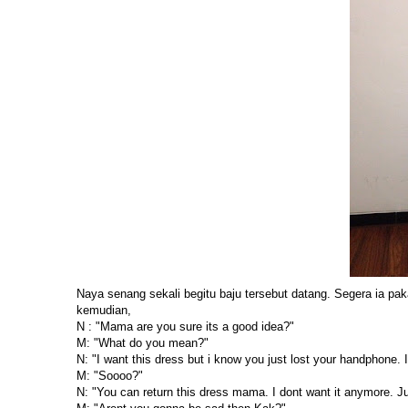
Naya senang sekali begitu baju tersebut datang. Segera ia pa
kemudian,
N : "Mama are you sure its a good idea?"
M: "What do you mean?"
N: "I want this dress but i know you just lost your handphon
M: "Soooo?"
N: "You can return this dress mama. I dont want it anymore. 