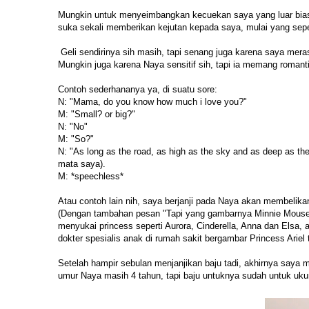
Mungkin untuk menyeimbangkan kecuekan saya yang luar biasa
suka sekali memberikan kejutan kepada saya, mulai yang sepe
Geli sendirinya sih masih, tapi senang juga karena saya mer
Mungkin juga karena Naya sensitif sih, tapi ia memang romanti
Contoh sederhananya ya, di suatu sore:
N: "Mama, do you know how much i love you?"
M: "Small? or big?"
N: "No"
M: "So?"
N: "As long as the road, as high as the sky and as deep as 
mata saya).
M: *speechless*
Atau contoh lain nih, saya berjanji pada Naya akan membelika
(Dengan tambahan pesan "Tapi yang gambarnya Minnie Mouse 
menyukai princess seperti Aurora, Cinderella, Anna dan Els
dokter spesialis anak di rumah sakit bergambar Princess Ariel
Setelah hampir sebulan menjanjikan baju tadi, akhirnya saya 
umur Naya masih 4 tahun, tapi baju untuknya sudah untuk uk