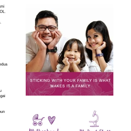
ami
LOL.
.
kedua
u
gai
pun