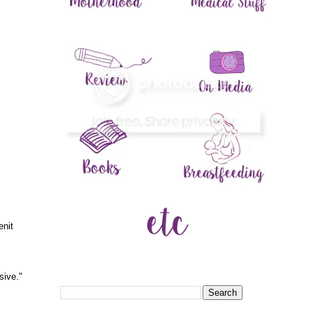
enit
sive."