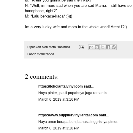
M: "Arent you gonna be sad then Kak?"
N: "Well, im more sad when you are sad Mama. I still have s
handphone, right?"
M: *Lalu berkaca-kaca* :))))
Im a very lucky wife and mom in the whole world! Arent I?;)
Diposkan oleh
Meta Hanindita
Label:
motherhood
2 comments:
https://tokolantaivinyl.com
said...
Naya pinter,,,pasti papahnya juga romantis.
March 6, 2019 at 3:16 PM
https://www.suppliervinyllantai.com
said...
Naya umur berapa bun, bahasa inggrisnya pinter.
March 6, 2019 at 3:18 PM