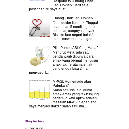
Respond to -Emang Enak
Jadi Dokter? Baru saja
postingan itu saya buat ...
Emang Enak Jadi Dokter?
"Jadi dokter itu enak. Tinggal
usap-usap 5 menit, ngobrol
sebentar, uangnya banyak.
Bisa ke luar negeri bolak/i,
mobil mewah, rumah ged...
Pilih Pompa ASI Yang Mana?
Menurut Meta, ada satu
benda wajib dipunya para
emak yang berniat menyusui
anaknya. Terutama emak
yang engga bisa 24 jam
menyusui l...
MPASI: Homemade atau
Pabrikan?
Salah satu issue di dunia
emak-emak yang tak kunjung
padam -dikata api:p- adalah
masalah MPASI. Sepanjang
saya menjadi dokter, salah satu ma...
Blog Archive
►
2019
(2)