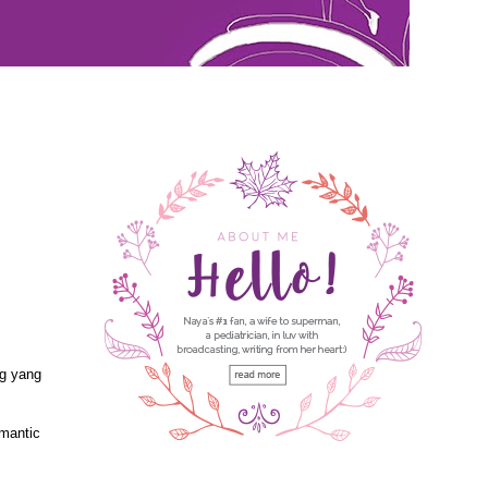
ng yang
omantic