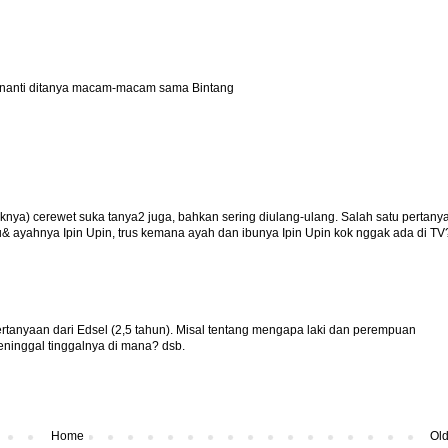
lo nanti ditanya macam-macam sama Bintang
nya) cerewet suka tanya2 juga, bahkan sering diulang-ulang. Salah satu pertany
 ayahnya Ipin Upin, trus kemana ayah dan ibunya Ipin Upin kok nggak ada di TV?
pertanyaan dari Edsel (2,5 tahun). Misal tentang mengapa laki dan perempuan
inggal tinggalnya di mana? dsb.
Home
Old