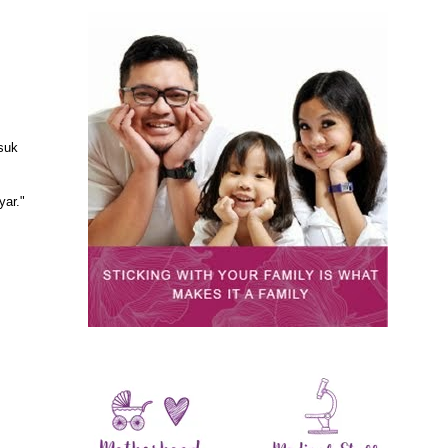
suk
yar."