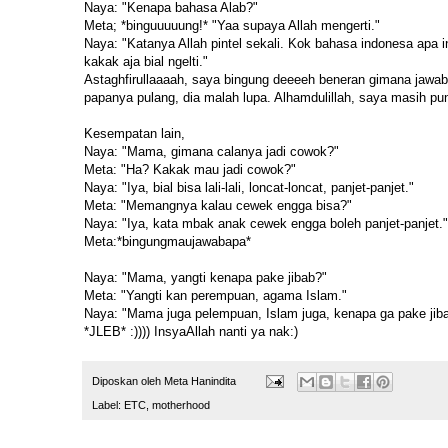
Naya: "Kenapa bahasa Alab?"
Meta; *binguuuuung!* "Yaa supaya Allah mengerti."
Naya: "Katanya Allah pintel sekali. Kok bahasa indonesa apa
kakak aja bial ngelti."
Astaghfirullaaaah, saya bingung deeeeh beneran gimana jawa
papanya pulang, dia malah lupa. Alhamdulillah, saya masih p
Kesempatan lain,
Naya: "Mama, gimana calanya jadi cowok?"
Meta: "Ha? Kakak mau jadi cowok?"
Naya: "Iya, bial bisa lali-lali, loncat-loncat, panjet-panjet."
Meta: "Memangnya kalau cewek engga bisa?"
Naya: "Iya, kata mbak anak cewek engga boleh panjet-panjet."
Meta:*bingungmaujawabapa*
Naya: "Mama, yangti kenapa pake jibab?"
Meta: "Yangti kan perempuan, agama Islam."
Naya: "Mama juga pelempuan, Islam juga, kenapa ga pake jib
*JLEB* :)))) InsyaAllah nanti ya nak:)
Diposkan oleh
Meta Hanindita
Label:
ETC
,
motherhood