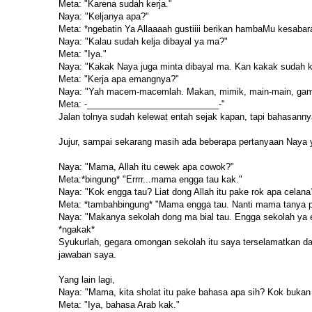
Meta: "Karena sudah kerja."
Naya: "Keljanya apa?"
Meta: *ngebatin Ya Allaaaah gustiiii berikan hambaMu kesabar
Naya: "Kalau sudah kelja dibayal ya ma?"
Meta: "Iya."
Naya: "Kakak Naya juga minta dibayal ma. Kan kakak sudah ke
Meta: "Kerja apa emangnya?"
Naya: "Yah macem-macemlah. Makan, mimik, main-main, gamba
Meta: -___________________________-"
Jalan tolnya sudah kelewat entah sejak kapan, tapi bahasanny
Jujur, sampai sekarang masih ada beberapa pertanyaan Naya y
Naya: "Mama, Allah itu cewek apa cowok?"
Meta:*bingung* "Errrr...mama engga tau kak."
Naya: "Kok engga tau? Liat dong Allah itu pake rok apa cel
Meta: *tambahbingung* "Mama engga tau. Nanti mama tanya p
Naya: "Makanya sekolah dong ma bial tau. Engga sekolah ya en
*ngakak*
Syukurlah, gegara omongan sekolah itu saya terselamatkan da
jawaban saya.
Yang lain lagi,
Naya: "Mama, kita sholat itu pake bahasa apa sih? Kok bukan
Meta: "Iya, bahasa Arab kak."