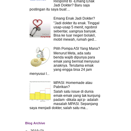
Respond to -Emang Enak
Jadi Dokter? Baru saja
postingan itu saya buat ...
Emang Enak Jadi Dokter?
"Jadi dokter itu enak. Tinggal
usap-usap 5 menit, ngobrol
sebentar, uangnya banyak.
Bisa ke luar negeri bolak/i,
mobil mewah, rumah ged...
Pilih Pompa ASI Yang Mana?
Menurut Meta, ada satu
benda wajib dipunya para
emak yang berniat menyusui
anaknya. Terutama emak
yang engga bisa 24 jam
menyusui l...
MPASI: Homemade atau
Pabrikan?
Salah satu issue di dunia
emak-emak yang tak kunjung
padam -dikata api:p- adalah
masalah MPASI. Sepanjang
saya menjadi dokter, salah satu ma...
Blog Archive
►
2019
(2)