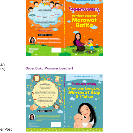
aan
Order Buku Mommyclopedia-1
 :-)
er Post