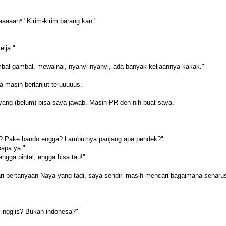
aaaaan* "Kirim-kirim barang kan."
lja."
l-gambal. mewalnai, nyanyi-nyanyi, ada banyak keljaannya kakak."
a masih berlanjut teruuuuus.
ang (belum) bisa saya jawab. Masih PR deh nih buat saya.
ana? Pake bando engga? Lambutnya panjang apa pendek?"
apa ya."
gga pintal, engga bisa tau!"
ri pertanyaan Naya yang tadi, saya sendiri masih mencari bagaimana seharu
 ingglis? Bukan indonesa?"