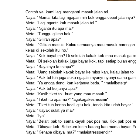
Contoh ya, kami lagi mengantri masuk jalan tol.
Naya: "Mama, kita lagi ngapain nih kok engga cepet jalannya
Meta: "Lagi ngantri kak masuk jalan tol."
Naya: "Ngantri itu apa ma?"
Meta: "Tunggu giliran kak."
Naya: "Giliran apa?"
Meta: :"Giliran masuk. Kalau semuanya mau masuk barengan 
kelas di sekolah itu lho."
Naya: "Kok bayal ma? Di sekolah kakak kok mau masuk ga b
Meta: "Di sekolah kakak juga bayar kok, tapi setiap bulan eng
Naya: "Bayalnya ke siapa?"
Meta: "Uang sekolah kakak bayar ke miss kan, kalau jalan tol
Naya: "Pak tol tuh juga suka ngajalin nyanyi-nyanyi sama ga
Meta: "Ya engga dong, kan kerjanya beda. " *mulaibete:p*
Naya: "Pak tol kerjanya apa?"
Meta: "Kasih tiket tol buat yang mau masuk."
Naya: "Tiket itu apa ma?" *agakagakesmosiiiii*
Meta: "Tiket tuh kertas kecil gitu kak, tanda kita udah bayar."
Naya: "Kayak sulat ya ma?"
Meta: "Iya"
Naya: "Belalti pak tol sama kayak pak pos ma. Kok pak pos en
Meta: "Dibayar kok. Sebelum kirim barang kan mama bayar. Y
Naya: "Kenapa dibayal ma?" *mulaistresssendiri*