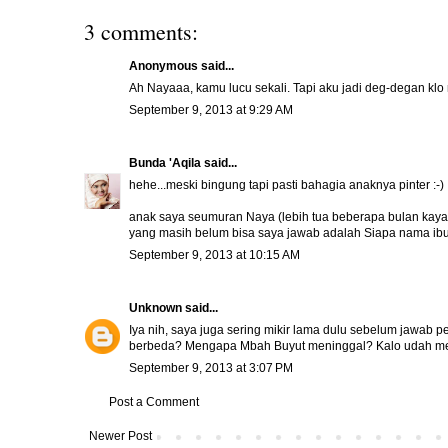
3 comments:
Anonymous said...
Ah Nayaaa, kamu lucu sekali. Tapi aku jadi deg-degan k
September 9, 2013 at 9:29 AM
Bunda 'Aqila
said...
hehe...meski bingung tapi pasti bahagia anaknya pinter :-)
anak saya seumuran Naya (lebih tua beberapa bulan kayak
yang masih belum bisa saya jawab adalah Siapa nama ibu&
September 9, 2013 at 10:15 AM
Unknown
said...
Iya nih, saya juga sering mikir lama dulu sebelum jawab 
berbeda? Mengapa Mbah Buyut meninggal? Kalo udah men
September 9, 2013 at 3:07 PM
Post a Comment
Newer Post