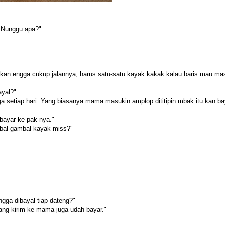
? Nunggu apa?"
kan engga cukup jalannya, harus satu-satu kayak kakak kalau baris mau ma
ayal?"
ga setiap hari. Yang biasanya mama masukin amplop dititipin mbak itu kan ba
 bayar ke pak-nya."
mbal-gambal kayak miss?"
gga dibayal tiap dateng?"
ang kirim ke mama juga udah bayar."