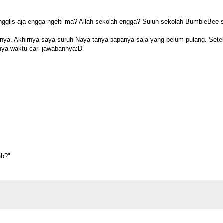
 ingglis aja engga ngelti ma? Allah sekolah engga? Suluh sekolah BumbleBee
bnya. Akhirnya saya suruh Naya tanya papanya saja yang belum pulang. Sete
unya waktu cari jawabannya:D
ab?"