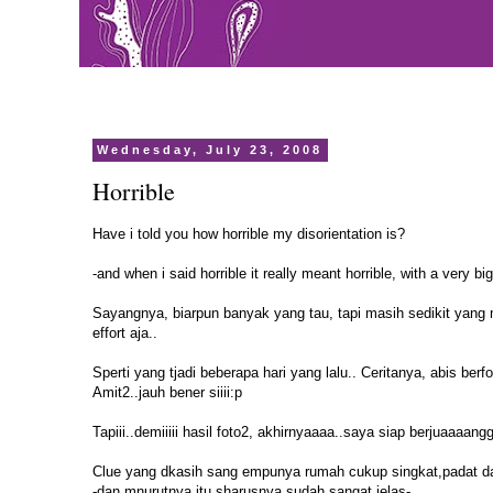
Wednesday, July 23, 2008
Horrible
Have i told you how horrible my disorientation is?
-and when i said horrible it really meant horrible, with a very bi
Sayangnya, biarpun banyak yang tau, tapi masih sedikit yang
effort aja..
Sperti yang tjadi beberapa hari yang lalu.. Ceritanya, abis ber
Amit2..jauh bener siiii:p
Tapiii..demiiiii hasil foto2, akhirnyaaaa..saya siap berjuaaaang
Clue yang dkasih sang empunya rumah cukup singkat,padat da
-dan mnurutnya itu sharusnya sudah sangat jelas-