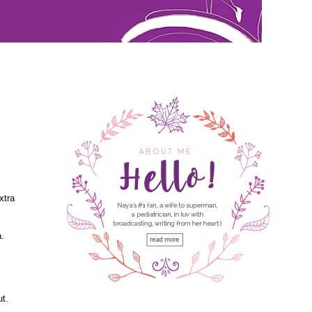
xtra
a.
t.