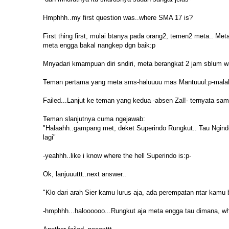
Hmphhh..my first question was..where SMA 17 is?
First thing first, mulai btanya pada orang2, temen2 meta.. Met
meta engga bakal nangkep dgn baik:p
Mnyadari kmampuan diri sndiri, meta berangkat 2 jam sblum wak
Teman pertama yang meta sms-haluuuu mas Mantuuul:p-malah
Failed...Lanjut ke teman yang kedua -absen Zal!- ternyata sa
Teman slanjutnya cuma ngejawab:
"Halaahh..gampang met, deket Superindo Rungkut.. Tau Nginde
lagi"
-yeahhh..like i know where the hell Superindo is:p-
Ok, lanjuuuttt..next answer..
"Klo dari arah Sier kamu lurus aja, ada perempatan ntar kamu 
-hmphhh...haloooooo...Rungkut aja meta engga tau dimana, why