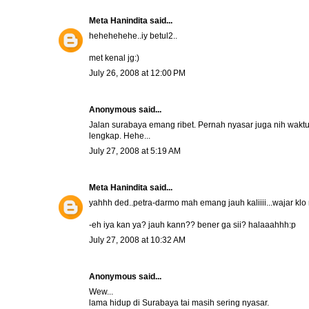
Meta Hanindita
said...
hehehehehe..iy betul2..
met kenal jg:)
July 26, 2008 at 12:00 PM
Anonymous said...
Jalan surabaya emang ribet. Pernah nyasar juga nih wakt
lengkap. Hehe...
July 27, 2008 at 5:19 AM
Meta Hanindita
said...
yahhh ded..petra-darmo mah emang jauh kaliiii...wajar klo 
-eh iya kan ya? jauh kann?? bener ga sii? halaaahhh:p
July 27, 2008 at 10:32 AM
Anonymous said...
Wew...
lama hidup di Surabaya tai masih sering nyasar.