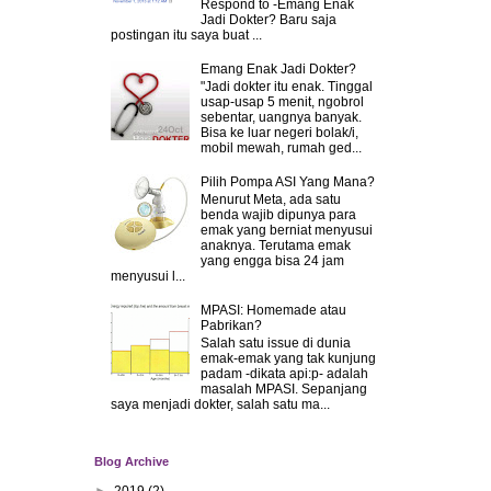
Respond to -Emang Enak
Jadi Dokter? Baru saja
postingan itu saya buat ...
Emang Enak Jadi Dokter?
"Jadi dokter itu enak. Tinggal
usap-usap 5 menit, ngobrol
sebentar, uangnya banyak.
Bisa ke luar negeri bolak/i,
mobil mewah, rumah ged...
Pilih Pompa ASI Yang Mana?
Menurut Meta, ada satu
benda wajib dipunya para
emak yang berniat menyusui
anaknya. Terutama emak
yang engga bisa 24 jam
menyusui l...
MPASI: Homemade atau
Pabrikan?
Salah satu issue di dunia
emak-emak yang tak kunjung
padam -dikata api:p- adalah
masalah MPASI. Sepanjang
saya menjadi dokter, salah satu ma...
Blog Archive
►
2019
(2)