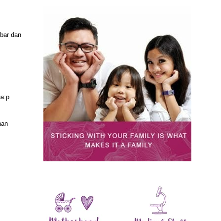
ebar dan
ua:p
nan