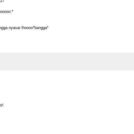
 17"
ooooo:*
engga nyasar lhoooo*bangga*
uy!