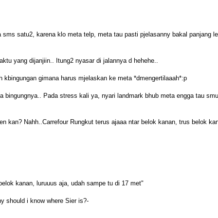
a sms satu2, karena klo meta telp, meta tau pasti pjelasanny bakal panjang l
tu yang dijanjiin.. Itung2 nyasar di jalannya d hehehe..
 kbingungan gimana harus mjelaskan ke meta *dmengertilaaah*:p
ma bingungnya.. Pada stress kali ya, nyari landmark bhub meta engga tau sm
n kan? Nahh..Carrefour Rungkut terus ajaaa ntar belok kanan, trus belok ka
belok kanan, luruuus aja, udah sampe tu di 17 met"
 should i know where Sier is?-