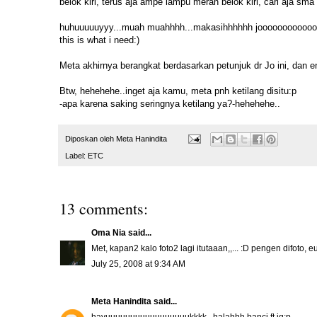
belok kiri, terus aja ampe lampu merah belok kiri, cari aja sma
huhuuuuuyyy...muah muahhhh...makasihhhhhh joooooooooooo
this is what i need:)
Meta akhirnya berangkat berdasarkan petunjuk dr Jo ini, dan 
Btw, hehehehe..inget aja kamu, meta pnh ketilang disitu:p
-apa karena saking seringnya ketilang ya?-hehehehe..
Diposkan oleh
Meta Hanindita
Label:
ETC
13 comments:
Oma Nia
said...
Met, kapan2 kalo foto2 lagi itutaaan,,... :D pengen difoto, e
July 25, 2008 at 9:34 AM
Meta Hanindita
said...
hayuuuuuuuuuuuuuuuuukkkk...halahhh banci ft jg:p