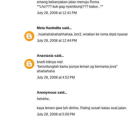
emang kebanyakan jalan menuju Roma
**Lho??? kuk gag nyambung??? kabur...**
July 28, 2008 at 12:41 PM
Meta Hanindita
said...
..huahahahahahhahaa..bnr2, enakan ke roma drpd nyasar 
July 28, 2008 at 12:44 PM
Anastasia
said...
brarti intinya met
"beruntunglah kamu punya teman yg bernama jova"
ahahahaha
July 28, 2008 at 4:52 PM
Anonymous said...
hehehe..
kaya temen gwe tuh dirimu. Paling susah kalau soal jalan.
July 28, 2008 at 5:00 PM