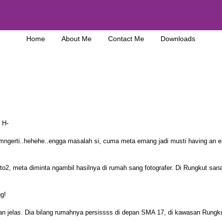
Home
About Me
Contact Me
Downloads
g H-
 mngerti..hehehe..engga masalah si, cuma meta emang jadi musti having an e
foto2, meta diminta ngambil hasilnya di rumah sang fotografer. Di Rungkut san
gg!
n jelas. Dia bilang rumahnya persissss di depan SMA 17, di kawasan Rungku