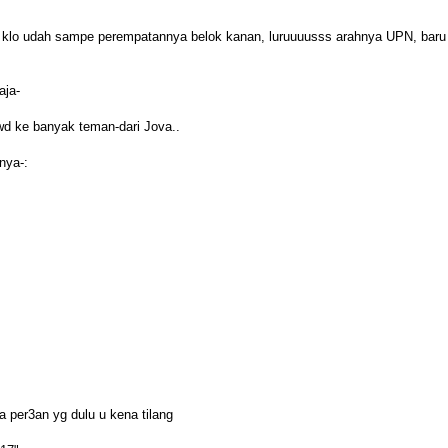
 klo udah sampe perempatannya belok kanan, luruuuusss arahnya UPN, baru
aja-
fwd ke banyak teman-dari Jova..
nya-:
 per3an yg dulu u kena tilang