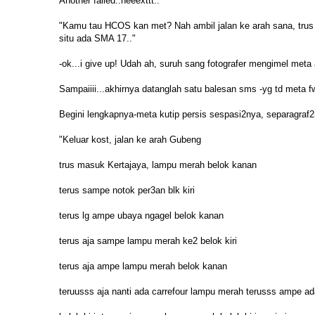
Another failed..neeexttt..
"Kamu tau HCOS kan met? Nah ambil jalan ke arah sana, trus
situ ada SMA 17.."
-ok...i give up! Udah ah, suruh sang fotografer mengimel meta 
Sampaiiii...akhirnya datanglah satu balesan sms -yg td meta 
Begini lengkapnya-meta kutip persis sespasi2nya, separagraf2
"Keluar kost, jalan ke arah Gubeng
trus masuk Kertajaya, lampu merah belok kanan
terus sampe notok per3an blk kiri
terus lg ampe ubaya ngagel belok kanan
terus aja sampe lampu merah ke2 belok kiri
terus aja ampe lampu merah belok kanan
teruusss aja nanti ada carrefour lampu merah terusss ampe ada