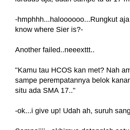
-hmphhh...haloooooo...Rungkut aja
know where Sier is?-
Another failed..neeexttt..
"Kamu tau HCOS kan met? Nah ambil
sampe perempatannya belok kanan
situ ada SMA 17.."
-ok...i give up! Udah ah, suruh san