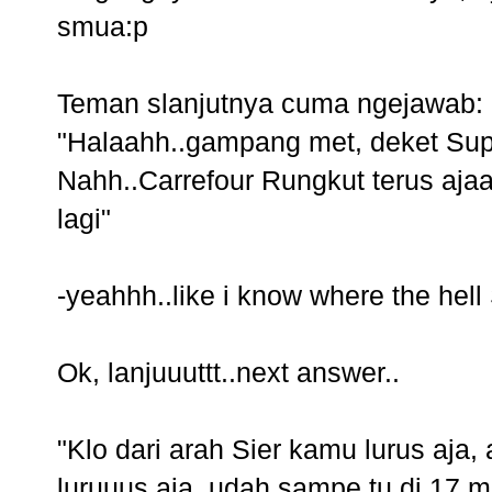
smua:p
Teman slanjutnya cuma ngejawab:
"Halaahh..gampang met, deket Sup
Nahh..Carrefour Rungkut terus ajaa
lagi"
-yeahhh..like i know where the hell
Ok, lanjuuuttt..next answer..
"Klo dari arah Sier kamu lurus aja
luruuus aja, udah sampe tu di 17 m