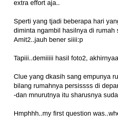
extra effort aja..
Sperti yang tjadi beberapa hari yang
diminta ngambil hasilnya di rumah 
Amit2..jauh bener siiii:p
Tapiii..demiiiii hasil foto2, akhirn
Clue yang dkasih sang empunya rum
bilang rumahnya persissss di dep
-dan mnurutnya itu sharusnya suda
Hmphhh..my first question was..wh