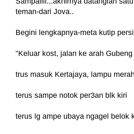
Sampaiiii...akhirnya datanglah sat
teman-dari Jova..
Begini lengkapnya-meta kutip pers
"Keluar kost, jalan ke arah Gubeng
trus masuk Kertajaya, lampu mera
terus sampe notok per3an blk kiri
terus lg ampe ubaya ngagel belok 