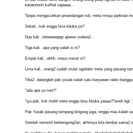
kanannnnn kulihat sajaaaa...
Tanpa mengacuhkan pmandangan tsb, meta mnuju parkiran mo
Sekali...kok engga bisa kbuka ya?
Dua kali...teteeeeeppp ajeeee sodara2...
Tiga kali...apa yang salah si ni?
Empat kali...ahhh..masa macet si?
Lima kali...orang2 sudah mulai ngeliatin meta yang pasang ta
Tiba2..datanglah pak yusak-salah satu karyawan radio ttangga
"ada apa ya met?"
"iya pak, kok mobil meta engga bisa kbuka yaaaa??aneh bgt..
Pak Yusak pasang tampang bingung juga, engga mau kalah 
Setelah semenit berbengong2an, akhirnya kita berdua sama2 m