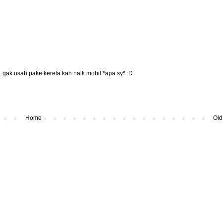
..gak usah pake kereta kan naik mobil *apa sy* :D
Home
Old