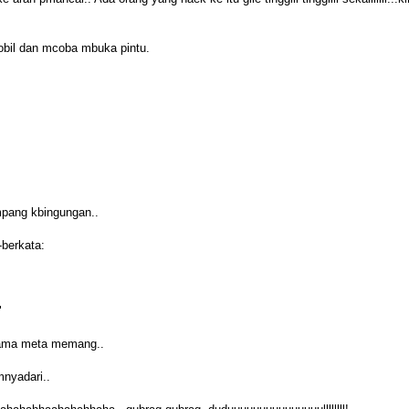
bil dan mcoba mbuka pintu.
mpang kbingungan..
-berkata:
"
sama meta memang..
nyadari..