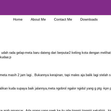
Home
About Me
Contact Me
Downloads
udah rada gelap-meta baru dateng dari berputar2 keliing kota dengan melihat-
rkudaa:p
ta masih 2 jam lagi.. Bukannya kerajinan, tapi males aja balik lagi stelah s
likan kuda supaya baik jalannya,meta ngobrol ngalor ngidul yang g ptg -kpn 
rah pmancar.. Ada orang yang naek ke itu gile tinggiii tinggiiii sekaliiiiii...kir