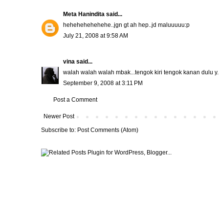
Meta Hanindita
said...
hehehehehehehe..jgn gt ah hep..jd maluuuuu:p
July 21, 2008 at 9:58 AM
vina
said...
walah walah walah mbak...tengok kiri tengok kanan dulu y.
September 9, 2008 at 3:11 PM
Post a Comment
Newer Post
Subscribe to:
Post Comments (Atom)