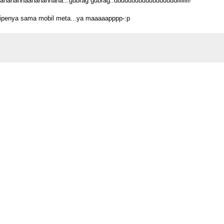
hahahhaahahahhaha...gubrag gubrag..duduuuuuuuuuuuuuuullllllll!
tipenya sama mobil meta...ya maaaaapppp-:p