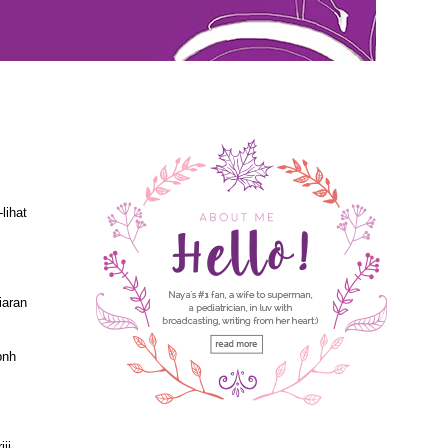
lihat
iaran
pnh
iii