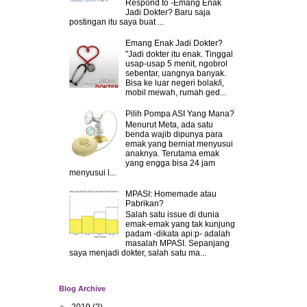
Respond to -Emang Enak
Jadi Dokter? Baru saja
postingan itu saya buat ...
Emang Enak Jadi Dokter?
"Jadi dokter itu enak. Tinggal
usap-usap 5 menit, ngobrol
sebentar, uangnya banyak.
Bisa ke luar negeri bolak/i,
mobil mewah, rumah ged...
Pilih Pompa ASI Yang Mana?
Menurut Meta, ada satu
benda wajib dipunya para
emak yang berniat menyusui
anaknya. Terutama emak
yang engga bisa 24 jam
menyusui l...
MPASI: Homemade atau
Pabrikan?
Salah satu issue di dunia
emak-emak yang tak kunjung
padam -dikata api:p- adalah
masalah MPASI. Sepanjang
saya menjadi dokter, salah satu ma...
Blog Archive
►
2019
(2)