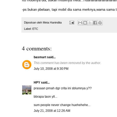
Itu mobilnya dia, bukan mobilnya meta...Huahahahahahahahaha
-ps:bukan pbelaan, tapi mobil dia sama merknya,warna sama 
Diposkan oleh
Meta Hanindita
Label:
ETC
4 comments:
basmart
said...
This comment has been removed by the author.
July 10, 2008 at 9:30 PM
HPY
said...
prasaan prnah dgr crita ini sblumnya y??
bbrapa taon yll...
sum people never change huehehehe...
July 21, 2008 at 12:26 AM