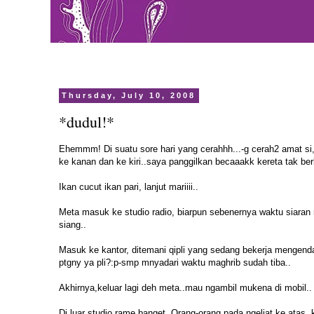
Thursday, July 10, 2008
*dudul!*
Ehemmm! Di suatu sore hari yang cerahhh...-g cerah2 amat si, 
ke kanan dan ke kiri..saya panggilkan becaaakk kereta tak be
Ikan cucut ikan pari, lanjut mariiii..
Meta masuk ke studio radio, biarpun sebenernya waktu siaran me
siang..
Masuk ke kantor, ditemani qipli yang sedang bekerja mengenda
ptgny ya pli?:p-smp mnyadari waktu maghrib sudah tiba..
Akhirnya,keluar lagi deh meta..mau ngambil mukena di mobil..
Di luar studio rame banget..Orang-orang pada ngeliat ke atas, ke a