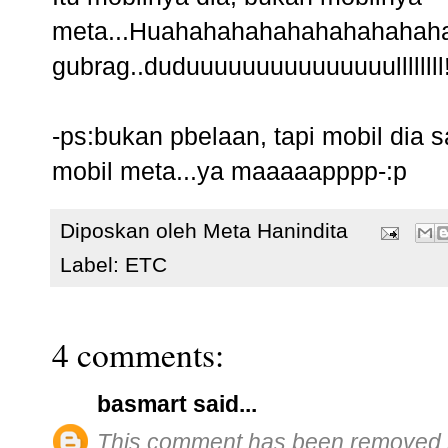
meta...Huahahahahahahahahahaha
gubrag..duduuuuuuuuuuuuuuullllllll
-ps:bukan pbelaan, tapi mobil di
mobil meta...ya maaaaapppp-:p
Diposkan oleh
Meta Hanindita
Label:
ETC
4 comments:
basmart
said...
This comment has been removed b