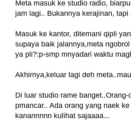
Meta masuk ke studio radio, biarp
jam lagi.. Bukannya kerajinan, tapi 
Masuk ke kantor, ditemani qipli y
supaya baik jalannya,meta ngobrol 
ya pli?:p-smp mnyadari waktu magh
Akhirnya,keluar lagi deh meta..ma
Di luar studio rame banget..Orang-
pmancar.. Ada orang yang naek ke itu gi
kanannnnn kulihat sajaaaa...