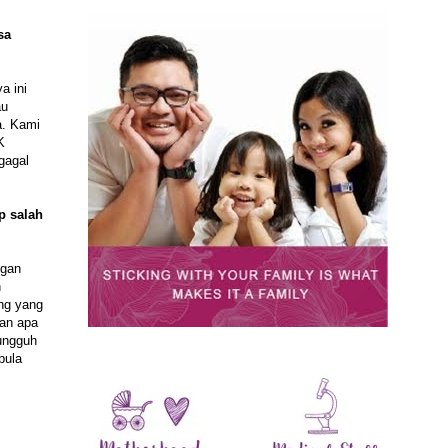
sa
a ini
au
a. Kami
K
gagal
p salah
ngan
n
ang yang
kan apa
ungguh
pula