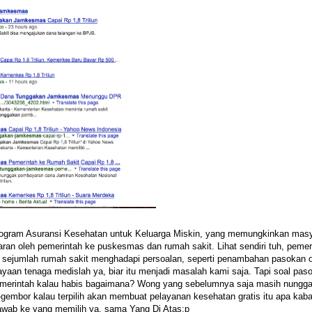
ogram Asuransi Kesehatan untuk Keluarga Miskin, yang memungkinkan mas
n oleh pemerintah ke puskesmas dan rumah sakit. Lihat sendiri tuh, pemer
ni, sejumlah rumah sakit menghadapi persoalan, seperti penambahan pasokan 
an tenaga medislah ya, biar itu menjadi masalah kami saja. Tapi soal pas
pemerintah kalau habis bagaimana? Wong yang sebelumnya saja masih nungga
embor kalau terpilih akan membuat pelayanan kesehatan gratis itu apa kab
jawab ke yang memilih ya, sama Yang Di Atas:p