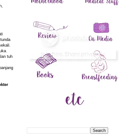
h,
ti
itunda
ekali.
uka.
lan tuh
panjang
okter