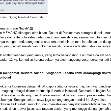
i dari TS yang berada di tempat tsb.
manis madu *halah*:)))
an MEMANG ditangani oleh bidan. Dokter di Puskesmas bertugas di poli umu
an selama itu pula setiap ada orang hamil melahirkan, semuanya ditangani o
usnya mengerti terkadang mulas saat mau melahirkan tak bisa dibedakan deng
 yang pernah melahirkan di kamar mandi, terlepas ada atau tidak dokternya
ruk adalah keadaan yang kronis, yang lama berlangsung. Lah masa dalam seha
t badan 12 kg, kemudian karena dokternya aksi, langsung susut beratnya jadi 
h mengantar saudara sakit di Singapore. Disana kami didampingi dokte
ro-boro!
okter di Indonesia dengan di SIngapore atau di negara maju lainnya, banding
magang sebagai dokter internship di Aarhus Hospital, Denmark di bagian B
 dulu sebelum datang, dan dibatasi maksimal hanya 5 orang pasien setiap har
ternya. Sebagai dokter, saya juga senang dengan kondisi ini. Saya bisa
aan fisik seteliti mungkin, dan menjelaskan penyakit sedetail-detailnya. P
 hari, di unit rawat jalan, ada ratusan pasien yang menunggu dengan jumlah 