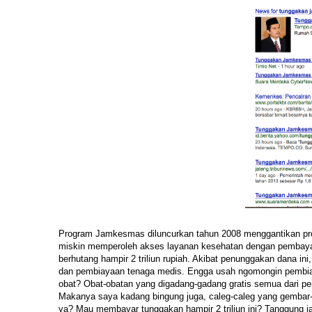
Program Jamkesmas diluncurkan tahun 2008 menggantikan pr
miskin memperoleh akses layanan kesehatan dengan pembayara
berhutang hampir 2 triliun rupiah. Akibat penunggakan dana i
dan pembiayaan tenaga medis. Engga usah ngomongin pembiaya
obat? Obat-obatan yang digadang-gadang gratis semua dari 
Makanya saya kadang bingung juga, caleg-caleg yang gembar-g
ya? Mau membayar tunggakan hampir 2 triliun ini? Tanggung 