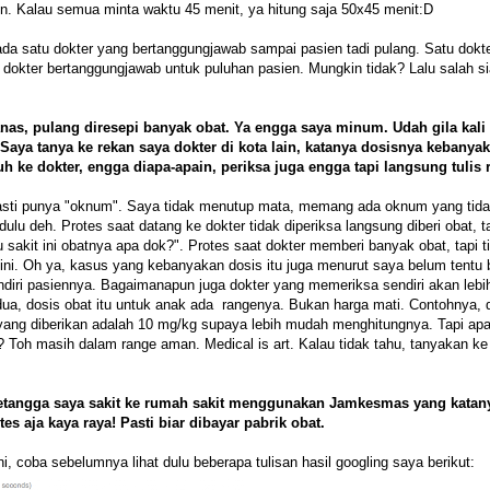
ien. Kalau semua minta waktu 45 menit, ya hitung saja 50x45 menit:D
ada satu dokter yang bertanggungjawab sampai pasien tadi pulang. Satu dokt
 dokter bertanggungjawab untuk puluhan pasien. Mungkin tidak? Lalu salah s
anas, pulang diresepi banyak obat. Ya engga saya minum. Udah gila kali 
. Saya tanya ke rekan saya dokter di kota lain, katanya dosisnya kebanya
 ke dokter, engga diapa-apain, periksa juga engga tapi langsung tulis 
un pasti punya "oknum". Saya tidak menutup mata, memang ada oknum yang tid
dulu deh. Protes saat datang ke dokter tidak diperiksa langsung diberi obat, t
 sakit ini obatnya apa dok?". Protes saat dokter memberi banyak obat, tapi t
ini. Oh ya, kasus yang kebanyakan dosis itu juga menurut saya belum tentu 
endiri pasiennya. Bagaimanapun juga dokter yang memeriksa sendiri akan lebi
dua, dosis obat itu untuk anak ada rangenya. Bukan harga mati. Contohnya, 
yang diberikan adalah 10 mg/kg supaya lebih mudah menghitungnya. Tapi ap
Toh masih dalam range aman. Medical is art. Kalau tidak tahu, tanyakan ke
 tetangga saya sakit ke rumah sakit menggunakan Jamkesmas yang katan
tes aja kaya raya! Pasti biar dibayar pabrik obat.
, coba sebelumnya lihat dulu beberapa tulisan hasil googling saya berikut: