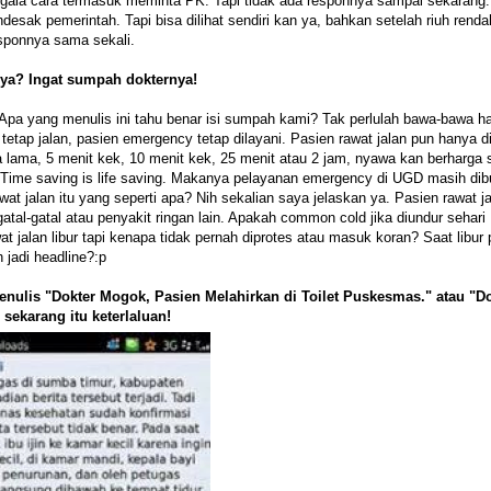
gala cara termasuk meminta PK. Tapi tidak ada responnya sampai sekarang.
sak pemerintah. Tapi bisa dilihat sendiri kan ya, bahkan setelah riuh renda
esponnya sama sekali.
inya? Ingat sumpah dokternya!
 yang menulis ini tahu benar isi sumpah kami? Tak perlulah bawa-bawa ha
etap jalan, pasien emergency tetap dilayani. Pasien rawat jalan pun hanya d
a lama, 5 menit kek, 10 menit kek, 25 menit atau 2 jam, nyawa kan berharga s
. Time saving is life saving. Makanya pelayanan emergency di UGD masih dib
t jalan itu yang seperti apa? Nih sekalian saya jelaskan ya. Pasien rawat ja
tal-gatal atau penyakit ringan lain. Apakah common cold jika diundur sehari
jalan libur tapi kenapa tidak pernah diprotes atau masuk koran? Saat libur 
h jadi headline?:p
menulis "Dokter Mogok, Pasien Melahirkan di Toilet Puskesmas." atau "D
ekarang itu keterlaluan!