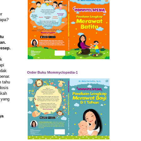
er
iapa?
tu
kan.
resep.
ak
api
idak
Order Buku Mommyclopedia-1
benar.
h tahu
dosis
akah
 yang
ya