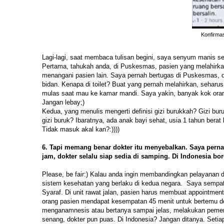
Konfirmas
Lagi-lagi, saat membaca tulisan begini, saya senyum manis se
Pertama, tahukah anda, di Puskesmas, pasien yang melahirk
menangani pasien lain. Saya pernah bertugas di Puskesmas, d
bidan. Kenapa di toilet? Buat yang pernah melahirkan, sehar
mulas saat mau ke kamar mandi. Saya yakin, banyak kok orang
Jangan lebay;)
Kedua, yang menulis mengerti definisi gizi burukkah? Gizi bu
gizi buruk? Ibaratnya, ada anak bayi sehat, usia 1 tahun bera
Tidak masuk akal kan?:))))
6. Tapi memang benar dokter itu menyebalkan. Saya perna
jam, dokter selalu siap sedia di samping. Di Indonesia bo
Please, be fair:) Kalau anda ingin membandingkan pelayanan d
sistem kesehatan yang berlaku di kedua negara. Saya sempat 
Syaraf. Di unit rawat jalan, pasien harus membuat appointment
orang pasien mendapat kesempatan 45 menit untuk bertemu dok
menganamnesis atau bertanya sampai jelas, melakukan pemeriks
senang, dokter pun puas. Di Indonesia? Jangan ditanya. Setiap