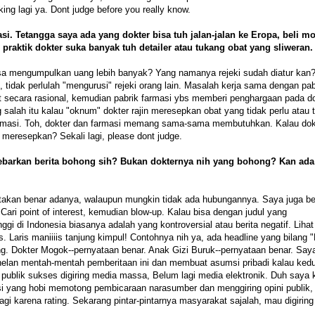
king lagi ya. Dont judge before you really know.
si. Tetangga saya ada yang dokter bisa tuh jalan-jalan ke Eropa, beli mo
praktik dokter suka banyak tuh detailer atau tukang obat yang sliweran.
isa mengumpulkan uang lebih banyak? Yang namanya rejeki sudah diatur kan
idak perlulah "mengurusi" rejeki orang lain. Masalah kerja sama dengan pab
t secara rasional, kemudian pabrik farmasi ybs memberi penghargaan pada d
alah itu kalau "oknum" dokter rajin meresepkan obat yang tidak perlu atau t
 farmasi. Toh, dokter dan farmasi memang sama-sama membutuhkan. Kalau dok
 meresepkan? Sekali lagi, please dont judge.
menyebarkan berita bohong sih? Bukan dokternya nih yang bohong? Kan ad
takan benar adanya, walaupun mungkin tidak ada hubungannya. Saya juga bek
ri point of interest, kemudian blow-up. Kalau bisa dengan judul yang
nggi di Indonesia biasanya adalah yang kontroversial atau berita negatif. Lihat
tis. Laris maniiiis tanjung kimpul! Contohnya nih ya, ada headline yang bilang 
g. Dokter Mogok--pernyataan benar. Anak Gizi Buruk--pernyataan benar. Sa
enelan mentah-mentah pemberitaan ini dan membuat asumsi pribadi kalau ked
i publik sukses digiring media massa, Belum lagi media elektronik. Duh saya
si yang hobi memotong pembicaraan narasumber dan menggiring opini publik,
agi karena rating. Sekarang pintar-pintarnya masyarakat sajalah, mau digiring