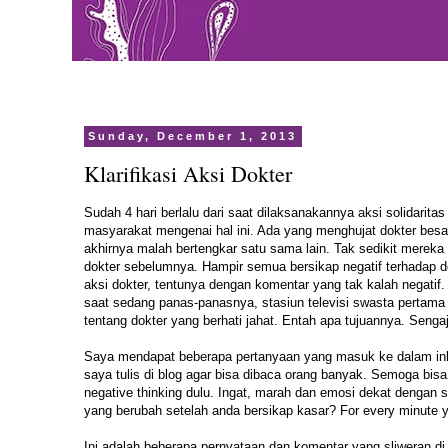
Sunday, December 1, 2013
Klarifikasi Aksi Dokter
Sudah 4 hari berlalu dari saat dilaksanakannya aksi solidarita
masyarakat mengenai hal ini. Ada yang menghujat dokter bes
akhirnya malah bertengkar satu sama lain. Tak sedikit mere
dokter sebelumnya. Hampir semua bersikap negatif terhadap d
aksi dokter, tentunya dengan komentar yang tak kalah negatif
saat sedang panas-panasnya, stasiun televisi swasta pertama
tentang dokter yang berhati jahat. Entah apa tujuannya. Seng
Saya mendapat beberapa pertanyaan yang masuk ke dalam inbox
saya tulis di blog agar bisa dibaca orang banyak. Semoga b
negative thinking dulu. Ingat, marah dan emosi dekat denga
yang berubah setelah anda bersikap kasar? For every minute y
Ini adalah beberapa pernyataan dan komentar yang sliweran di 