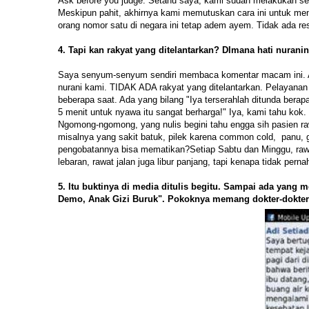
Ask before you judge. Setahu saya, kami sudah melakukan se
Meskipun pahit, akhirnya kami memutuskan cara ini untuk mende
orang nomor satu di negara ini tetap adem ayem. Tidak ada r
4. Tapi kan rakyat yang ditelantarkan? DImana hati nuran
Saya senyum-senyum sendiri membaca komentar macam ini. Apa
nurani kami. TIDAK ADA rakyat yang ditelantarkan. Pelayanan t
beberapa saat. Ada yang bilang "Iya terserahlah ditunda berap
5 menit untuk nyawa itu sangat berharga!" Iya, kami tahu kok
Ngomong-ngomong, yang nulis begini tahu engga sih pasien rawa
misalnya yang sakit batuk, pilek karena common cold, panu, ga
pengobatannya bisa mematikan?Setiap Sabtu dan Minggu, rawat 
lebaran, rawat jalan juga libur panjang, tapi kenapa tidak perna
5. Itu buktinya di media ditulis begitu. Sampai ada yang 
Demo, Anak Gizi Buruk". Pokoknya memang dokter-dokter s