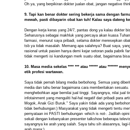
Oh ya, yang berpikiran dokter jualan obat, jangan negative thin
9. Tapi kan benar dokter sering bekerja sama dengan farma
mewah, pasti dibayarin obat kan tuh! Kalau saya dateng ke 
Dengan kerja keras yang 24/7, pantas dong ya kalau dokter b
Seharusnya sebagai makhluk yang percaya akan kuasa Tuhan, t
farmasi, menurut saya pribadi, selama dokter meresepkan oba
tsb ya tidak masalah. Memang apa salahnya? Buat saya, yang s
rasional untuk pasien hanya demi kejar setoran pada pabrik
tidak mengerti isi kandungan merk suatu obat, bagaimana bisa
10. Masa media sekelas **** *** atau ****** atau ******* 
etik profesi wartawan.
Saya tidak pernah bilang media berbohong. Semua yang diberi
media dan tahu benar bagaimana cara memberitakan sesuatu. Ca
menghebohkan agar bernilai jual tinggi. Sayangnya, nilai jual ti
infotainment yang menguliti hal-hal negatif dari pribadi para ar
Mogok, Anak Gizi Buruk." Saya yakin tidak ada yang berbohon
tidak berhubungan:) Masyarakat yang tidak mengerti tentu m
pernyataan ini PASTI berhubungan -which is not-. Jadilah opin
sekali dengan kebanyakan presenter talkshow beberapa televi
sayangnya ke arah yang salah. Saya tahu sih alasannya, lagi-l
arah mana;)