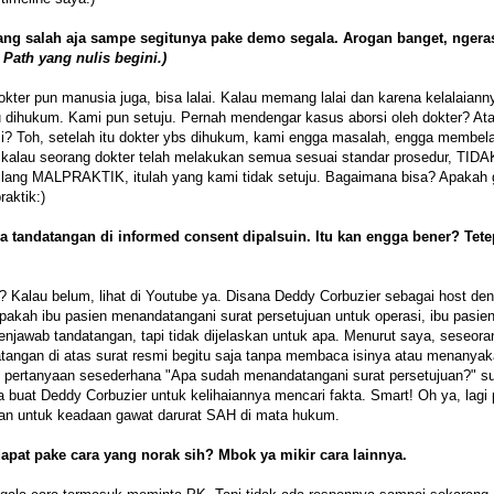
orang salah aja sampe segitunya pake demo segala. Arogan banget, ngera
 Path yang nulis begini.)
er pun manusia juga, bisa lalai. Kalau memang lalai dan karena kelalaianny
dihukum. Kami pun setuju. Pernah mendengar kasus aborsi oleh dokter? At
rasi? Toh, setelah itu dokter ybs dihukum, kami engga masalah, engga membel
alau seorang dokter telah melakukan semua sesuai standar prosedur, TIDA
bilang MALPRAKTIK, itulah yang kami tidak setuju. Bagaimana bisa? Apakah 
aktik:)
a tandatangan di informed consent dipalsuin. Itu kan engga bener? Tete
? Kalau belum, lihat di Youtube ya. Disana Deddy Corbuzier sebagai host de
pakah ibu pasien menandatangani surat persetujuan untuk operasi, ibu pasie
menjawab tandatangan, tapi tidak dijelaskan untuk apa. Menurut saya, seseor
tangan di atas surat resmi begitu saja tanpa membaca isinya atau menanya
 pertanyaan sesederhana "Apa sudah menandatangani surat persetujuan?" s
uat Deddy Corbuzier untuk kelihaiannya mencari fakta. Smart! Oh ya, lagi 
akan untuk keadaan gawat darurat SAH di mata hukum.
pat pake cara yang norak sih? Mbok ya mikir cara lainnya.