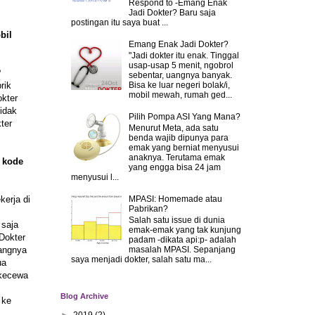
Respond to -Emang Enak
Jadi Dokter? Baru saja
postingan itu saya buat ...
bil
Emang Enak Jadi Dokter?
"Jadi dokter itu enak. Tinggal
usap-usap 5 menit, ngobrol
?
sebentar, uangnya banyak.
Bisa ke luar negeri bolak/i,
rik
mobil mewah, rumah ged...
okter
idak
Pilih Pompa ASI Yang Mana?
ter
Menurut Meta, ada satu
benda wajib dipunya para
emak yang berniat menyusui
anaknya. Terutama emak
a kode
yang engga bisa 24 jam
menyusui l...
MPASI: Homemade atau
erja di
Pabrikan?
Salah satu issue di dunia
 saja
emak-emak yang tak kunjung
"Dokter
padam -dikata api:p- adalah
yangnya
masalah MPASI. Sepanjang
saya menjadi dokter, salah satu ma...
ua
 kecewa
Blog Archive
 ke
►
2019
(2)