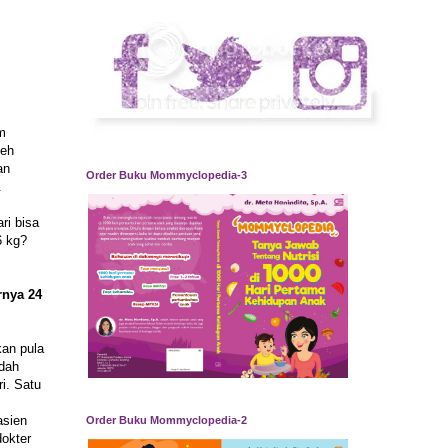
m
leh
an
Order Buku Mommyclopedia-3
.
ri bisa
6 kg?
rnya 24
kan pula
edah
i. Satu
asien
Order Buku Mommyclopedia-2
dokter