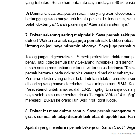
yang terbatas. Setiap hari, rata-rata saya melayani 40-50 pas
Di Denmark, saat ada pasien rawat inap yang akan dioperasi, 
bertanggungjawab hanya untuk satu pasien. Di Indonesia, satu
Salah dokternya? Salah pasiennya? Atau salah sistemnya?
7. Dokter sekarang sering malpraktik. Saya pernah sakit p
dokter! Waktu itu anak saya juga pernah sakit, diberi obat
Untung ga jadi saya minumin obatnya. Saya juga pernah tuh
Tolong jangan digeneralisasi. Seperti profesi lain, dokter p
benar. Tapi tidak semua kan? Sekarang introspeksi diri sendiri 
masih sering memention dokter di twitter untuk bertanya "Kalau
pernah bertanya pada dokter ybs kenapa diberi obat sebanyak 
Pertama, dokter yang di luar kota tadi kan tidak memeriksa s
dibanding yang hanya diceritakan lewat telepon atau BBM. Ke
Paracetamol untuk anak adalah 10-15 mg/kg. Biasanya dosis 
saya salah kalau memberikan dosis 12 mg/kg? Atau 14 mg/kg? 
meresepi. Bukan ke orang lain. Ask first, dont judge.
8. Dokter itu mata duitan semua. Saya pernah mengantar
gratis semua, eh tetap disuruh beli obat di apotik luar. Pan
Apakah yang menulis ini pernah bekerja di Rumah Sakit? Begini