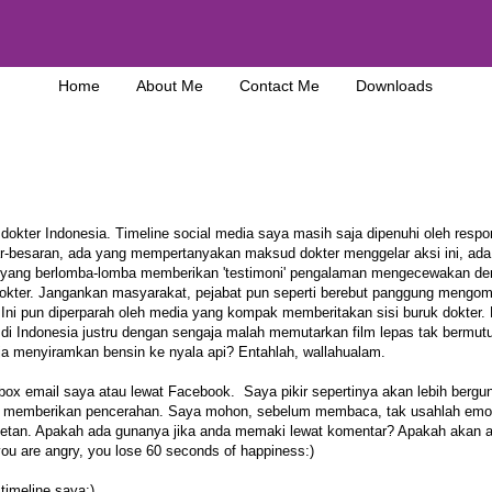
Home
About Me
Contact Me
Downloads
s dokter Indonesia. Timeline social media saya masih saja dipenuhi oleh resp
ar-besaran, ada yang mempertanyakan maksud dokter menggelar aksi ini, ad
ka yang berlomba-lomba memberikan 'testimoni' pengalaman mengecewakan d
okter. Jangankan masyarakat, pejabat pun seperti berebut panggung mengom
. Ini pun diperparah oleh media yang kompak memberitakan sisi buruk dokter.
 di Indonesia justru dengan sengaja malah memutarkan film lepas tak bermut
aja menyiramkan bensin ke nyala api? Entahlah, wallahualam.
 email saya atau lewat Facebook. Saya pikir sepertinya akan lebih bergun
isa memberikan pencerahan. Saya mohon, sebelum membaca, tak usahlah emo
n setan. Apakah ada gunanya jika anda memaki lewat komentar? Apakah akan 
ou are angry, you lose 60 seconds of happiness:)
timeline saya:)