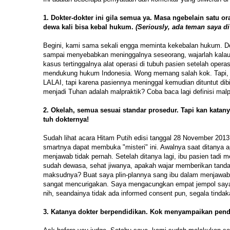
1. Dokter-dokter ini gila semua ya. Masa ngebelain satu 
dewa kali bisa kebal hukum.
(Seriously, ada teman saya di
Begini, kami sama sekali engga meminta kekebalan hukum. Dokt
sampai menyebabkan meninggalnya seseorang, wajarlah kalau 
kasus tertinggalnya alat operasi di tubuh pasien setelah ope
mendukung hukum Indonesia. Wong memang salah kok. Tapi, k
LALAI, tapi karena pasiennya meninggal kemudian dituntut di
menjadi Tuhan adalah malpraktik? Coba baca lagi definisi malpr
2. Okelah, semua sesuai standar prosedur. Tapi kan katany
tuh dokternya!
Sudah lihat acara Hitam Putih edisi tanggal 28 November 2013
smartnya dapat membuka "misteri" ini. Awalnya saat ditanya a
menjawab tidak pernah. Setelah ditanya lagi, ibu pasien tadi 
sudah dewasa, sehat jiwanya, apakah wajar memberikan tanda
maksudnya? Buat saya plin-plannya sang ibu dalam menjawab
sangat mencurigakan. Saya mengacungkan empat jempol saya b
nih, seandainya tidak ada informed consent pun, segala tind
3. Katanya dokter berpendidikan. Kok menyampaikan penda