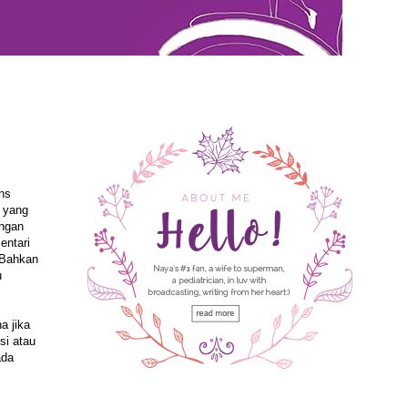
ons
a yang
engan
entari
 Bahkan
u
a jika
si atau
ada