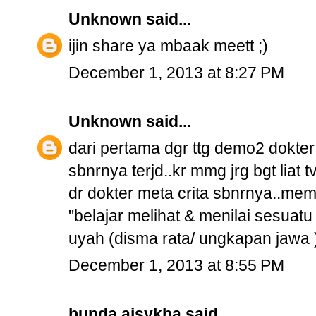
Unknown
said...
ijin share ya mbaak meett ;)
December 1, 2013 at 8:27 PM
Unknown
said...
dari pertama dgr ttg demo2 dokter 
sbnrnya terjd..kr mmg jrg bgt liat 
dr dokter meta crita sbnrnya..me
"belajar melihat & menilai sesuat
uyah (disma rata/ ungkapan jawa )
December 1, 2013 at 8:55 PM
bunda aisykha
said...