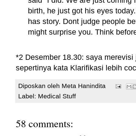
said "I did. We are just coming
birth, he just got his eyes toda
has story. Dont judge people be
might surprise you. Think befo
*2 Desember 18.30: saya merevisi ju
sepertinya kata Klarifikasi lebih coc
Diposkan oleh
Meta Hanindita
Label:
Medical Stuff
58 comments: