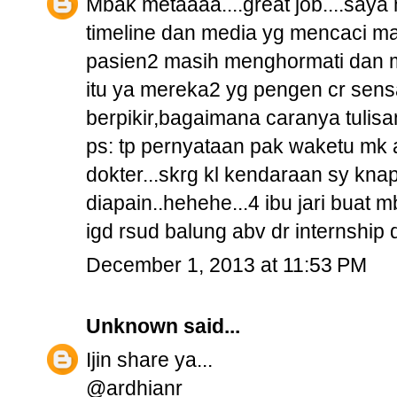
Mbak metaaaa....great job....say
timeline dan media yg mencaci mak
pasien2 masih menghormati dan me
itu ya mereka2 yg pengen cr sens
berpikir,bagaimana caranya tulisan
ps: tp pernyataan pak waketu mk a
dokter...skrg kl kendaraan sy k
diapain..hehehe...4 ibu jari buat
igd rsud balung abv dr internshi
December 1, 2013 at 11:53 PM
Unknown
said...
Ijin share ya...
@ardhianr