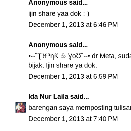
Anonymous said...
ijin share yaa dok :-)
December 1, 2013 at 6:46 PM
Anonymous said...
•⌣˚Ʈ♓ªƞƘ ♧ ƔoƱ˚⌣•‎​ dr Meta, sud
bijak. Ijin share ya dok.
December 1, 2013 at 6:59 PM
Ida Nur Laila
said...
barengan saya memposting tulisan 
December 1, 2013 at 7:40 PM