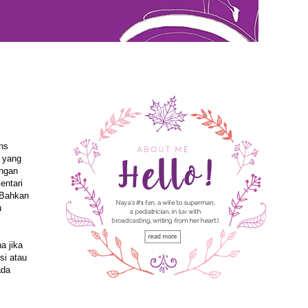
ons
a yang
engan
entari
 Bahkan
u
a jika
si atau
ada