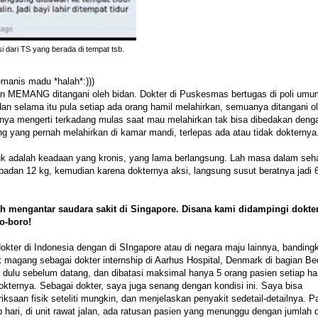
i dari TS yang berada di tempat tsb.
manis madu *halah*:)))
an MEMANG ditangani oleh bidan. Dokter di Puskesmas bertugas di poli umu
an selama itu pula setiap ada orang hamil melahirkan, semuanya ditangani o
usnya mengerti terkadang mulas saat mau melahirkan tak bisa dibedakan deng
 yang pernah melahirkan di kamar mandi, terlepas ada atau tidak dokternya
ruk adalah keadaan yang kronis, yang lama berlangsung. Lah masa dalam seha
t badan 12 kg, kemudian karena dokternya aksi, langsung susut beratnya jadi 
h mengantar saudara sakit di Singapore. Disana kami didampingi dokte
ro-boro!
okter di Indonesia dengan di SIngapore atau di negara maju lainnya, banding
magang sebagai dokter internship di Aarhus Hospital, Denmark di bagian B
 dulu sebelum datang, dan dibatasi maksimal hanya 5 orang pasien setiap har
ternya. Sebagai dokter, saya juga senang dengan kondisi ini. Saya bisa
aan fisik seteliti mungkin, dan menjelaskan penyakit sedetail-detailnya. P
 hari, di unit rawat jalan, ada ratusan pasien yang menunggu dengan jumlah 