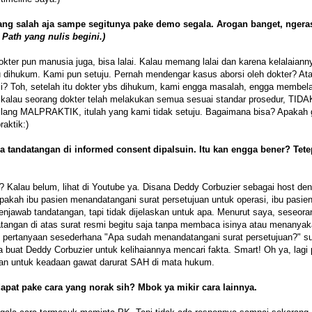
orang salah aja sampe segitunya pake demo segala. Arogan banget, ngera
 Path yang nulis begini.)
er pun manusia juga, bisa lalai. Kalau memang lalai dan karena kelalaianny
dihukum. Kami pun setuju. Pernah mendengar kasus aborsi oleh dokter? At
rasi? Toh, setelah itu dokter ybs dihukum, kami engga masalah, engga membel
alau seorang dokter telah melakukan semua sesuai standar prosedur, TIDA
bilang MALPRAKTIK, itulah yang kami tidak setuju. Bagaimana bisa? Apakah 
aktik:)
a tandatangan di informed consent dipalsuin. Itu kan engga bener? Tete
? Kalau belum, lihat di Youtube ya. Disana Deddy Corbuzier sebagai host de
pakah ibu pasien menandatangani surat persetujuan untuk operasi, ibu pasie
menjawab tandatangan, tapi tidak dijelaskan untuk apa. Menurut saya, seseor
tangan di atas surat resmi begitu saja tanpa membaca isinya atau menanya
 pertanyaan sesederhana "Apa sudah menandatangani surat persetujuan?" s
uat Deddy Corbuzier untuk kelihaiannya mencari fakta. Smart! Oh ya, lagi 
akan untuk keadaan gawat darurat SAH di mata hukum.
pat pake cara yang norak sih? Mbok ya mikir cara lainnya.