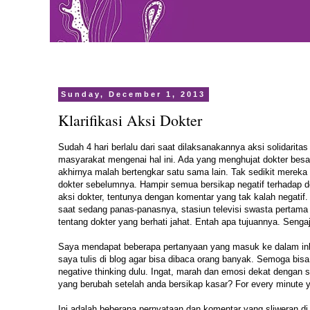
Sunday, December 1, 2013
Klarifikasi Aksi Dokter
Sudah 4 hari berlalu dari saat dilaksanakannya aksi solidarita
masyarakat mengenai hal ini. Ada yang menghujat dokter bes
akhirnya malah bertengkar satu sama lain. Tak sedikit mere
dokter sebelumnya. Hampir semua bersikap negatif terhadap d
aksi dokter, tentunya dengan komentar yang tak kalah negatif
saat sedang panas-panasnya, stasiun televisi swasta pertama
tentang dokter yang berhati jahat. Entah apa tujuannya. Seng
Saya mendapat beberapa pertanyaan yang masuk ke dalam inbox
saya tulis di blog agar bisa dibaca orang banyak. Semoga b
negative thinking dulu. Ingat, marah dan emosi dekat denga
yang berubah setelah anda bersikap kasar? For every minute y
Ini adalah beberapa pernyataan dan komentar yang sliweran di 