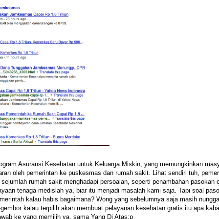
ogram Asuransi Kesehatan untuk Keluarga Miskin, yang memungkinkan mas
n oleh pemerintah ke puskesmas dan rumah sakit. Lihat sendiri tuh, pemer
ni, sejumlah rumah sakit menghadapi persoalan, seperti penambahan pasokan 
an tenaga medislah ya, biar itu menjadi masalah kami saja. Tapi soal pas
pemerintah kalau habis bagaimana? Wong yang sebelumnya saja masih nungga
embor kalau terpilih akan membuat pelayanan kesehatan gratis itu apa kab
jawab ke yang memilih ya, sama Yang Di Atas:p