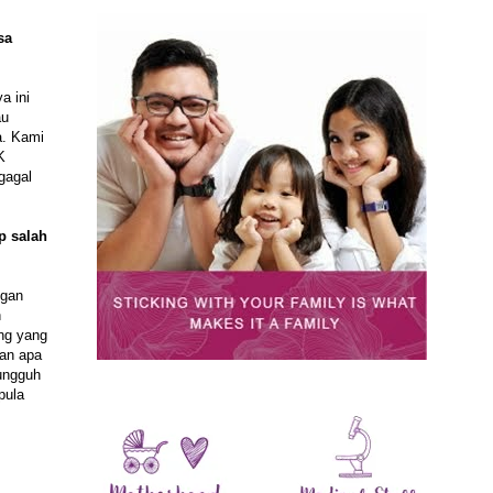
sa
a ini
au
a. Kami
K
gagal
p salah
ngan
n
ang yang
kan apa
ungguh
pula