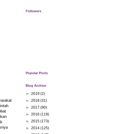
Followers
Popular Posts
Blog Archive
►
2019
(2)
yarakat
►
2018
(31)
intah
►
2017
(90)
obat
►
2016
(119)
okan
►
2015
(173)
k.
arnya
►
2014
(125)