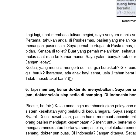
Konfirmas
Lagi-lagi, saat membaca tulisan begini, saya senyum manis se
Pertama, tahukah anda, di Puskesmas, pasien yang melahirk
menangani pasien lain. Saya pernah bertugas di Puskesmas, d
bidan. Kenapa di toilet? Buat yang pernah melahirkan, sehar
mulas saat mau ke kamar mandi. Saya yakin, banyak kok orang
Jangan lebay;)
Kedua, yang menulis mengerti definisi gizi burukkah? Gizi bu
gizi buruk? Ibaratnya, ada anak bayi sehat, usia 1 tahun bera
Tidak masuk akal kan?:))))
6. Tapi memang benar dokter itu menyebalkan. Saya perna
jam, dokter selalu siap sedia di samping. Di Indonesia bo
Please, be fair:) Kalau anda ingin membandingkan pelayanan d
sistem kesehatan yang berlaku di kedua negara. Saya sempat 
Syaraf. Di unit rawat jalan, pasien harus membuat appointment
orang pasien mendapat kesempatan 45 menit untuk bertemu dok
menganamnesis atau bertanya sampai jelas, melakukan pemeriks
senang, dokter pun puas. Di Indonesia? Jangan ditanya. Setiap