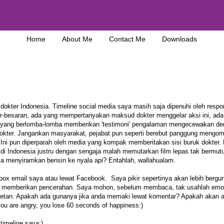
Home
About Me
Contact Me
Downloads
s dokter Indonesia. Timeline social media saya masih saja dipenuhi oleh resp
ar-besaran, ada yang mempertanyakan maksud dokter menggelar aksi ini, ad
ka yang berlomba-lomba memberikan 'testimoni' pengalaman mengecewakan d
okter. Jangankan masyarakat, pejabat pun seperti berebut panggung mengom
. Ini pun diperparah oleh media yang kompak memberitakan sisi buruk dokter.
 di Indonesia justru dengan sengaja malah memutarkan film lepas tak bermut
aja menyiramkan bensin ke nyala api? Entahlah, wallahualam.
 email saya atau lewat Facebook. Saya pikir sepertinya akan lebih bergun
isa memberikan pencerahan. Saya mohon, sebelum membaca, tak usahlah emo
n setan. Apakah ada gunanya jika anda memaki lewat komentar? Apakah akan 
ou are angry, you lose 60 seconds of happiness:)
timeline saya:)