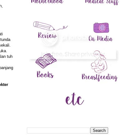
h,
ti
itunda
ekali.
uka.
lan tuh
panjang
okter