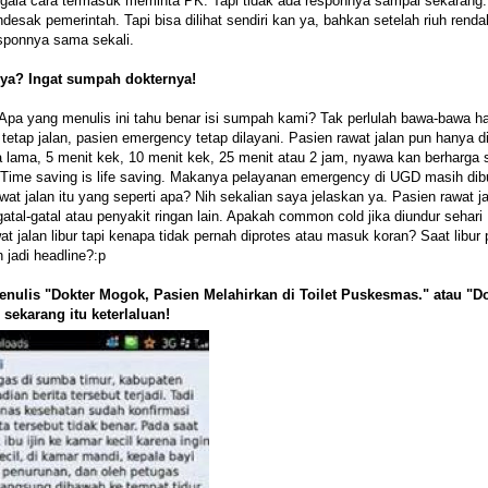
gala cara termasuk meminta PK. Tapi tidak ada responnya sampai sekarang.
sak pemerintah. Tapi bisa dilihat sendiri kan ya, bahkan setelah riuh renda
esponnya sama sekali.
inya? Ingat sumpah dokternya!
 yang menulis ini tahu benar isi sumpah kami? Tak perlulah bawa-bawa ha
etap jalan, pasien emergency tetap dilayani. Pasien rawat jalan pun hanya d
a lama, 5 menit kek, 10 menit kek, 25 menit atau 2 jam, nyawa kan berharga s
. Time saving is life saving. Makanya pelayanan emergency di UGD masih dib
t jalan itu yang seperti apa? Nih sekalian saya jelaskan ya. Pasien rawat ja
tal-gatal atau penyakit ringan lain. Apakah common cold jika diundur sehari
jalan libur tapi kenapa tidak pernah diprotes atau masuk koran? Saat libur 
h jadi headline?:p
menulis "Dokter Mogok, Pasien Melahirkan di Toilet Puskesmas." atau "D
ekarang itu keterlaluan!