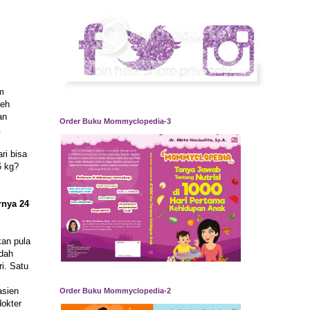
m
leh
an
Order Buku Mommyclopedia-3
.
ri bisa
6 kg?
rnya 24
kan pula
edah
i. Satu
asien
Order Buku Mommyclopedia-2
dokter