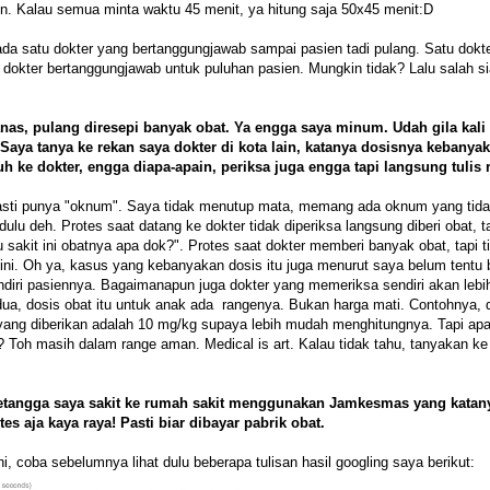
ien. Kalau semua minta waktu 45 menit, ya hitung saja 50x45 menit:D
ada satu dokter yang bertanggungjawab sampai pasien tadi pulang. Satu dokt
 dokter bertanggungjawab untuk puluhan pasien. Mungkin tidak? Lalu salah s
anas, pulang diresepi banyak obat. Ya engga saya minum. Udah gila kali 
. Saya tanya ke rekan saya dokter di kota lain, katanya dosisnya kebanya
 ke dokter, engga diapa-apain, periksa juga engga tapi langsung tulis 
un pasti punya "oknum". Saya tidak menutup mata, memang ada oknum yang tid
dulu deh. Protes saat datang ke dokter tidak diperiksa langsung diberi obat, t
 sakit ini obatnya apa dok?". Protes saat dokter memberi banyak obat, tapi t
ini. Oh ya, kasus yang kebanyakan dosis itu juga menurut saya belum tentu 
endiri pasiennya. Bagaimanapun juga dokter yang memeriksa sendiri akan lebi
dua, dosis obat itu untuk anak ada rangenya. Bukan harga mati. Contohnya, 
yang diberikan adalah 10 mg/kg supaya lebih mudah menghitungnya. Tapi ap
Toh masih dalam range aman. Medical is art. Kalau tidak tahu, tanyakan ke
 tetangga saya sakit ke rumah sakit menggunakan Jamkesmas yang katan
tes aja kaya raya! Pasti biar dibayar pabrik obat.
, coba sebelumnya lihat dulu beberapa tulisan hasil googling saya berikut: