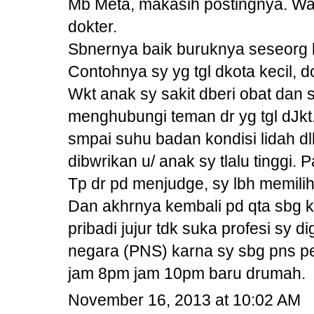
Mb Meta, makasih postingnya. Wal
dokter.
Sbnernya baik buruknya seseorg b
Contohnya sy yg tgl dkota kecil, 
Wkt anak sy sakit dberi obat dan 
menghubungi teman dr yg tgl dJkt.
smpai suhu badan kondisi lidah d
dibwrikan u/ anak sy tlalu tinggi.
Tp dr pd menjudge, sy lbh memilih
Dan akhrnya kembali pd qta sbg 
pribadi jujur tdk suka profesi sy 
negara (PNS) karna sy sbg pns pe
jam 8pm jam 10pm baru drumah.
November 16, 2013 at 10:02 AM