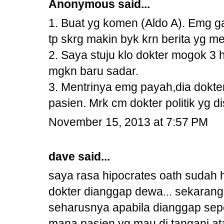
Anonymous said...
1. Buat yg komen (Aldo A). Emg g
tp skrg makin byk krn berita yg m
2. Saya stuju klo dokter mogok 3 h
mgkn baru sadar.
3. Mentrinya emg payah,dia dokter 
pasien. Mrk cm dokter politik yg dise
November 15, 2013 at 7:57 PM
dave said...
saya rasa hipocrates oath sudah h
dokter dianggap dewa... sekarang
seharusnya apabila dianggap seper
mana pasien yg mau di tangani at