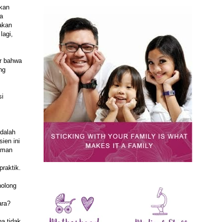
rkan
a
-akan
lagi,
ar bahwa
ng
si
adalah
ien ini
laman
praktik.
nolong
ara?
pa tidak