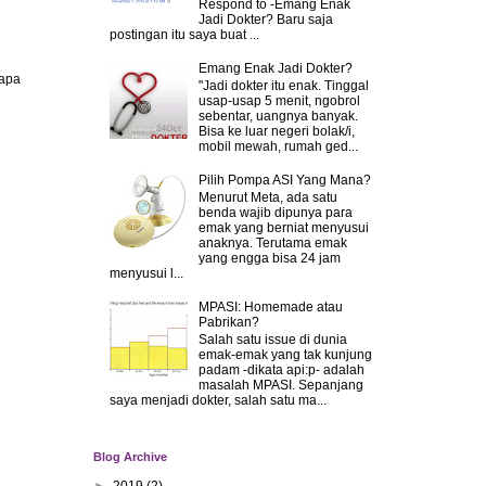
Respond to -Emang Enak
Jadi Dokter? Baru saja
postingan itu saya buat ...
Emang Enak Jadi Dokter?
.apa
"Jadi dokter itu enak. Tinggal
usap-usap 5 menit, ngobrol
sebentar, uangnya banyak.
Bisa ke luar negeri bolak/i,
mobil mewah, rumah ged...
Pilih Pompa ASI Yang Mana?
Menurut Meta, ada satu
benda wajib dipunya para
emak yang berniat menyusui
anaknya. Terutama emak
yang engga bisa 24 jam
menyusui l...
MPASI: Homemade atau
Pabrikan?
Salah satu issue di dunia
emak-emak yang tak kunjung
padam -dikata api:p- adalah
masalah MPASI. Sepanjang
saya menjadi dokter, salah satu ma...
Blog Archive
►
2019
(2)