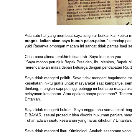
Ada satu hal yang membuat saya istighfar berkali-kali ketika m
mogok, kalian akan saya bunuh pelan-pelan."
terhadap para
yuk! Rasanya omongan macam ini sangat tidak pantas bagi ses
Coba baca alinea terakhir tulisan tsb. Saya kutipkan yaa..
"Saya mohon petunjuk Bapak Presiden, Ibu Menkes, Bapak Menk
merencanakan masa depan keluarga dengan pendapatan Rp. 1.
Saya tidak mengerti politik. Saya tidak mengerti bagaimana ma
kesehatan ini-itu gratis untuk masyarakat saat kampanye, se
thinking, mungkin saja petinggi-petinggi ini berharap masyar
pelayanan kesehatan. Atau apakah hanya pencitraan? Terserahl
Entahlah.
Saya tidak mengerti hukum. Saya engga tahu sama sekali ba
DIBAYAR, sesuai prosedur bisa divonis hukuman penjara hanya
Tuhan adalah suatu kesalahan yang harus dihukum? Entahlah.
Saya tidak mengerti ilmu Kriminologi. Apakah seseorang yan