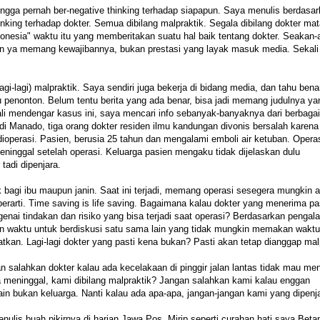
ngga pernah ber-negative thinking terhadap siapapun. Saya menulis berdasa
king terhadap dokter. Semua dibilang malpraktik. Segala dibilang dokter mat
ndonesia" waktu itu yang memberitakan suatu hal baik tentang dokter. Seakan
 ya memang kewajibannya, bukan prestasi yang layak masuk media. Sekali 
gi-lagi) malpraktik. Saya sendiri juga bekerja di bidang media, dan tahu ben
 penonton. Belum tentu berita yang ada benar, bisa jadi memang judulnya ya
li mendengar kasus ini, saya mencari info sebanyak-banyaknya dari berbagai
di Manado, tiga orang dokter residen ilmu kandungan divonis bersalah karena
dioperasi. Pasien, berusia 25 tahun dan mengalami emboli air ketuban. Opera
ninggal setelah operasi. Keluarga pasien mengaku tidak dijelaskan dulu
tadi dipenjara.
k bagi ibu maupun janin. Saat ini terjadi, memang operasi sesegera mungkin 
erarti. Time saving is life saving. Bagaimana kalau dokter yang menerima pas
ai tindakan dan risiko yang bisa terjadi saat operasi? Berdasarkan penga
n waktu untuk berdiskusi satu sama lain yang tidak mungkin memakan waktu
atkan. Lagi-lagi dokter yang pasti kena bukan? Pasti akan tetap dianggap mal
ngan salahkan dokter kalau ada kecelakaan di pinggir jalan lantas tidak mau me
a meninggal, kami dibilang malpraktik? Jangan salahkan kami kalau enggan
lain bukan keluarga. Nanti kalau ada apa-apa, jangan-jangan kami yang dipenj
enulis buah pikirnya di harian Jawa Pos. Mirip seperti curahan hati saya.Beta