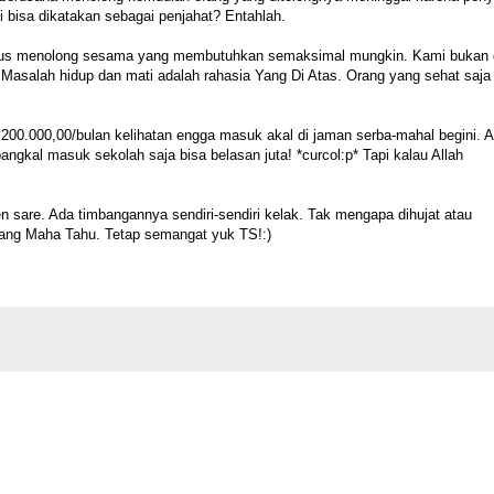
di bisa dikatakan sebagai penjahat? Entahlah.
harus menolong sesama yang membutuhkan semaksimal mungkin. Kami bukan
 Masalah hidup dan mati adalah rahasia Yang Di Atas. Orang yang sehat saja
.200.000,00/bulan kelihatan engga masuk akal di jaman serba-mahal begini. A
angkal masuk sekolah saja bisa belasan juta! *curcol:p* Tapi kalau Allah
ten sare. Ada timbangannya sendiri-sendiri kelak. Tak mengapa dihujat atau
 yang Maha Tahu. Tetap semangat yuk TS!:)