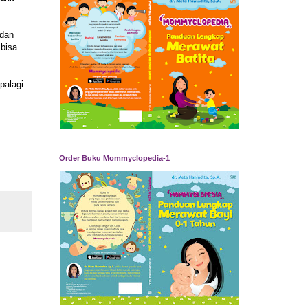
 dan
 bisa
palagi
Order Buku Mommyclopedia-1