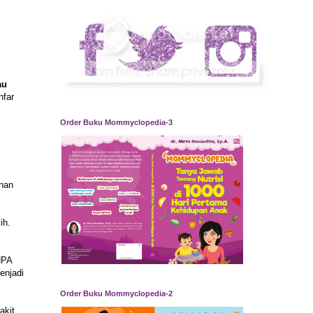
au
hfar
Order Buku Mommyclopedia-3
anan
ih.
NPA
enjadi
Order Buku Mommyclopedia-2
akit