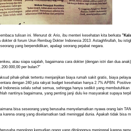
embaca tulisan ini. Menurut dr. Ario, ibu menteri kesehatan kita berkata
"Kal
 dokter di forum Urun Rembug Dokter Indonesia 2013. Astaghfirullah, bu istig
eorang yang berpendidikan, apalagi seorang pejabat negara.
eu, atau siapa sajalah, bagaimana cara dokter (dengan istri dan dua anak)
200.000,00 per bulan?"
ksud pihak-pihak tertentu menjanjikan biaya rumah sakit gratis, biaya pelay
mentara dengan 240 juta rakyat budget kesehatan hanya 2.7% APBN. Positive
akat Indonesia selalu sehat semua, sehingga hanya sedikit yang membutuhkan
ah nantinya bagaimana, yang penting janji dulu ke masyarakat supaya terpil
gaimana bisa seseorang yang berusaha menyelamatkan nyawa orang lain TA
 karena orang yang diselamatkan tadi meninggal dunia. Apakah tidak bisa m
g berusaha menolong kemudian orang yang ditolongnya meninggal karena peny