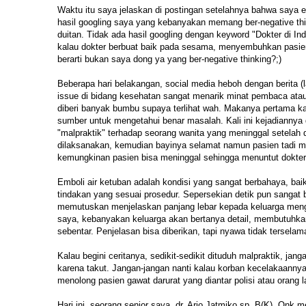
Waktu itu saya jelaskan di postingan setelahnya bahwa saya e
hasil googling saya yang kebanyakan memang ber-negative thin
duitan. Tidak ada hasil googling dengan keyword "Dokter di I
kalau dokter berbuat baik pada sesama, menyembuhkan pasien
berarti bukan saya dong ya yang ber-negative thinking?;)
Beberapa hari belakangan, social media heboh dengan berita (la
issue di bidang kesehatan sangat menarik minat pembaca atau
diberi banyak bumbu supaya terlihat wah. Makanya pertama ka
sumber untuk mengetahui benar masalah. Kali ini kejadiannya 
"malpraktik" terhadap seorang wanita yang meninggal setelah 
dilaksanakan, kemudian bayinya selamat namun pasien tadi me
kemungkinan pasien bisa meninggal sehingga menuntut dokter 
Emboli air ketuban adalah kondisi yang sangat berbahaya, bai
tindakan yang sesuai prosedur. Sepersekian detik pun sangat b
memutuskan menjelaskan panjang lebar kepada keluarga mengen
saya, kebanyakan keluarga akan bertanya detail, membutuhka
sebentar. Penjelasan bisa diberikan, tapi nyawa tidak terselam
Kalau begini ceritanya, sedikit-sedikit dituduh malpraktik, ja
karena takut. Jangan-jangan nanti kalau korban kecelakaanny
menolong pasien gawat darurat yang diantar polisi atau orang 
Hari ini, seorang senior saya, dr. Ario Jatmiko sp. B(K). Onk m