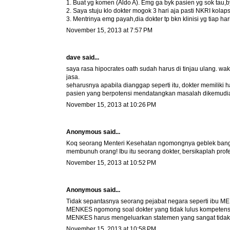
1. Buat yg komen (Aldo A). Emg ga byk pasien yg sok tau,b
2. Saya stuju klo dokter mogok 3 hari aja pasti NKRI kolap
3. Mentrinya emg payah,dia dokter tp bkn klinisi yg tiap hari
November 15, 2013 at 7:57 PM
dave said...
saya rasa hipocrates oath sudah harus di tinjau ulang. w
jasa.
seharusnya apabila dianggap seperti itu, dokter memiliki 
pasien yang berpotensi mendatangkan masalah dikemudian
November 15, 2013 at 10:26 PM
Anonymous said...
Koq seorang Menteri Kesehatan ngomongnya geblek bange
membunuh orang! Ibu itu seorang dokter, bersikaplah prof
November 15, 2013 at 10:52 PM
Anonymous said...
Tidak sepantasnya seorang pejabat negara seperti ibu ME
MENKES ngomong soal dokter yang tidak lulus kompetensi
MENKES harus mengeluarkan statemen yang sangat tidak b
November 15, 2013 at 10:58 PM