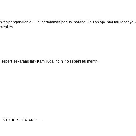
nkes pengabdian dulu di pedalaman papua..barang 3 bulan aja..biar tau rasanya.
u menkes
seperti sekarang ini? Kami juga ingin lho seperti bu mentri..
 MENTRI KESEHATAN ?.......