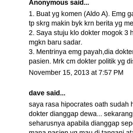
Anonymous said...
1. Buat yg komen (Aldo A). Emg g
tp skrg makin byk krn berita yg m
2. Saya stuju klo dokter mogok 3 h
mgkn baru sadar.
3. Mentrinya emg payah,dia dokter 
pasien. Mrk cm dokter politik yg dise
November 15, 2013 at 7:57 PM
dave said...
saya rasa hipocrates oath sudah h
dokter dianggap dewa... sekarang
seharusnya apabila dianggap seper
mana pasien yg mau di tangani at