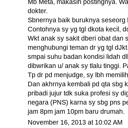
Mb Meta, makasih postingnya. Wal
dokter.
Sbnernya baik buruknya seseorg b
Contohnya sy yg tgl dkota kecil, 
Wkt anak sy sakit dberi obat dan 
menghubungi teman dr yg tgl dJkt.
smpai suhu badan kondisi lidah d
dibwrikan u/ anak sy tlalu tinggi.
Tp dr pd menjudge, sy lbh memilih
Dan akhrnya kembali pd qta sbg 
pribadi jujur tdk suka profesi sy 
negara (PNS) karna sy sbg pns pe
jam 8pm jam 10pm baru drumah.
November 16, 2013 at 10:02 AM