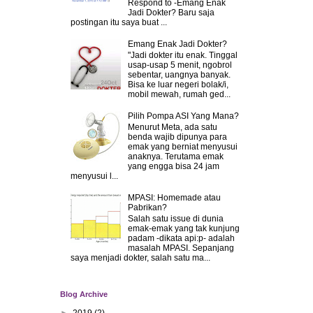
Respond to -Emang Enak
Jadi Dokter? Baru saja
postingan itu saya buat ...
Emang Enak Jadi Dokter?
"Jadi dokter itu enak. Tinggal
usap-usap 5 menit, ngobrol
sebentar, uangnya banyak.
Bisa ke luar negeri bolak/i,
mobil mewah, rumah ged...
Pilih Pompa ASI Yang Mana?
Menurut Meta, ada satu
benda wajib dipunya para
emak yang berniat menyusui
anaknya. Terutama emak
yang engga bisa 24 jam
menyusui l...
MPASI: Homemade atau
Pabrikan?
Salah satu issue di dunia
emak-emak yang tak kunjung
padam -dikata api:p- adalah
masalah MPASI. Sepanjang
saya menjadi dokter, salah satu ma...
Blog Archive
►
2019
(2)