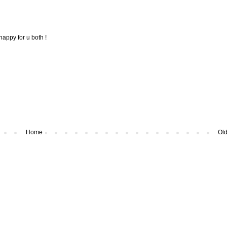
happy for u both !
Home
Old