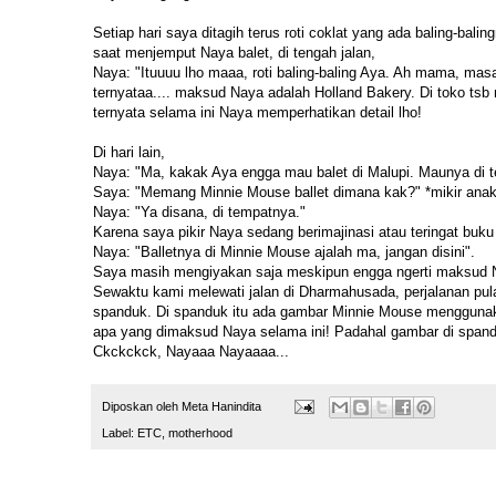
Setiap hari saya ditagih terus roti coklat yang ada baling-ba
saat menjemput Naya balet, di tengah jalan,
Naya: "Ituuuu lho maaa, roti baling-baling Aya. Ah mama, ma
ternyataa.... maksud Naya adalah Holland Bakery. Di toko tsb
ternyata selama ini Naya memperhatikan detail lho!
Di hari lain,
Naya: "Ma, kakak Aya engga mau balet di Malupi. Maunya di te
Saya: "Memang Minnie Mouse ballet dimana kak?" *mikir anak 
Naya: "Ya disana, di tempatnya."
Karena saya pikir Naya sedang berimajinasi atau teringat buku
Naya: "Balletnya di Minnie Mouse ajalah ma, jangan disini".
Saya masih mengiyakan saja meskipun engga ngerti maksud 
Sewaktu kami melewati jalan di Dharmahusada, perjalanan pulan
spanduk. Di spanduk itu ada gambar Minnie Mouse menggunaka
apa yang dimaksud Naya selama ini! Padahal gambar di spanduk
Ckckckck, Nayaaa Nayaaaa...
Diposkan oleh
Meta Hanindita
Label:
ETC
,
motherhood