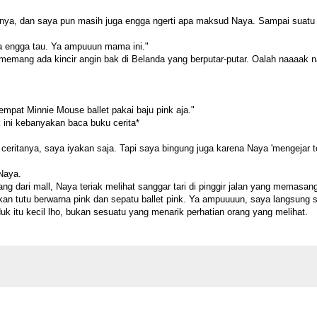
lingnya, dan saya pun masih juga engga ngerti apa maksud Naya. Sampai suatu 
sa engga tau. Ya ampuuun mama ini."
 memang ada kincir angin bak di Belanda yang berputar-putar. Oalah naaaak 
mpat Minnie Mouse ballet pakai baju pink aja."
ini kebanyakan baca buku cerita*
 ceritanya, saya iyakan saja. Tapi saya bingung juga karena Naya 'mengejar te
Naya.
g dari mall, Naya teriak melihat sanggar tari di pinggir jalan yang memasan
n tutu berwarna pink dan sepatu ballet pink. Ya ampuuuun, saya langsung 
 itu kecil lho, bukan sesuatu yang menarik perhatian orang yang melihat.