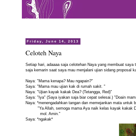
Friday, June 14, 2013
Celoteh Naya
Setiap hari, adaaaa saja celotehan Naya yang membuat saya ter
saja kemarin saat saya mau menjalani ujian sidang proposal k
Naya: "Mama kenapa? Mau ngapain?"
Saya: "Mama mau ujian kak di rumah sakit. "
Naya: "Ujian kayak kakak Dea? (Tetangga, Red)"
Saya: "Iya" (Saya iyakan saja biar cepat selesai.) "Doain mam
Naya: *menengadahkan tangan dan memejankan mata untuk b
"Ya Allah, semoga mama Aya naik kelas kayak kakak Dea
mol. Amin."
Saya: *ngakak*