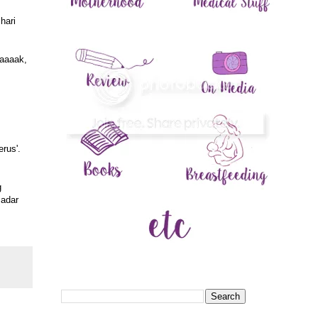
hari
naaaak,
rus'.
g
sadar