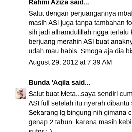
Rahmi Aziza
said...
Salut dengan perjuangannya mbak
masih ASI juga tanpa tambahan for
sih jadi alhamdulillah ngga terlal
berjuang merahin ASI buat anakny
udah mau habis. Smoga aja dia b
August 29, 2012 at 7:39 AM
Bunda 'Aqila
said...
Salut buat Meta...saya sendiri cu
ASI full setelah itu nyerah dibantu
Sekarang lg bingung nih gimana c
genap 2 tahun..karena masih keb
sufor ;-)