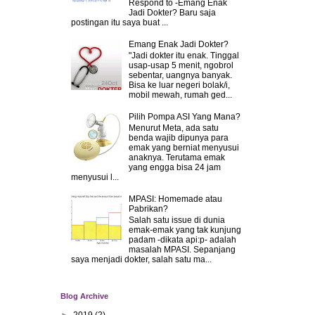
Respond to -Emang Enak
Jadi Dokter? Baru saja
postingan itu saya buat ...
Emang Enak Jadi Dokter?
"Jadi dokter itu enak. Tinggal
usap-usap 5 menit, ngobrol
sebentar, uangnya banyak.
Bisa ke luar negeri bolak/i,
mobil mewah, rumah ged...
Pilih Pompa ASI Yang Mana?
Menurut Meta, ada satu
benda wajib dipunya para
emak yang berniat menyusui
anaknya. Terutama emak
yang engga bisa 24 jam
menyusui l...
MPASI: Homemade atau
Pabrikan?
Salah satu issue di dunia
emak-emak yang tak kunjung
padam -dikata api:p- adalah
masalah MPASI. Sepanjang
saya menjadi dokter, salah satu ma...
Blog Archive
►
2019
(2)