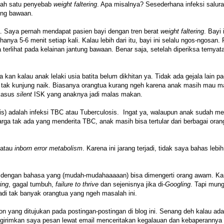
alah satu penyebab
weight faltering
. Apa misalnya? Sesederhana infeksi salur
tung bawaan.
a. Saya pernah mendapat pasien bayi dengan tren berat
weight faltering
. Bayi 
a 5-6 menit setiap kali. Kalau lebih dari itu, bayi ini selalu ngos-ngosan. 
erlihat pada kelainan jantung bawaan. Benar saja, setelah diperiksa ternyata
 kan kalau anak lelaki usia batita belum dikhitan ya. Tidak ada gejala lain p
ng tak kunjung naik. Biasanya orangtua kurang ngeh karena anak masih mau 
 kasus
silent
ISK yang anaknya jadi malas makan.
mis) adalah infeksi TBC atau Tuberculosis. Ingat ya, walaupun anak sudah m
rga tak ada yang menderita TBC, anak masih bisa tertular dari berbagai oran
k atau
inborn error metabolism
. Karena ini jarang terjadi, tidak saya bahas lebih
 dengan bahasa yang (mudah-mudahaaaaan) bisa dimengerti orang awam. Ka
ring
, gagal tumbuh,
failure to thrive
dan sejenisnya jika di-
Googling
. Tapi mung
jadi tak banyak orangtua yang ngeh masalah ini.
n yang ditujukan pada postingan-postingan di blog ini. Senang deh kalau ada
ngirimkan saya pesan lewat email menceritakan kegalauan dan kebaperannya 