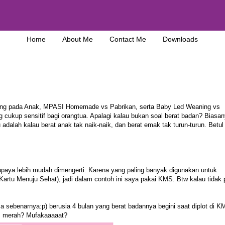
Home
About Me
Contact Me
Downloads
ing pada Anak
,
MPASI Homemade vs Pabrikan
, serta
Baby Led Weaning vs
 cukup sensitif bagi orangtua. Apalagi kalau bukan soal berat badan? Biasan
alah kalau berat anak tak naik-naik, dan berat emak tak turun-turun. Betul 
aya lebih mudah dimengerti. Karena yang paling banyak digunakan untuk
artu Menuju Sehat), jadi dalam contoh ini saya pakai KMS. Btw kalau tidak 
sebenarnya:p) berusia 4 bulan yang berat badannya begini saat diplot di K
is merah? Mufakaaaaat?