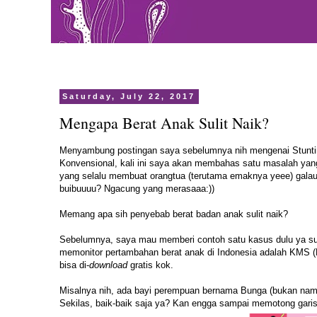
Saturday, July 22, 2017
Mengapa Berat Anak Sulit Naik?
Menyambung postingan saya sebelumnya nih mengenai
Stunt
Konvensional
, kali ini saya akan membahas satu masalah yang
yang selalu membuat orangtua (terutama emaknya yeee) galau ad
buibuuuu? Ngacung yang merasaaa:))
Memang apa sih penyebab berat badan anak sulit naik?
Sebelumnya, saya mau memberi contoh satu kasus dulu ya sup
memonitor pertambahan berat anak di Indonesia adalah KMS (K
bisa di-
download
gratis kok.
Misalnya nih, ada bayi perempuan bernama Bunga (bukan nama 
Sekilas, baik-baik saja ya? Kan engga sampai memotong gar