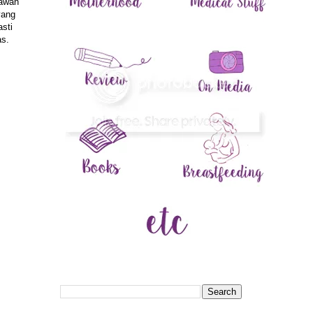
bawah
yang
asti
as.