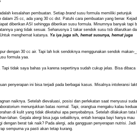
?
a adalah kesalahan pembuatan. Setiap
brand
susu formula memiliki petunjuk
 dalam 25 cc, ada yang 30 cc dst. Patuhi cara pembuatan yang benar. Kejad
 dapat diberikan ASI sehingga diberikan susu formula. Minumnya banyak tapi b
tannya yang tidak sesuai. Seharusnya 1 takar sendok susu tsb dilarutkan da
c. Untuk menghemat katanya.
Ya iya juga sih, hemat susunya, hemat juga
mpur dengan 30 cc air. Tapi lah kok sendoknya menggunakan sendok makan-_-
usu formula yaa.
. Tapi tidak saya bahas ya karena sepertinya sudah cukup jelas. Bisa dibaca 
n penyerapan ini bisa terjadi pada berbagai kasus. Misalnya intoleransi lak
gnan naiknya. Setelah dievaluasi, posisi dan perlekatan saat menyusui sud
laboratorium menunjukkan batas normal. Tapi, orangtua mengaku kalau kedua
erahan di kulit yang tidak diketahui apa penyebabnya. Setelah dilakukan tata
ahan-lahan. Gejala alergi bisa juga sebaliknya, entah kenapa bayi hanya mau
 dengan berat tak naik? Pada alergi, ada gangguan penyerapan nutrisi. Jadi 
rap sempurna ya pasti akan tetap kurang.