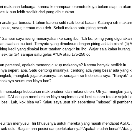
iberi makanan keluarga, karena kemampuan oromotoriknya belum siap, ia akan
uk pun lebih sedikit dari yang dibutuhkan.
a anaknya, berusia 1 tahun karena sulit naik berat badan. Katanya sih makan
, pauk, sayur, semua mau deh. Sekali makan satu piring penuh.
 Sampai saya iseng menanyakan ke sang ibu, "Eh bu, piring yang digunakan
jawaban ibu tadi. Ternyata yang dimaksud dengan piring adalah pisin! :))) A
piring kecil yang dipakai buat tatakan cangkir itu lho. Wajar saja kalau kurang
h sekitar 3/4 sampai satu gelas A*UA atau 175-250 cc.
akan persepsi, apakah memang cukup makannya? Karena banyak sedikit itu
snya seperti apa. Satu centong misalnya, centong ada yang besar ada yang ke
 mangkok, mangkok juga ukurannya tak seragam se-Indonesia raya. "Banyak" 
g anaknya seumuran Naya kan?
i mencukupi kebutuhan makronutrien dan mikronutrien. Oh ya, mungkin yang
asi IDAI dengan memberikan Naya suplemen zat besi secara teratur sejak ba
besi. Lah, kok bisa ya? Kalau saya usut sih sepertinya "missed" di pemberi
kesulitan menyusui. Ini khususnya untuk mereka yang masih mendapat ASIX. 
a cek dulu. Bagaimana posisi dan perlekatannya? Apakah sudah benar? Atau 