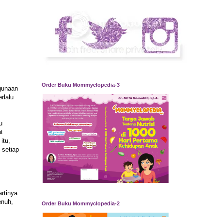
Order Buku Mommyclopedia-3
gunaan
rlalu
u
t
itu,
 setiap
rtinya
enuh,
Order Buku Mommyclopedia-2