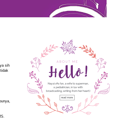
ya sih
tidak
punya,
MS.