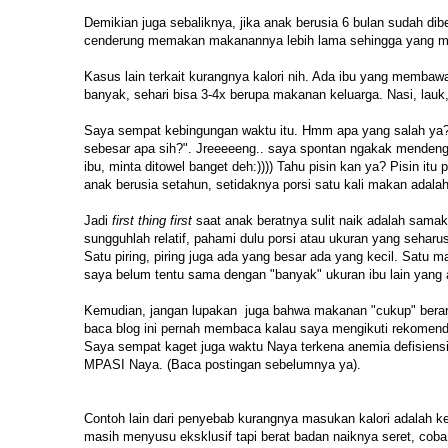
Demikian juga sebaliknya, jika anak berusia 6 bulan sudah d
cenderung memakan makanannya lebih lama sehingga yang mas
Kasus lain terkait kurangnya kalori nih. Ada ibu yang membaw
banyak, sehari bisa 3-4x berupa makanan keluarga. Nasi, lauk
Saya sempat kebingungan waktu itu. Hmm apa yang salah ya?
sebesar apa sih?". Jreeeeeng.. saya spontan ngakak mendengar 
ibu, minta ditowel banget deh:)))) Tahu pisin kan ya? Pisin itu 
anak berusia setahun, setidaknya porsi satu kali makan adala
Jadi
first thing first
saat anak beratnya sulit naik adalah sam
sungguhlah relatif, pahami dulu porsi atau ukuran yang seharu
Satu piring, piring juga ada yang besar ada yang kecil. Satu
saya belum tentu sama dengan "banyak" ukuran ibu lain yan
Kemudian, jangan lupakan juga bahwa makanan "cukup" berart
baca blog ini pernah membaca kalau saya mengikuti rekomend
Saya sempat kaget juga waktu Naya terkena anemia defisiensi 
MPASI Naya. (Baca postingan sebelumnya ya).
Contoh lain dari penyebab kurangnya masukan kalori adalah 
masih menyusu eksklusif tapi berat badan naiknya seret, cob