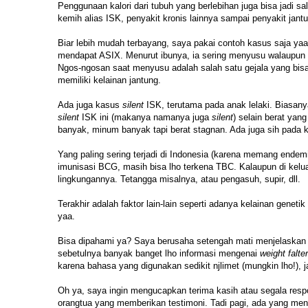
Penggunaan kalori dari tubuh yang berlebihan juga bisa jadi s
kemih alias ISK, penyakit kronis lainnya sampai penyakit jan
Biar lebih mudah terbayang, saya pakai contoh kasus saja ya
mendapat ASIX. Menurut ibunya, ia sering menyusu walaupun hany
Ngos-ngosan saat menyusu adalah salah satu gejala yang bisa t
memiliki kelainan jantung.
Ada juga kasus
silent
ISK, terutama pada anak lelaki. Biasanya
silent
ISK ini (makanya namanya juga
silent
) selain berat ya
banyak, minum banyak tapi berat stagnan. Ada juga sih pada
Yang paling sering terjadi di Indonesia (karena memang ende
imunisasi BCG, masih bisa lho terkena TBC. Kalaupun di kelua
lingkungannya. Tetangga misalnya, atau pengasuh, supir, dll.
Terakhir adalah faktor lain-lain seperti adanya kelainan geneti
yaa.
Bisa dipahami ya? Saya berusaha setengah mati menjelaskan
sebetulnya banyak banget lho informasi mengenai
weight falte
karena bahasa yang digunakan sedikit njlimet (mungkin lho!), 
Oh ya, saya ingin mengucapkan terima kasih atau segala respo
orangtua yang memberikan testimoni. Tadi pagi, ada yang me