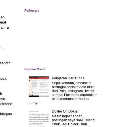
Followers
ian
erat
lam air
".
sendiri
Popular Posts
tosa,
Pelajaran Dari Dinda
Sejak kemarin, timeline di
berbagai social media mulai
dari Path, Instagram, Twitter
ah
sampai Facebook diramaikan
nya
oleh komentar terhadap
perny...
 laksana
Dokter Oh Dokter
biarpun
Masih ingat dengan
postingan saya soal Emang
Enak Jadi Dokter? dan