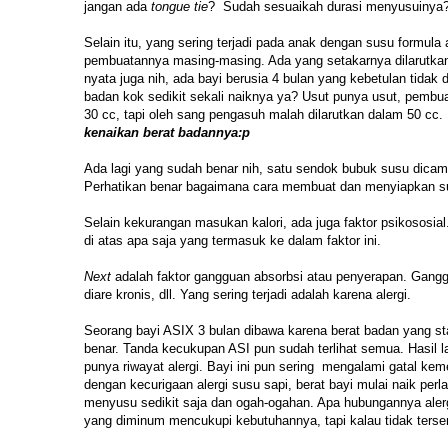
jangan ada
tongue tie
? Sudah sesuaikah durasi menyusuinya
Selain itu, yang sering terjadi pada anak dengan susu formul
pembuatannya masing-masing. Ada yang setakarnya dilarutkan
nyata juga nih, ada bayi berusia 4 bulan yang kebetulan tidak
badan kok sedikit sekali naiknya ya? Usut punya usut, pembua
30 cc, tapi oleh sang pengasuh malah dilarutkan dalam 50 c
kenaikan berat badannya:p
Ada lagi yang sudah benar nih, satu sendok bubuk susu dica
Perhatikan benar bagaimana cara membuat dan menyiapkan s
Selain kekurangan masukan kalori, ada juga faktor psikososial
di atas apa saja yang termasuk ke dalam faktor ini.
Next
adalah faktor gangguan absorbsi atau penyerapan. Ganggua
diare kronis, dll. Yang sering terjadi adalah karena alergi.
Seorang bayi ASIX 3 bulan dibawa karena berat badan yang sta
benar. Tanda kecukupan ASI pun sudah terlihat semua. Hasil 
punya riwayat alergi. Bayi ini pun sering mengalami gatal kem
dengan kecurigaan alergi susu sapi, berat bayi mulai naik perl
menyusu sedikit saja dan ogah-ogahan. Apa hubungannya alergi
yang diminum mencukupi kebutuhannya, tapi kalau tidak terse