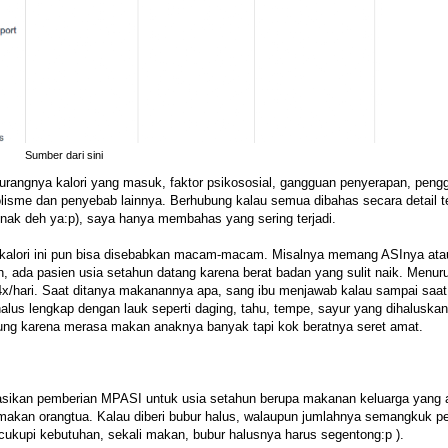
Sumber dari
sini
urangnya kalori yang masuk, faktor psikososial, gangguan penyerapan, peng
lisme dan penyebab lainnya. Berhubung kalau semua dibahas secara detail te
 Anak deh ya:p), saya hanya membahas yang sering terjadi.
a kalori ini pun bisa disebabkan macam-macam. Misalnya memang ASInya ata
 ada pasien usia setahun datang karena berat badan yang sulit naik. Menuru
4x/hari. Saat ditanya makanannya apa, sang ibu menjawab kalau sampai saat 
lus lengkap dengan lauk seperti daging, tahu, tempe, sayur yang dihaluskan
ung karena merasa makan anaknya banyak tapi kok beratnya seret amat.
sikan pemberian MPASI untuk usia setahun berupa makanan keluarga yang a
imakan orangtua. Kalau diberi bubur halus, walaupun jumlahnya semangkuk p
ncukupi kebutuhan, sekali makan, bubur halusnya harus segentong:p ).