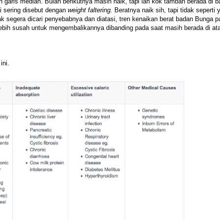
ah garis median. Bulan berikutnya masih naik, tapi lah kok tambah berada di 
i sering disebut dengan
weight faltering.
Beratnya naik sih, tapi tidak seperti 
dak segera dicari penyebabnya dan diatasi, tren kenaikan berat badan Bunga p
lebih susah untuk mengembalikannya dibanding pada saat masih berada di at
ini.