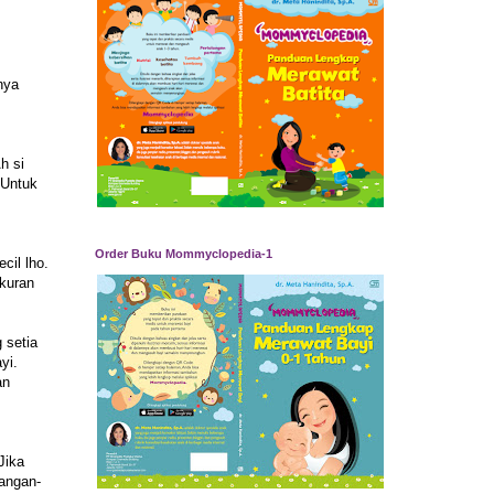
nya
h si
. Untuk
Order Buku Mommyclopedia-1
cil lho.
ukuran
 setia
yi.
an
Jika
jangan-