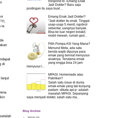
Respond to -Emang Enak
an
Jadi Dokter? Baru saja
postingan itu saya buat ...
ini
Emang Enak Jadi Dokter?
"Jadi dokter itu enak. Tinggal
FYI,
usap-usap 5 menit, ngobrol
 ia
sebentar, uangnya banyak.
Bisa ke luar negeri bolak/i,
mobil mewah, rumah ged...
ada
Pilih Pompa ASI Yang Mana?
makan
Menurut Meta, ada satu
benda wajib dipunya para
emak yang berniat menyusui
endapat
anaknya. Terutama emak
yang engga bisa 24 jam
g di
menyusui l...
MPASI: Homemade atau
 lanjut
Pabrikan?
Salah satu issue di dunia
emak-emak yang tak kunjung
padam -dikata api:p- adalah
rena
masalah MPASI. Sepanjang
kin
saya menjadi dokter, salah satu ma...
Blog Archive
setelah
►
2019
(2)