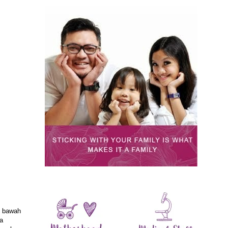
i bawah
ia