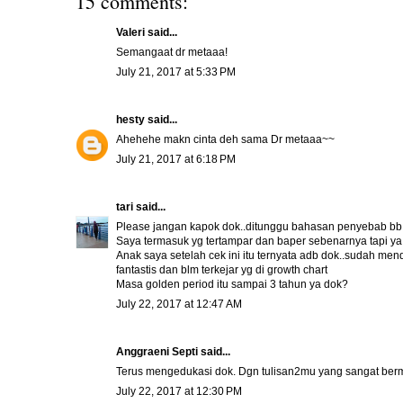
15 comments:
Valeri said...
Semangaat dr metaaa!
July 21, 2017 at 5:33 PM
hesty
said...
Ahehehe makn cinta deh sama Dr metaaa~~
July 21, 2017 at 6:18 PM
tari
said...
Please jangan kapok dok..ditunggu bahasan penyebab bb a
Saya termasuk yg tertampar dan baper sebenarnya tapi ya
Anak saya setelah cek ini itu ternyata adb dok..sudah m
fantastis dan blm terkejar yg di growth chart
Masa golden period itu sampai 3 tahun ya dok?
July 22, 2017 at 12:47 AM
Anggraeni Septi
said...
Terus mengedukasi dok. Dgn tulisan2mu yang sangat berma
July 22, 2017 at 12:30 PM