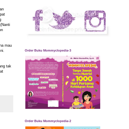
nan
pat
g
 (Nanti
on
ana mau
ni.
Order Buku Mommyclopedia-3
ang tak
at
Order Buku Mommyclopedia-2