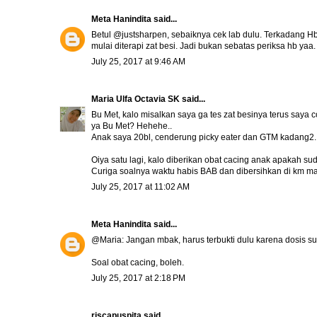
Meta Hanindita
said...
Betul @justsharpen, sebaiknya cek lab dulu. Terkadang Hb
mulai diterapi zat besi. Jadi bukan sebatas periksa hb yaa.
July 25, 2017 at 9:46 AM
Maria Ulfa Octavia SK
said...
Bu Met, kalo misalkan saya ga tes zat besinya terus saya
ya Bu Met? Hehehe..
Anak saya 20bl, cenderung picky eater dan GTM kadang2.
Oiya satu lagi, kalo diberikan obat cacing anak apakah s
Curiga soalnya waktu habis BAB dan dibersihkan di km man
July 25, 2017 at 11:02 AM
Meta Hanindita
said...
@Maria: Jangan mbak, harus terbukti dulu karena dosis su
Soal obat cacing, boleh.
July 25, 2017 at 2:18 PM
riscapuspita
said...