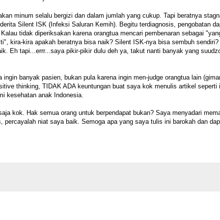
akan minum selalu bergizi dan dalam jumlah yang cukup. Tapi beratnya stag
derita Silent ISK (Infeksi Saluran Kemih). Begitu terdiagnosis, pengobatan da
. Kalau tidak diperiksakan karena orangtua mencari pembenaran sebagai "yan
ti", kira-kira apakah beratnya bisa naik? Silent ISK-nya bisa sembuh sendiri?
k. Eh tapi...errr...saya pikir-pikir dulu deh ya, takut nanti banyak yang suudz
 ingin banyak pasien, bukan pula karena ingin men-judge orangtua lain (gim
ositive thinking, TIDAK ADA keuntungan buat saya kok menulis artikel seperti i
mi kesehatan anak Indonesia.
h saja kok. Hak semua orang untuk berpendapat bukan? Saya menyadari mem
percayalah niat saya baik. Semoga apa yang saya tulis ini barokah dan dap