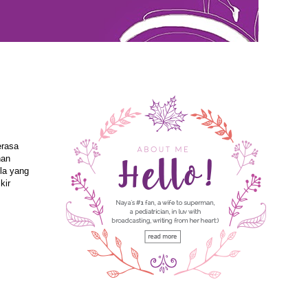
rasa
nan
la yang
kir