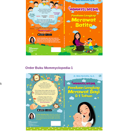
Order Buku Mommyclopedia-1
m