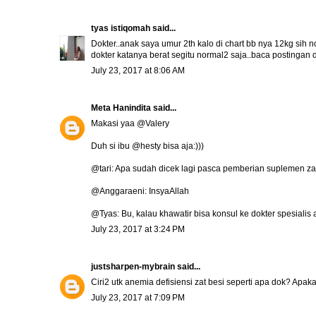
tyas istiqomah
said...
Dokter..anak saya umur 2th kalo di chart bb nya 12kg sih n
dokter katanya berat segitu normal2 saja..baca postingan 
July 23, 2017 at 8:06 AM
Meta Hanindita
said...
Makasi yaa @Valery
Duh si ibu @hesty bisa aja:)))
@tari: Apa sudah dicek lagi pasca pemberian suplemen za
@Anggaraeni: InsyaAllah
@Tyas: Bu, kalau khawatir bisa konsul ke dokter spesialis 
July 23, 2017 at 3:24 PM
justsharpen-mybrain
said...
Ciri2 utk anemia defisiensi zat besi seperti apa dok? Apaka
July 23, 2017 at 7:09 PM