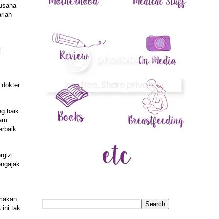
rusaha
rlah
i
 dokter
g baik.
aru
erbaik
rgizi
engajak
 makan
ini tak