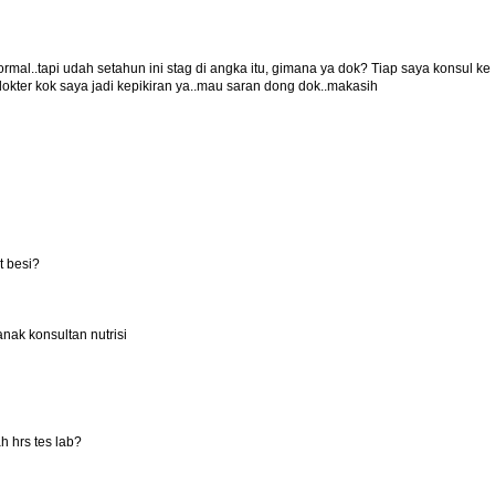
ormal..tapi udah setahun ini stag di angka itu, gimana ya dok? Tiap saya konsul ke
dokter kok saya jadi kepikiran ya..mau saran dong dok..makasih
t besi?
anak konsultan nutrisi
h hrs tes lab?