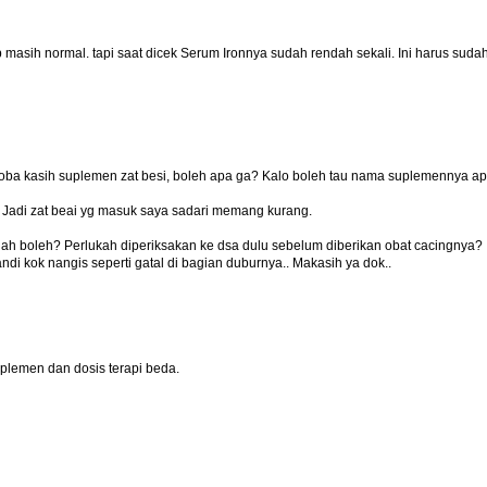
 masih normal. tapi saat dicek Serum Ironnya sudah rendah sekali. Ini harus suda
 coba kasih suplemen zat besi, boleh apa ga? Kalo boleh tau nama suplemennya a
 Jadi zat beai yg masuk saya sadari memang kurang.
udah boleh? Perlukah diperiksakan ke dsa dulu sebelum diberikan obat cacingnya?
di kok nangis seperti gatal di bagian duburnya.. Makasih ya dok..
plemen dan dosis terapi beda.