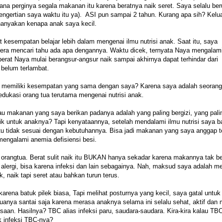
 mana perginya segala makanan itu karena beratnya naik seret. Saya selalu be
gertian saya waktu itu ya). ASI pun sampai 2 tahun. Kurang apa sih? Kelua
nanyakan kenapa anak saya kecil.
kesempatan belajar lebih dalam mengenai ilmu nutrisi anak. Saat itu, saya
egera mencari tahu ada apa dengannya. Waktu dicek, ternyata Naya mengalam
erat Naya mulai berangsur-angsur naik sampai akhirnya dapat terhindar dari
 belum terlambat.
dak memiliki kesempatan yang sama dengan saya? Karena saya adalah seorang
edukasi orang tua terutama mengenai nutrisi anak.
u makanan yang saya berikan padanya adalah yang paling bergizi, yang palin
ik untuk anaknya? Tapi kenyataannya, setelah mendalami ilmu nutrisi saya b
 tidak sesuai dengan kebutuhannya. Bisa jadi makanan yang saya anggap t
mengalami anemia defisiensi besi.
orangtua. Berat sulit naik itu BUKAN hanya sekadar karena makannya tak be
 alergi, bisa karena infeksi dan lain sebagainya. Nah, maksud saya adalah m
k, naik tapi seret atau bahkan turun terus.
arena batuk pilek biasa, Tapi melihat posturnya yang kecil, saya gatal untuk
gtuanya santai saja karena merasa anaknya selama ini selalu sehat, aktif dan
an. Hasilnya? TBC alias infeksi paru, saudara-saudara. Kira-kira kalau TBC 
ak infeksi TBC-nya?