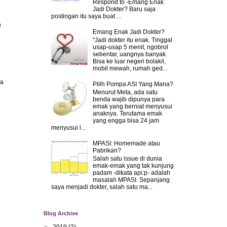
Respond to -Emang Enak
Jadi Dokter? Baru saja
postingan itu saya buat ...
h
Emang Enak Jadi Dokter?
"Jadi dokter itu enak. Tinggal
usap-usap 5 menit, ngobrol
sebentar, uangnya banyak.
Bisa ke luar negeri bolak/i,
mobil mewah, rumah ged...
pa
Pilih Pompa ASI Yang Mana?
Menurut Meta, ada satu
benda wajib dipunya para
emak yang berniat menyusui
anaknya. Terutama emak
yang engga bisa 24 jam
menyusui l...
MPASI: Homemade atau
Pabrikan?
Salah satu issue di dunia
emak-emak yang tak kunjung
padam -dikata api:p- adalah
masalah MPASI. Sepanjang
saya menjadi dokter, salah satu ma...
Blog Archive
►
2019
(2)