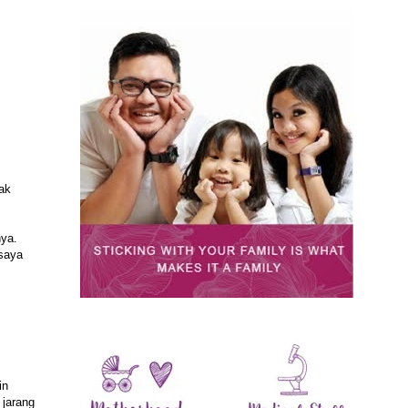
tak
nya.
 saya
in
 jarang