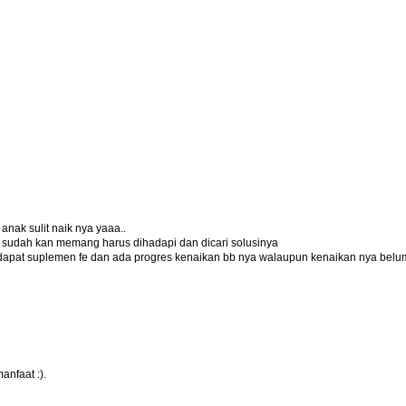
nak sulit naik nya yaaa..
 sudah kan memang harus dihadapi dan dicari solusinya
endapat suplemen fe dan ada progres kenaikan bb nya walaupun kenaikan nya belu
nfaat :).