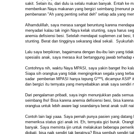
sakit. Selain itu, dari dulu ia selalu makan banyak. Entah ke
memberikan Naya makanan yang bergizi seimbang (menurut pen
pembenaran "Ah yang penting sehat deh" setiap ada yang me
Alhamdulillah, saya merasa sangat beruntung karena mendapat 
menyadari kalau tak ingin Naya kelak stunting, saya harus s
anemia defisiensi besi. Setelah mendapat suplemen zat besi, b
stunting. Berat dan tingginya sekarang ideal sekali. Syukurlah
Lalu saya berpikiran, bagaimana dengan ibu-ibu lain yang ti
spesialis anak, saya merasa ikut bertanggung jawab terhadap 
Contohnya nih, waktu Naya MPASI, saya yakin banget lho kala
Siapa sih orangtua yang tidak menginginkan segala yang terba
sadar pemberian MPASI hanya tepung G***L dicampur ASIP itu
dan bergizi itu ternyata yang menyebabkan anak saya sendiri 
Dari pengalaman pribadi, saya ingin menunjukkan pada semua 
seimbang lho! Bisa karena anemia defisiensi besi, bisa karena
orangtua untuk lebih aware lagi seandainya berat anak sulit nai
Contoh lain lagi yaaa. Saya pernah punya pasien yang datang k
memeriksa status gizi anak ini. Eh, ternyata gizi buruk. Oran
banyak. Saya meminta ijin untuk melakukan beberapa pemeriksa
diobati, bisa naik sendiri tak beratnya? Bisa sembuh sendiri t