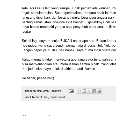
Ada lagi kasus lain yang serupa. Tidak pernah ada keluhan, m
sejak berbulan-bulan. Saat diperiksakan, ternyata anak ini men
langsung diberikan, dan beratnya mulai berangsur-angsur naik
penting sehat" atau "soalnya aktif banget", "genetiknya nih pas
saya bahas tersendiri ya apa saja penyebab berat anak sulit nai
lagi):p
Sekali lagi, saya menulis BUKAN untuk apa-apa. Bukan karena
nge-judge, wong saya sendiri pernah ada di posisi itu). Yuk, p
Jangan baper ya bu ibu, pak bapak, saya cuma ingin share de
Kalau memang tidak menyetujui apa yang saya tulis, sah-sa
bisa menyenangkan atau memuaskan semua pihak. Yang jelas, 
menjadi bekal saya kelak di akhirat nanti. Aamiin.
No baper, peace yo!;)
Diposkan oleh
Meta Hanindita
Label:
Medical Stuff
,
motherhood