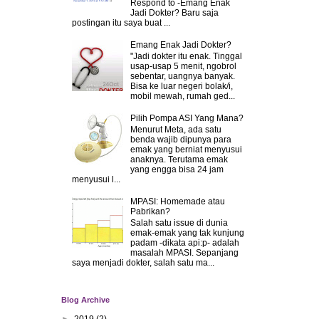
Respond to -Emang Enak
Jadi Dokter? Baru saja
postingan itu saya buat ...
Emang Enak Jadi Dokter?
"Jadi dokter itu enak. Tinggal
usap-usap 5 menit, ngobrol
sebentar, uangnya banyak.
Bisa ke luar negeri bolak/i,
mobil mewah, rumah ged...
Pilih Pompa ASI Yang Mana?
Menurut Meta, ada satu
benda wajib dipunya para
emak yang berniat menyusui
anaknya. Terutama emak
yang engga bisa 24 jam
menyusui l...
MPASI: Homemade atau
Pabrikan?
Salah satu issue di dunia
emak-emak yang tak kunjung
padam -dikata api:p- adalah
masalah MPASI. Sepanjang
saya menjadi dokter, salah satu ma...
Blog Archive
►
2019
(2)