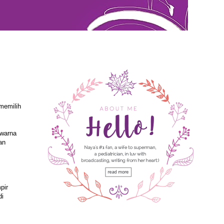
memilih
 warna
an
pir
di