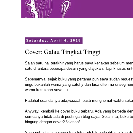
Saturday, April 4, 2015
Cover: Galau Tingkat Tinggi
Salah satu hal terakhir yang harus saya kerjakan sebelum men
satu di antara beberapa desain yang diajukan. Tapi khusus unt
Sebenarnya, sejak buku yang pertama pun saya sudah request
ungu bukanlah warna yang catchy dan bisa diterima di segmen
warna kesukaan saya itu.
Padahal seandainya ada,waaaah pasti menghemat waktu sekali
Anyway, kembali ke cover buku terbaru. Ada yang berbeda den
semuanya tidak ada di postingan blog saya. Selain itu, buku terb
bingung dengan cover? *alasan*
Saya pribadi sih inginnya foto-foto tadi tak perlu ditampilkan 