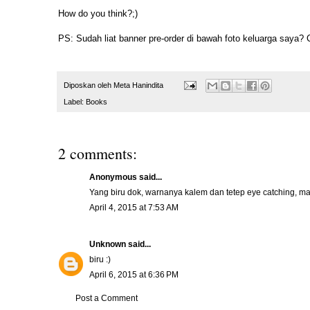
How do you think?;)
PS: Sudah liat banner pre-order di bawah foto keluarga saya? Ch
Diposkan oleh
Meta Hanindita
Label:
Books
2 comments:
Anonymous said...
Yang biru dok, warnanya kalem dan tetep eye catching, mat
April 4, 2015 at 7:53 AM
Unknown
said...
biru :)
April 6, 2015 at 6:36 PM
Post a Comment