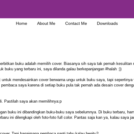
Home
About Me
Contact Me
Downloads
erbitkan buku adalah memilih cover. Biasanya sih saya tak pernah kesulitan 
uk buku yang terbaru ini, saya dilanda galau berkepanjangan #halah :))
 untuk mendesainkan cover berwarna ungu untuk buku saya, tapi sepertinya
 pembaca saya karena di setiap buku pula tak pernah ada desain cover deng
. Pastilah saya akan memilihnya:p
gan buku ini dibandingkan buku-buku saya sebelumnya. Di buku terbaru, ham
aru ini dilengkapi oleh foto-foto full color. Pantas saja kan ya, kalau saya ja
di cover. Tapi bagaimana pembaca nanti tahu kalau begitu?