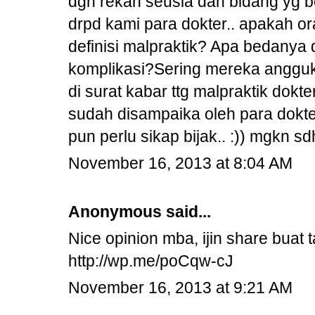
dgn rekan seusia dan bidang yg b
drpd kami para dokter.. apakah or
definisi malpraktik? Apa bedanya
komplikasi?Sering mereka angguk2
di surat kabar ttg malpraktik dok
sudah disampaika oleh para dokte
pun perlu sikap bijak.. :)) mgkn s
November 16, 2013 at 8:04 AM
Anonymous said...
Nice opinion mba, ijin share buat t
http://wp.me/poCqw-cJ
November 16, 2013 at 9:21 AM