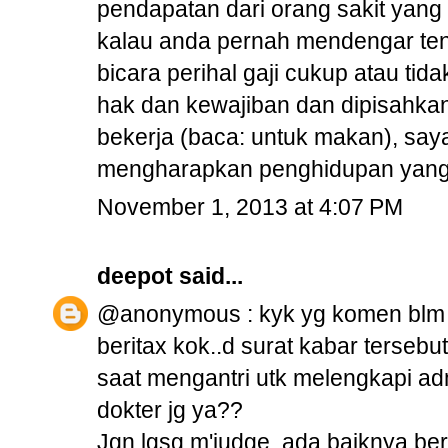
pendapatan dari orang sakit yang be
kalau anda pernah mendengar tent
bicara perihal gaji cukup atau ti
hak dan kewajiban dan dipisahka
bekerja (baca: untuk makan), saya 
mengharapkan penghidupan yang la
November 1, 2013 at 4:07 PM
deepot
said...
@anonymous : kyk yg komen blm ta
beritax kok..d surat kabar tersebu
saat mengantri utk melengkapi admi
dokter jg ya??
Jgn lgsg m'judge,,ada baiknya ber