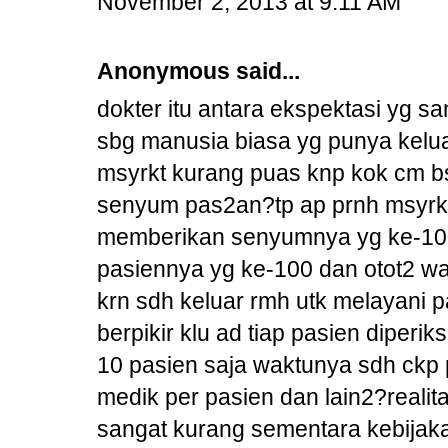
November 2, 2013 at 9:11 AM
Anonymous said...
dokter itu antara ekspektasi yg s
sbg manusia biasa yg punya kelua
msyrkt kurang puas knp kok cm b
senyum pas2an?tp ap prnh msyrkt b
memberikan senyumnya yg ke-100 u
pasiennya yg ke-100 dan otot2 w
krn sdh keluar rmh utk melayani 
berpikir klu ad tiap pasien diperi
10 pasien saja waktunya sdh ckp p
medik per pasien dan lain2?reali
sangat kurang sementara kebijaka