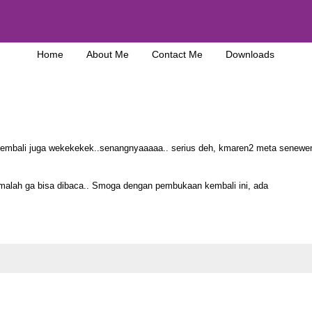
Home
About Me
Contact Me
Downloads
kembali juga wekekekek..senangnyaaaaa.. serius deh, kmaren2 meta senewen
malah ga bisa dibaca.. Smoga dengan pembukaan kembali ini, ada