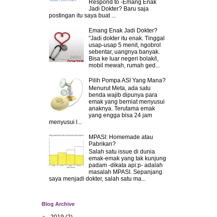
Respond to -Emang Enak
Jadi Dokter? Baru saja
postingan itu saya buat ...
Emang Enak Jadi Dokter?
"Jadi dokter itu enak. Tinggal
usap-usap 5 menit, ngobrol
sebentar, uangnya banyak.
Bisa ke luar negeri bolak/i,
mobil mewah, rumah ged...
Pilih Pompa ASI Yang Mana?
Menurut Meta, ada satu
benda wajib dipunya para
emak yang berniat menyusui
anaknya. Terutama emak
yang engga bisa 24 jam
menyusui l...
MPASI: Homemade atau
Pabrikan?
Salah satu issue di dunia
emak-emak yang tak kunjung
padam -dikata api:p- adalah
masalah MPASI. Sepanjang
saya menjadi dokter, salah satu ma...
Blog Archive
►
2019
(2)