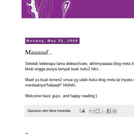
Monday, May 25, 2009
Maaaaaf..
Setelah beberapa lama dideactivate, akhirnyaaaaa blog meta 
bhub engga punya tempat buat nulis2 hiks..
Maaf ya buat temen2 smua yg udah buka blog meta tp tnyata 
manfaatnya*halaaah* hihihihi..
Welcome back guys, and happy reading:)
Diposkan oleh
Meta Hanindita