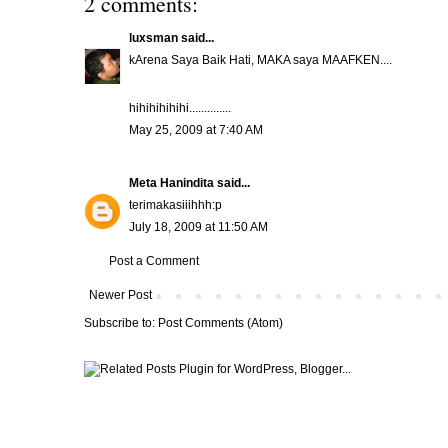
2 comments:
luxsman
said...
kArena Saya Baik Hati, MAKA saya MAAFKEN....
hihihihihihi..............
May 25, 2009 at 7:40 AM
Meta Hanindita
said...
terimakasiiihhh:p
July 18, 2009 at 11:50 AM
Post a Comment
Newer Post
Subscribe to:
Post Comments (Atom)