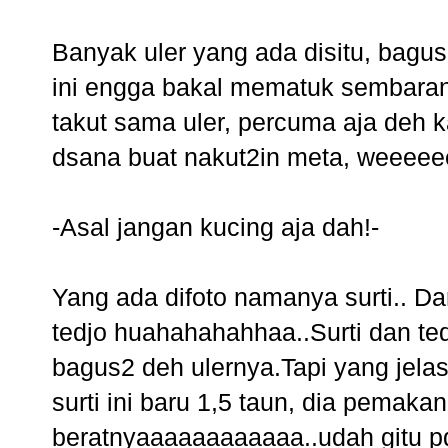
Banyak uler yang ada disitu, bagus
ini engga bakal mematuk sembara
takut sama uler, percuma aja deh
dsana buat nakut2in meta, weeee
-Asal jangan kucing aja dah!-
Yang ada difoto namanya surti.. D
tedjo huahahahahhaa..Surti dan te
bagus2 deh ulernya.Tapi yang jelas,
surti ini baru 1,5 taun, dia pemaka
beratnyaaaaaaaaaaaa..udah gitu 