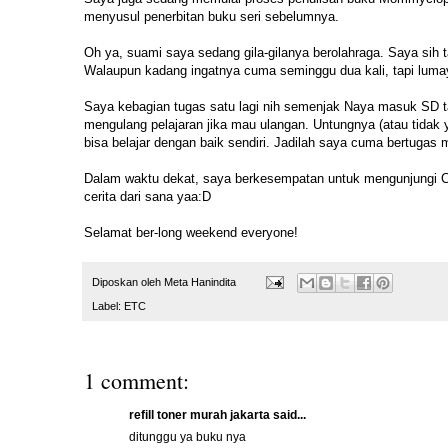
menyusul penerbitan buku seri sebelumnya.
Oh ya, suami saya sedang gila-gilanya berolahraga. Saya sih tak
Walaupun kadang ingatnya cuma seminggu dua kali, tapi luma
Saya kebagian tugas satu lagi nih semenjak Naya masuk SD t
mengulang pelajaran jika mau ulangan. Untungnya (atau tidak 
bisa belajar dengan baik sendiri. Jadilah saya cuma bertugas 
Dalam waktu dekat, saya berkesempatan untuk mengunjungi Cze
cerita dari sana yaa:D
Selamat ber-long weekend everyone!
Diposkan oleh
Meta Hanindita
Label:
ETC
1 comment:
refill toner murah jakarta
said...
ditunggu ya buku nya