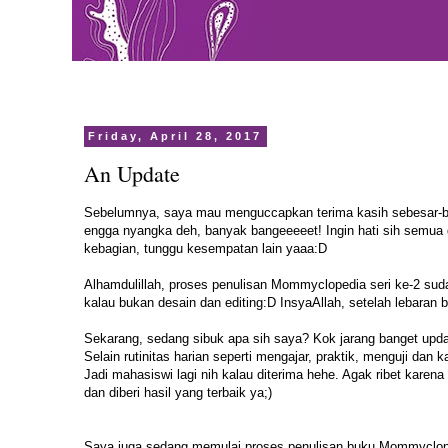
Friday, April 28, 2017
An Update
Sebelumnya, saya mau menguccapkan terima kasih sebesar-
engga nyangka deh, banyak bangeeeeet! Ingin hati sih semua d
kebagian, tunggu kesempatan lain yaaa:D
Alhamdulillah, proses penulisan Mommyclopedia seri ke-2 su
kalau bukan desain dan editing:D InsyaAllah, setelah lebaran
Sekarang, sedang sibuk apa sih saya? Kok jarang banget upda
Selain rutinitas harian seperti mengajar, praktik, menguji da
Jadi mahasiswi lagi nih kalau diterima hehe. Agak ribet kare
dan diberi hasil yang terbaik ya;)
Saya juga sedang memulai proses penulisan buku Mommyclopedi