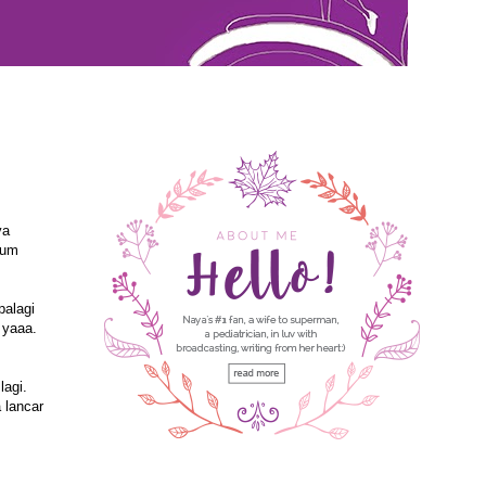
ya
lum
palagi
 yaaa.
lagi.
 lancar