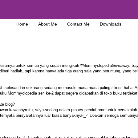
Home
About Me
Contact Me
Downloads
besarnya untuk semua yang sudah mengikuti #MommyclopediaGiveaway. Sa
iberi hadiah, tapi karena hanya ada tiga orang saja yang beruntung, yang be
dah selesai dan sekarang sedang memasuki masa-masa paling stress haha. A
 buku Mommyclopedia seri ke-2 dapat segera didapatkan di toko buku terdekat
te blog?
n kawan-kawannya itu, saya sedang dalam proses pendaftaran untuk bersekolah 
na ternyata persyaratannya luar biasa banyaknya-_-" Doakan semoga semuanya
a seri ke-3. Targetnya sih tak muluk-muluk, semoga akhir tahun ini bisa