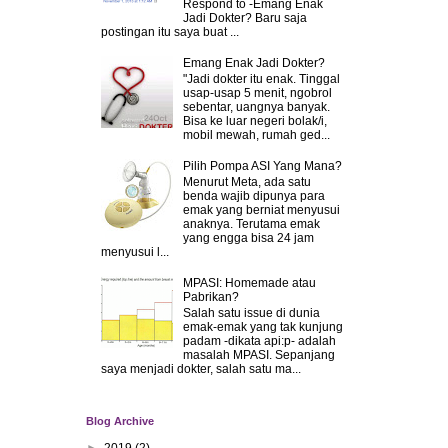
Respond to -Emang Enak
Jadi Dokter? Baru saja
postingan itu saya buat ...
Emang Enak Jadi Dokter?
"Jadi dokter itu enak. Tinggal
usap-usap 5 menit, ngobrol
sebentar, uangnya banyak.
Bisa ke luar negeri bolak/i,
mobil mewah, rumah ged...
Pilih Pompa ASI Yang Mana?
Menurut Meta, ada satu
benda wajib dipunya para
emak yang berniat menyusui
anaknya. Terutama emak
yang engga bisa 24 jam
menyusui l...
MPASI: Homemade atau
Pabrikan?
Salah satu issue di dunia
emak-emak yang tak kunjung
padam -dikata api:p- adalah
masalah MPASI. Sepanjang
saya menjadi dokter, salah satu ma...
Blog Archive
►
2019
(2)