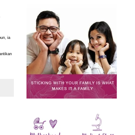
.
un, ia
antikan