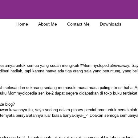
Home
About Me
Contact Me
Downloads
besarnya untuk semua yang sudah mengikuti #MommyclopediaGiveaway. Sa
iberi hadiah, tapi karena hanya ada tiga orang saja yang beruntung, yang be
dah selesai dan sekarang sedang memasuki masa-masa paling stress haha. A
 buku Mommyclopedia seri ke-2 dapat segera didapatkan di toko buku terdekat
te blog?
n kawan-kawannya itu, saya sedang dalam proses pendaftaran untuk bersekolah 
na ternyata persyaratannya luar biasa banyaknya-_-" Doakan semoga semuanya
a seri ke-3. Targetnya sih tak muluk-muluk, semoga akhir tahun ini bisa