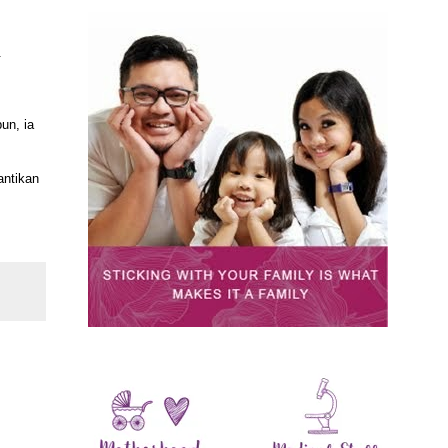
.
un, ia
antikan