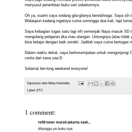
menyusul penerbitan buku seri sebelumnya.
Oh ya, suami saya sedang gila-gilanya berolahraga. Saya sih tak
Walaupun kadang ingatnya cuma seminggu dua kali, tapi luma
Saya kebagian tugas satu lagi nih semenjak Naya masuk SD t
mengulang pelajaran jika mau ulangan. Untungnya (atau tidak 
bisa belajar dengan baik sendiri. Jadilah saya cuma bertugas 
Dalam waktu dekat, saya berkesempatan untuk mengunjungi Cze
cerita dari sana yaa:D
Selamat ber-long weekend everyone!
Diposkan oleh
Meta Hanindita
Label:
ETC
1 comment:
refill toner murah jakarta
said...
ditunggu ya buku nya