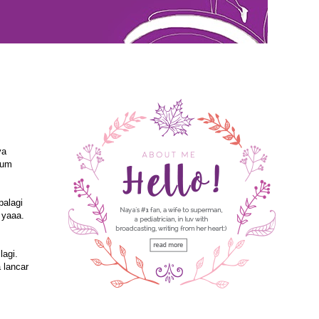
ya
lum
palagi
 yaaa.
lagi.
 lancar