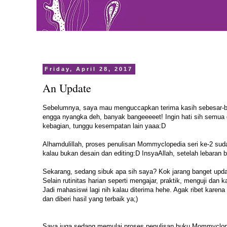
Friday, April 28, 2017
An Update
Sebelumnya, saya mau menguccapkan terima kasih sebesar-
engga nyangka deh, banyak bangeeeeet! Ingin hati sih semua d
kebagian, tunggu kesempatan lain yaaa:D
Alhamdulillah, proses penulisan Mommyclopedia seri ke-2 su
kalau bukan desain dan editing:D InsyaAllah, setelah lebaran
Sekarang, sedang sibuk apa sih saya? Kok jarang banget upda
Selain rutinitas harian seperti mengajar, praktik, menguji da
Jadi mahasiswi lagi nih kalau diterima hehe. Agak ribet kare
dan diberi hasil yang terbaik ya;)
Saya juga sedang memulai proses penulisan buku Mommyclopedi