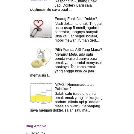
Respond to -Emang Enak
Jadi Dokter? Baru saja
postingan itu saya buat ...
Emang Enak Jadi Dokter?
"Jadi dokter itu enak. Tinggal
usap-usap 5 menit, ngobrol
sebentar, uangnya banyak.
Bisa ke luar negeri bolak/i,
mobil mewah, rumah ged...
Pilih Pompa ASI Yang Mana?
Menurut Meta, ada satu
benda wajib dipunya para
emak yang berniat menyusui
anaknya. Terutama emak
yang engga bisa 24 jam
menyusui l...
MPASI: Homemade atau
Pabrikan?
Salah satu issue di dunia
emak-emak yang tak kunjung
padam -dikata api:p- adalah
masalah MPASI. Sepanjang
saya menjadi dokter, salah satu ma...
Blog Archive
►
2019
(2)