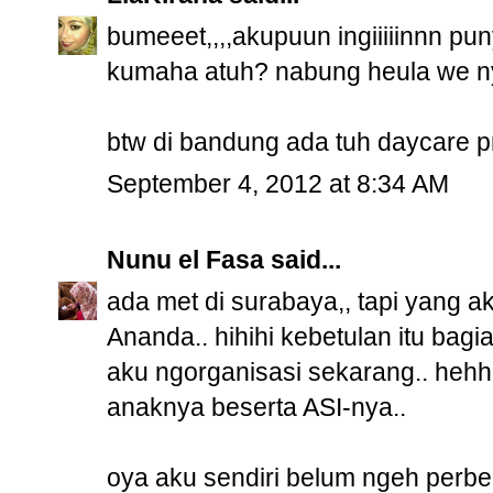
bumeeet,,,,akupuun ingiiiiinnn pu
kumaha atuh? nabung heula we n
btw di bandung ada tuh daycare pro
September 4, 2012 at 8:34 AM
Nunu el Fasa
said...
ada met di surabaya,, tapi yang 
Ananda.. hihihi kebetulan itu ba
aku ngorganisasi sekarang.. hehh
anaknya beserta ASI-nya..
oya aku sendiri belum ngeh perb