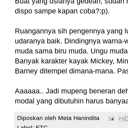
Buat yang usianya gedean, sudah mul
dispo sampe kapan coba?:p).
Ruangannya sih pengennya yang luas
udaranya baik. Dindingnya warna-
muda sama biru muda. Ungu muda 
Banyak karakter kayak Mickey, Minn
Barney ditempel dimana-mana. Pas
Aaaaaa.. Jadi mupeng beneran deh n
modal yang dibutuhin harus bany
Diposkan oleh
Meta Hanindita
Label:
ETC