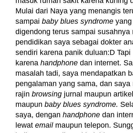
masuk rumah sakit karena kuning de
Mulai dari Naya yang menangis te
sampai
baby blues syndrome
yang 
digendong terus sampai susahnya
pendidikan saya sebagai dokter an
sendiri karena panik duluan:D Tapi
karena
handphone
dan internet. S
masalah tadi, saya mendapatkan b
pengalaman yang sama, dan saya
rajin
browsing
jurnal maupun artikel
maupun
baby blues syndrome.
Sela
saya, dengan
handphone
dan inter
lewat
email
maupun telepon. Sungg