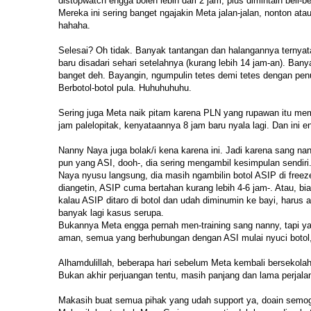
distopwatch engga boleh lebih dari 2 jam, plus dimintain beli-
Mereka ini sering banget ngajakin Meta jalan-jalan, nonton 
hahaha.
Selesai? Oh tidak. Banyak tantangan dan halangannya ternyata
baru disadari sehari setelahnya (kurang lebih 14 jam-an). Ban
banget deh. Bayangin, ngumpulin tetes demi tetes dengan penu
Berbotol-botol pula. Huhuhuhuhu.
Sering juga Meta naik pitam karena PLN yang rupawan itu memu
jam palelopitak, kenyataannya 8 jam baru nyala lagi. Dan ini
Nanny Naya juga bolak/i kena karena ini. Jadi karena sang na
pun yang ASI, dooh-, dia sering mengambil kesimpulan sendir
Naya nyusu langsung, dia masih ngambilin botol ASIP di freezer
diangetin, ASIP cuma bertahan kurang lebih 4-6 jam-. Atau, biar
kalau ASIP ditaro di botol dan udah diminumin ke bayi, harus 
banyak lagi kasus serupa.
Bukannya Meta engga pernah men-training sang nanny, tapi yaa 
aman, semua yang berhubungan dengan ASI mulai nyuci botol, n
Alhamdulillah, beberapa hari sebelum Meta kembali bersekolah, 
Bukan akhir perjuangan tentu, masih panjang dan lama perjalan
Makasih buat semua pihak yang udah support ya, doain semoga