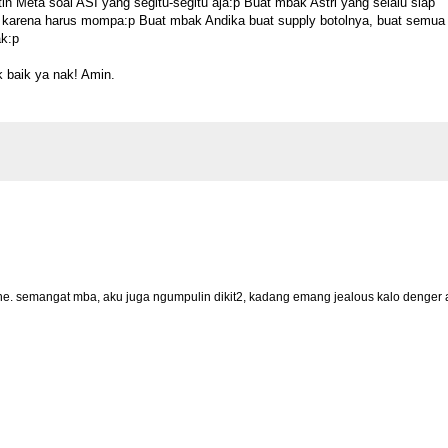
n Meta soal ASI yang segitu-segitu aja:p Buat mbak Astri yang selalu siap
lak karena harus mompa:p Buat mbak Andika buat supply botolnya, buat semua
ak:p
k baik ya nak! Amin.
ehe. semangat mba, aku juga ngumpulin dikit2, kadang emang jealous kalo denger