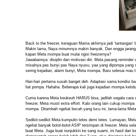
Back to the freezer, keraguan Mama akhirnya jadi ‘tantangan’ 
Makin lama, Naya minumnya makin banyak. Dan engga jarang h
kapan Meta mompa buat mulai ngisi freezernya?
Jawabannya: disiplin dan motivasi diri. Meta pasang reminder
misalnya pas bunyi pas Naya nyusu, yaa yang dipompa yang seb
sering kejadian, alarm bunyi, Meta mompa. Baru selesai mau 
Hari-hari pertama susah banget deh. Adaptasi sama kondisi b
liat pompa. Hahaha. Beberapa kali juga kejadian mompa ketid
Cuma karena Meta keukeuh HARUS bisa, jadilah segala cara dil
freezer, Meta musti extra effort. Kalo orang lain cukup mompa
mompa. Ditambah ngeliat bocah yang lucu ini, lama-lama Meta
Sedikit-sedikit Meta kumpulin tetes demi tetes. Lumayan, Me
ngeliat banyak botol-botol ASIP tersimpan di freezer. Meta sel
buat Meta. Juga buat nunjukkin ke sang suami, ini hasil dari