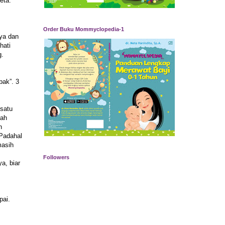
eta.
Order Buku Mommyclopedia-1
nya dan
hati
g.
bak”. 3
 satu
lah
h
 Padahal
masih
Followers
a, biar
pai.