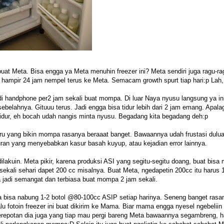
buat Meta. Bisa engga ya Meta menuhin freezer ini? Meta sendiri juga ragu-ra
ampir 24 jam nempel terus ke Meta. Semacam growth spurt tiap hari:p Lah,
 di handphone per2 jam sekali buat mompa. Di luar Naya nyusu langsung ya in
elahnya. Gituuu terus. Jadi engga bisa tidur lebih dari 2 jam emang. Apalag
tidur, eh bocah udah nangis minta nyusu. Begadang kita begadang deh:p
aru yang bikin mompa rasanya beraaat banget. Bawaannya udah frustasi dulua
uran yang menyebabkan kasur basah kuyup, atau kejadian error lainnya.
akuin. Meta pikir, karena produksi ASI yang segitu-segitu doang, buat bisa
 sekali sehari dapet 200 cc misalnya. Buat Meta, ngedapetin 200cc itu harus 
 jadi semangat dan terbiasa buat mompa 2 jam sekali.
ta bisa nabung 1-2 botol @80-100cc ASIP setiap harinya. Seneng banget rasa
alu fotoin freezer ini buat dikirim ke Mama. Biar mama engga nyesel ngebeliin 
 kerepotan dia juga yang tiap mau pergi bareng Meta bawaannya segambreng, h