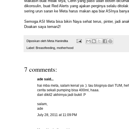
Makasih buat mbak Mya, Cerin yang pasti udah bosen dicurhati
dikonsulin, buat Red Alerts yang ajakan perginya selalu dito
sering urun saran ke Meta harus makan apa biar ASInya bany
Semoga ASI Meta bisa bikin Naya sehat terus, pinter, jadi ana
Doakan saya teman2!
Diposkan oleh
Meta Hanindita
Label:
Breastfeeding
,
motherhood
7 comments:
ade
said...
hai mba meta, salam kenal ya :). tau blognya dari TUM, h
cerita sekali pumping bisa 400ml, haaa.
dari dikit2 akhirnya jadi bukit :P
salam,
ade
July 28, 2011 at 11:09 PM