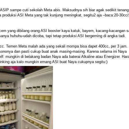
 ASIP sampe cuti sekolah Meta abis. Maksudnya sih biar agak sedikit tenang
a produksi ASI Meta yang tak kunjung meningkat, segitu2 aja –baca:20-30cc/
acem yang dibilang orang ASI booster kaya katuk, bayem, kacang-kacangan 
anya huhuhu-udah dicoba, tapi tetap produksi ASI bergeming di angka tadi.
 cc. Temen Meta malah ada yang sekali mompa bisa dapet 400cc, per 3 jam.
 sononya dan pasti cukup buat anak masing-masing. Karena selama ini Naya
elf: mungkin di belakang badan Naya ada baterai Alkaline atau Energizer. Har
 thinking aja kalo mungkin emang ASI buat Naya cukupnya segitu:)