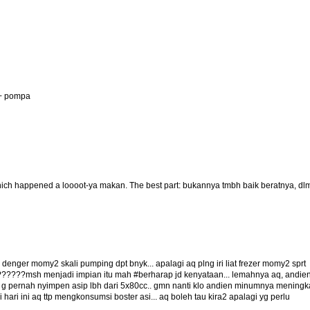
 + pompa
ich happened a loooot-ya makan. The best part: bukannya tmbh baik beratnya, dl
lo denger momy2 skali pumping dpt bnyk... apalagi aq plng iri liat frezer momy2 sprt
a??????msh menjadi impian itu mah #berharap jd kenyataan... lemahnya aq, andie
aq g pernah nyimpen asip lbh dari 5x80cc.. gmn nanti klo andien minumnya meningk
 hari ini aq ttp mengkonsumsi boster asi... aq boleh tau kira2 apalagi yg perlu