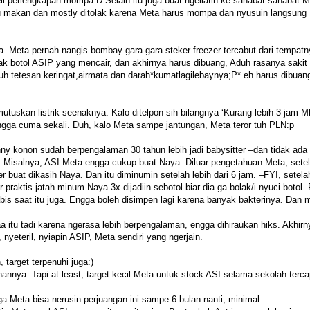
beli perlengkapan mompa:D Selain itu juga buat ngeliatin ke sahabat-sahabat M
atau makan dan mostly ditolak karena Meta harus mompa dan nyusuin langsung
. Meta pernah nangis bombay gara-gara steker freezer tercabut dari tempat
yak botol ASIP yang mencair, dan akhirnya harus dibuang, Aduh rasanya sakit 
h tetesan keringat,airmata dan darah*kumatlagilebaynya;P* eh harus dibuan
tuskan listrik seenaknya. Kalo ditelpon sih bilangnya ‘Kurang lebih 3 jam M
 engga cuma sekali. Duh, kalo Meta sampe jantungan, Meta teror tuh PLN:p
nny konon sudah berpengalaman 30 tahun lebih jadi babysitter –dan tidak ada
i. Misalnya, ASI Meta engga cukup buat Naya. Diluar pengetahuan Meta, sete
 buat dikasih Naya. Dan itu diminumin setelah lebih dari 6 jam. –FYI, setela
 praktis jatah minum Naya 3x dijadiin sebotol biar dia ga bolak/i nyuci botol.
abis saat itu juga. Engga boleh disimpen lagi karena banyak bakterinya. Dan 
itu tadi karena ngerasa lebih berpengalaman, engga dihiraukan hiks. Akhirny
yeteril, nyiapin ASIP, Meta sendiri yang ngerjain.
target terpenuhi juga:)
annya. Tapi at least, target kecil Meta untuk stock ASI selama sekolah terca
 Meta bisa nerusin perjuangan ini sampe 6 bulan nanti, minimal.