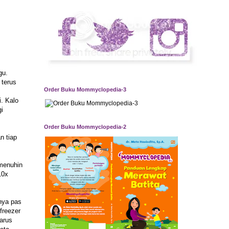
gu.
 terus
Order Buku Mommyclopedia-3
i. Kalo
i
Order Buku Mommyclopedia-2
n tiap
 menuhin
10x
nya pas
freezer
arus