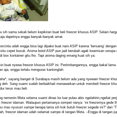
u sih sama sekali belum kepikiran buat beli freezer khusus ASIP. Selain har
 aja dapetnya engga banyak-banyak amat.
ercinta udah engga bisa lagi dipake buat naro ASIP karena ‘bersaing’ dengan
isitu cepet busuk. Aroma botol ASIP pun jadi berubah agak keamisan serupa 
di box kontainer gitu lho. Tapi aroma daging emang kuat sih ya.
sin buat nyewa freezer khusus ASIP ini. Pertimbangannya, engga bakal lama
 aja, engga terlalu menguras kantonglah.
 haha*, sayang banget di Surabaya masih belum ada yang nyewain freezer khu
ng deh. Sang suami sudah berbaikhati menawarkan untuk membeli freezer khu
ur terus mau beli.
nemenin Meta selama suami dinas ke luar pulau abis ngelahirin,ngeliat per
 freezer idaman. Walaupun pertamanya sempet nanya: ‘ini freezernya gede lh
mau nyusuin sampe berapa lama sih kok butuh freezer segede ini?” dan “T
h, freezer idaman udah selamat sampe di tangan Meta. –Engga di tangan jug