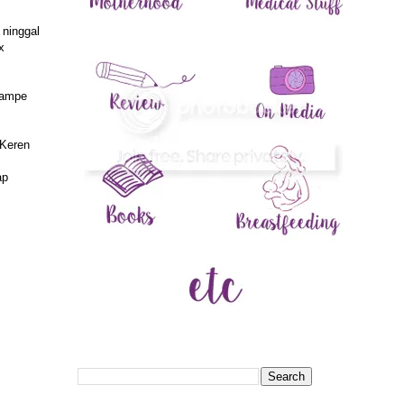
 ninggal
x
sampe
 Keren
ap