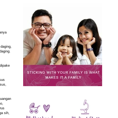
ganya
 daging,
daging.
 dipake
sus
sus,
juangan
o,
rus
a sih,