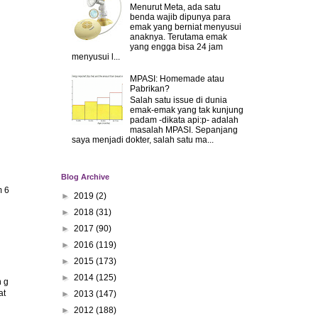
Menurut Meta, ada satu
benda wajib dipunya para
emak yang berniat menyusui
anaknya. Terutama emak
yang engga bisa 24 jam
menyusui l...
MPASI: Homemade atau
Pabrikan?
Salah satu issue di dunia
emak-emak yang tak kunjung
padam -dikata api:p- adalah
masalah MPASI. Sepanjang
saya menjadi dokter, salah satu ma...
Blog Archive
m 6
►
2019
(2)
►
2018
(31)
►
2017
(90)
►
2016
(119)
►
2015
(173)
►
2014
(125)
n g
at
►
2013
(147)
►
2012
(188)