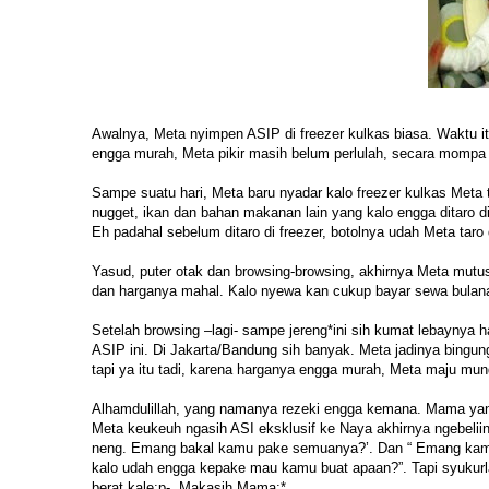
Awalnya, Meta nyimpen ASIP di freezer kulkas biasa. Waktu it
engga murah, Meta pikir masih belum perlulah, secara mompa
Sampe suatu hari, Meta baru nyadar kalo freezer kulkas Meta t
nugget, ikan dan bahan makanan lain yang kalo engga ditaro d
Eh padahal sebelum ditaro di freezer, botolnya udah Meta taro 
Yasud, puter otak dan browsing-browsing, akhirnya Meta mutu
dan harganya mahal. Kalo nyewa kan cukup bayar sewa bulanan
Setelah browsing –lagi- sampe jereng*ini sih kumat lebaynya
ASIP ini. Di Jakarta/Bandung sih banyak. Meta jadinya bingu
tapi ya itu tadi, karena harganya engga murah, Meta maju mund
Alhamdulillah, yang namanya rezeki engga kemana. Mama yang 
Meta keukeuh ngasih ASI eksklusif ke Naya akhirnya ngebeliin
neng. Emang bakal kamu pake semuanya?’. Dan “ Emang kamu 
kalo udah engga kepake mau kamu buat apaan?”. Tapi syukurla
berat kale:p-. Makasih Mama:*