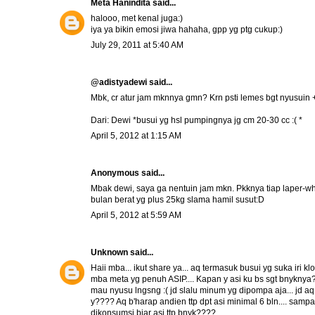
Meta Hanindita
said...
halooo, met kenal juga:)
iya ya bikin emosi jiwa hahaha, gpp yg ptg cukup:)
July 29, 2011 at 5:40 AM
@adistyadewi said...
Mbk, cr atur jam mknnya gmn? Krn psti lemes bgt nyusuin
Dari: Dewi *busui yg hsl pumpingnya jg cm 20-30 cc :( *
April 5, 2012 at 1:15 AM
Anonymous said...
Mbak dewi, saya ga nentuin jam mkn. Pkknya tiap laper-wh
bulan berat yg plus 25kg slama hamil susut:D
April 5, 2012 at 5:59 AM
Unknown
said...
Haii mba... ikut share ya... aq termasuk busui yg suka iri k
mba meta yg penuh ASIP.... Kapan y asi ku bs sgt bnykny
mau nyusu lngsng :( jd slalu minum yg dipompa aja... jd 
y???? Aq b'harap andien ttp dpt asi minimal 6 bln.... sampai
dikonsumsi biar asi ttp bnyk????