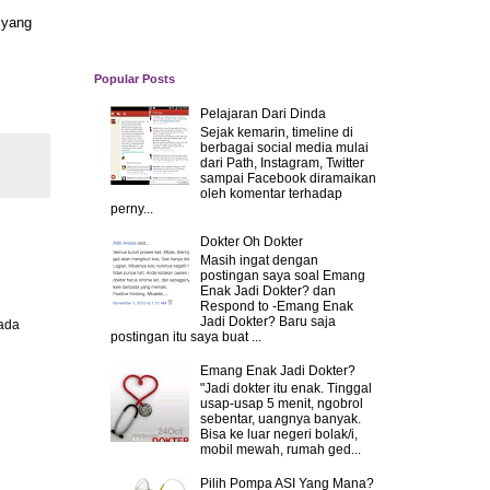
 yang
Popular Posts
Pelajaran Dari Dinda
Sejak kemarin, timeline di
berbagai social media mulai
dari Path, Instagram, Twitter
sampai Facebook diramaikan
oleh komentar terhadap
perny...
Dokter Oh Dokter
Masih ingat dengan
postingan saya soal Emang
Enak Jadi Dokter? dan
Respond to -Emang Enak
Jadi Dokter? Baru saja
 ada
postingan itu saya buat ...
Emang Enak Jadi Dokter?
"Jadi dokter itu enak. Tinggal
usap-usap 5 menit, ngobrol
sebentar, uangnya banyak.
Bisa ke luar negeri bolak/i,
mobil mewah, rumah ged...
Pilih Pompa ASI Yang Mana?