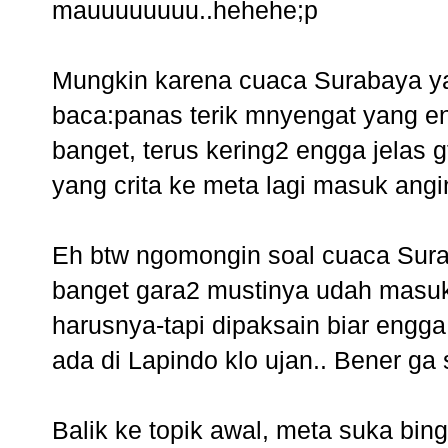
mauuuuuuuu..hehehe;p
Mungkin karena cuaca Surabaya yan
baca:panas terik mnyengat yang en
banget, terus kering2 engga jelas g
yang crita ke meta lagi masuk angi
Eh btw ngomongin soal cuaca Sura
banget gara2 mustinya udah masu
harusnya-tapi dipaksain biar engg
ada di Lapindo klo ujan.. Bener ga s
Balik ke topik awal, meta suka bi