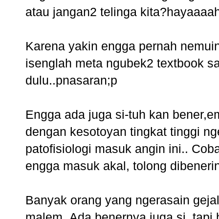
atau jangan2 telinga kita?hayaaaa
Karena yakin engga pernah nemuin
isenglah meta ngubek2 textbook sa
dulu..pnasaran;p
Engga ada juga si-tuh kan bener,e
dengan kesotoyan tingkat tinggi
patofisiologi masuk angin ini.. Cob
engga masuk akal, tolong dibeneri
Banyak orang yang ngerasain gejal
malem..Ada benernya juga si, tapi