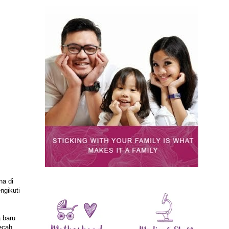
na di
ngikuti
 baru
ecah