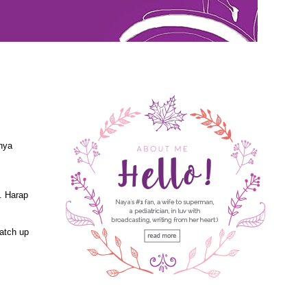
rnya
. Harap
atch up