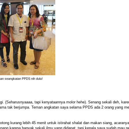
an seangkatan PPDS nih dulu!
agi. (Seharusnyaaaa, tapi kenyataannya molor hehe). Senang sekali deh, kare
ama tak berjumpa. Teman angkatan saya selama PPDS ada 2 orang yang me
tong kurang lebih 45 menit untuk istirahat shalat dan makan siang, acaranya
nang karena banyak sekali ilmu yang didapat, tapi kepala saya sudah mau p