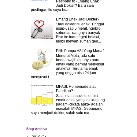
Respond to -Emang Enak
Jadi Dokter? Baru saja
postingan itu saya buat ...
Emang Enak Jadi Dokter?
"Jadi dokter itu enak. Tinggal
usap-usap 5 menit, ngobrol
sebentar, uangnya banyak.
Bisa ke luar negeri bolak/i,
mobil mewah, rumah ged...
Pilih Pompa ASI Yang Mana?
Menurut Meta, ada satu
benda wajib dipunya para
emak yang berniat menyusui
anaknya. Terutama emak
yang engga bisa 24 jam
menyusui l...
MPASI: Homemade atau
Pabrikan?
Salah satu issue di dunia
emak-emak yang tak kunjung
padam -dikata api:p- adalah
masalah MPASI. Sepanjang
saya menjadi dokter, salah satu ma...
Blog Archive
►
2019
(2)