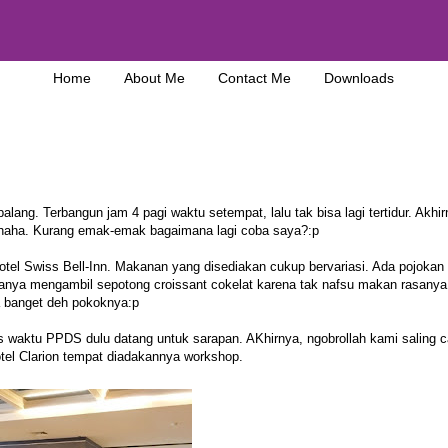
Home
About Me
Contact Me
Downloads
alang. Terbangun jam 4 pagi waktu setempat, lalu tak bisa lagi tertidur. Akhi
 hahaha. Kurang emak-emak bagaimana lagi coba saya?:p
hotel Swiss Bell-Inn. Makanan yang disediakan cukup bervariasi. Ada pojokan
hanya mengambil sepotong croissant cokelat karena tak nafsu makan rasanya
 banget deh pokoknya:p
as waktu PPDS dulu datang untuk sarapan. AKhirnya, ngobrollah kami saling c
tel Clarion tempat diadakannya workshop.