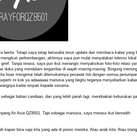
ara berita. Tetapi saya tetap berusaha terus update dari membaca kabar yang 
 mengikuti perkembangan, akhirnya saya pun mulai menyalakan televisi lokal
uch grief. Tanpa terasa, saya pun ikut menangis menyaksikan foto-foto relasi ya
elas duka yang mendalam tergambar di wajah masing-masing. Bingung menun
 berita hoax mengenai telah ditemukannya pesawat tsb dengan semua penumpa
 seperti ini kok ya adaaaaaa manusia yang begitu teganya menyebarkan kabar
kurangnya kadar empati kepada sesama.
sebagai bahan candaan, dan yang lebih parah lagi, mendoakan keburukan pa
ang Air Asia QZ8501. Tapi sebagai manusia, saya merasa ikut bersedih
h kapan bisa saja kita yang ada di posisi mereka. Atau anak kita. Atau oran