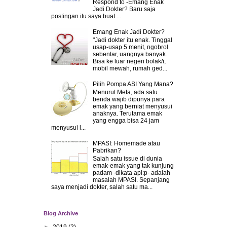
Respond to -Emang Enak
Jadi Dokter? Baru saja
postingan itu saya buat ...
Emang Enak Jadi Dokter?
"Jadi dokter itu enak. Tinggal
usap-usap 5 menit, ngobrol
sebentar, uangnya banyak.
Bisa ke luar negeri bolak/i,
mobil mewah, rumah ged...
Pilih Pompa ASI Yang Mana?
Menurut Meta, ada satu
benda wajib dipunya para
emak yang berniat menyusui
anaknya. Terutama emak
yang engga bisa 24 jam
menyusui l...
MPASI: Homemade atau
Pabrikan?
Salah satu issue di dunia
emak-emak yang tak kunjung
padam -dikata api:p- adalah
masalah MPASI. Sepanjang
saya menjadi dokter, salah satu ma...
Blog Archive
►
2019
(2)