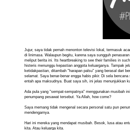
Jujur, saya tidak pernah menonton televisi lokal, termasuk ac
di linimasa. Walaupun begitu, karena saya sungguh penasaran
meliput berita ini. Its heartbreaking to see their families in s
histeris menunggu kepastian anggota keluarganya. Tampak j
ketidakpastian, ditambah "harapan palsu" yang berasal dari
selamat. Saya benar-benar engga habis pikir. Di sela bencana
entah apa maksudnya. Buat saya sih, ini jelas menunjukkan 
Ada pula yang "sempat-sempatnya" menggunakan musibah ini 
penumpang pesawat tersebut. Ya Allah, how come?
Saya memang tidak mengenal secara personal satu pun penump
mendengarnya.
Hari ini mereka yang mendapat musibah. Besok, lusa atau enta
kita. Atau keluarga kita.