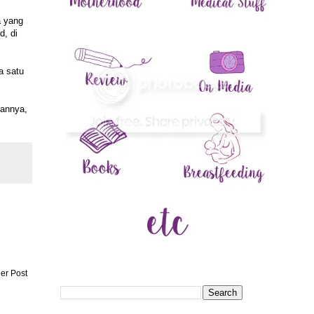
a yang
d, di
a satu
hannya,
er Post