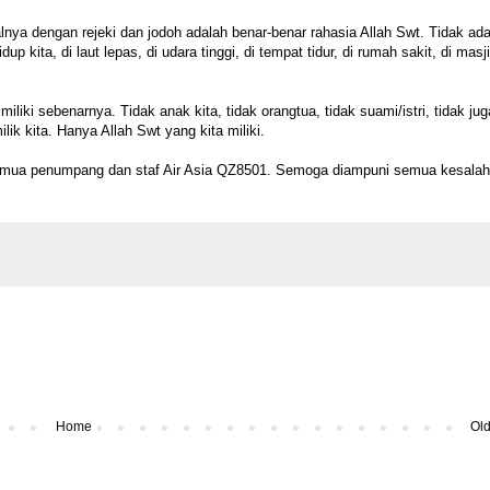
ya dengan rejeki dan jodoh adalah benar-benar rahasia Allah Swt. Tidak ad
 kita, di laut lepas, di udara tinggi, di tempat tidur, di rumah sakit, di masji
iki sebenarnya. Tidak anak kita, tidak orangtua, tidak suami/istri, tidak jug
ik kita. Hanya Allah Swt yang kita miliki.
emua penumpang dan staf Air Asia QZ8501. Semoga diampuni semua kesala
Home
Old