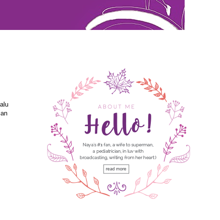
alu
ian