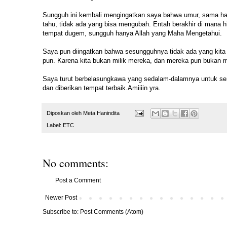
Sungguh ini kembali mengingatkan saya bahwa umur, sama haln
tahu, tidak ada yang bisa mengubah. Entah berakhir di mana hidup
tempat dugem, sungguh hanya Allah yang Maha Mengetahui.
Saya pun diingatkan bahwa sesungguhnya tidak ada yang kita mil
pun. Karena kita bukan milik mereka, dan mereka pun bukan mil
Saya turut berbelasungkawa yang sedalam-dalamnya untuk s
dan diberikan tempat terbaik.Amiiiin yra.
Diposkan oleh
Meta Hanindita
Label:
ETC
No comments:
Post a Comment
Newer Post
Subscribe to:
Post Comments (Atom)