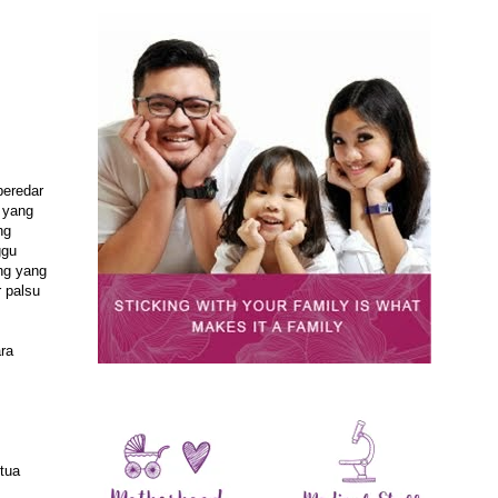
beredar
 yang
ng
ggu
ng yang
 palsu
ra
gtua