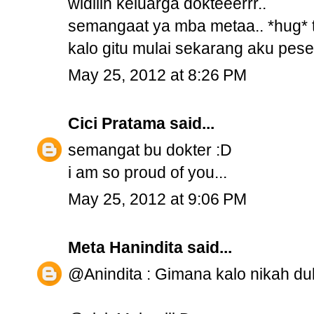
widiiih keluarga dokteeerrr..
semangaat ya mba metaa.. *hug* t
kalo gitu mulai sekarang aku pesen
May 25, 2012 at 8:26 PM
Cici Pratama
said...
semangat bu dokter :D
i am so proud of you...
May 25, 2012 at 9:06 PM
Meta Hanindita
said...
@Anindita : Gimana kalo nikah du