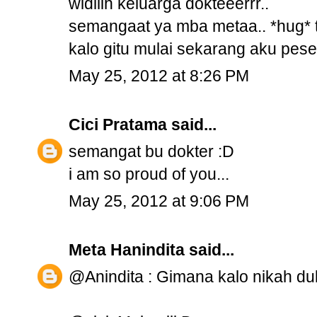
widiiih keluarga dokteeerrr..
semangaat ya mba metaa.. *hug* t
kalo gitu mulai sekarang aku pesen
May 25, 2012 at 8:26 PM
Cici Pratama
said...
semangat bu dokter :D
i am so proud of you...
May 25, 2012 at 9:06 PM
Meta Hanindita
said...
@Anindita : Gimana kalo nikah du