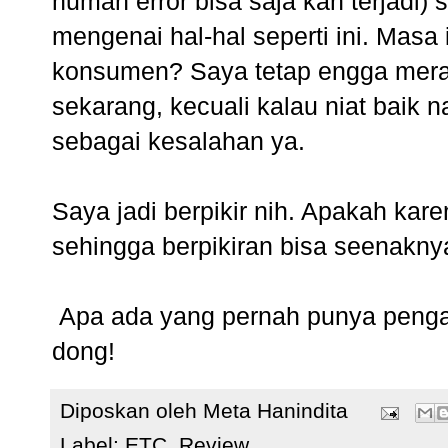
human error bisa saja kan terjadi)
mengenai hal-hal seperti ini. Mas
konsumen? Saya tetap engga mera
sekarang, kecuali kalau niat baik n
sebagai kesalahan ya.
Saya jadi berpikir nih. Apakah ka
sehingga berpikiran bisa seenak
Apa ada yang pernah punya peng
dong!
Diposkan oleh
Meta Hanindita
Label:
ETC
,
Review