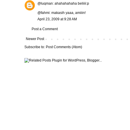
@luqman: ahahahahaha beliiii:p
@fahmi: makasih yaaa, amiiin!
April 23, 2009 at 9:28 AM
Post a Comment
Newer Post
Subscribe to:
Post Comments (Atom)