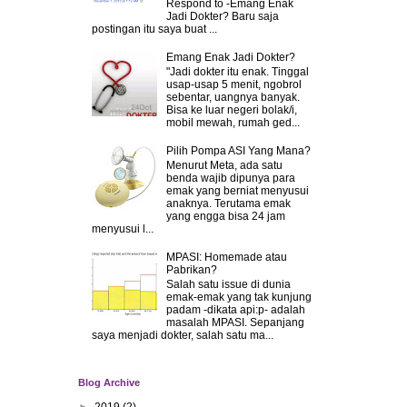
Respond to -Emang Enak
Jadi Dokter? Baru saja
postingan itu saya buat ...
Emang Enak Jadi Dokter?
"Jadi dokter itu enak. Tinggal
usap-usap 5 menit, ngobrol
sebentar, uangnya banyak.
Bisa ke luar negeri bolak/i,
mobil mewah, rumah ged...
Pilih Pompa ASI Yang Mana?
Menurut Meta, ada satu
benda wajib dipunya para
emak yang berniat menyusui
anaknya. Terutama emak
yang engga bisa 24 jam
menyusui l...
MPASI: Homemade atau
Pabrikan?
Salah satu issue di dunia
emak-emak yang tak kunjung
padam -dikata api:p- adalah
masalah MPASI. Sepanjang
saya menjadi dokter, salah satu ma...
Blog Archive
►
2019
(2)