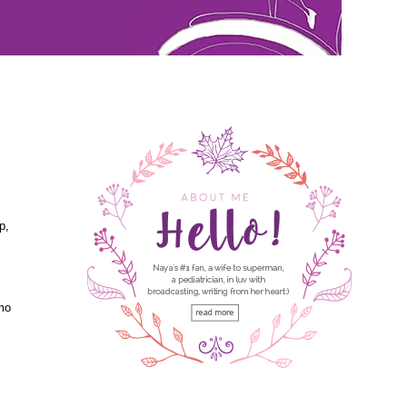
p,
mo