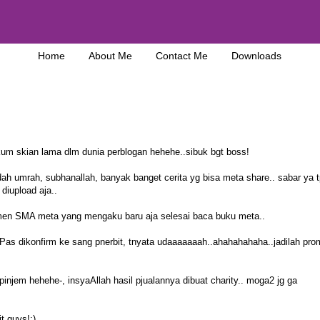
Home
About Me
Contact Me
Downloads
m skian lama dlm dunia perblogan hehehe..sibuk bgt boss!
ah umrah, subhanallah, banyak banget cerita yg bisa meta share.. sabar ya t
diupload aja..
emen SMA meta yang mengaku baru aja selesai baca buku meta..
Pas dikonfirm ke sang pnerbit, tnyata udaaaaaaah..ahahahahaha..jadilah pro
njem hehehe-, insyaAllah hasil pjualannya dibuat charity.. moga2 jg ga
t,guys!:)