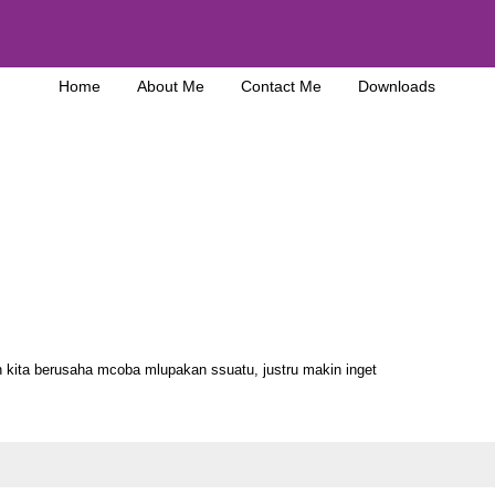
Home
About Me
Contact Me
Downloads
n kita berusaha mcoba mlupakan ssuatu, justru makin inget