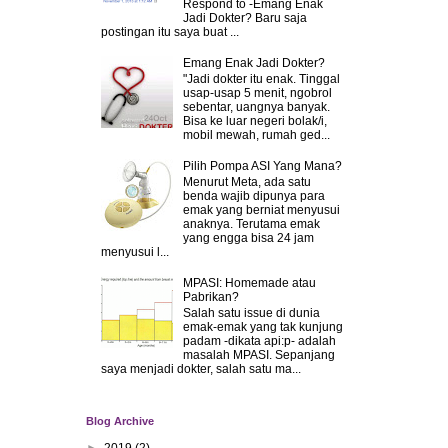
Respond to -Emang Enak
Jadi Dokter? Baru saja
postingan itu saya buat ...
Emang Enak Jadi Dokter?
"Jadi dokter itu enak. Tinggal
usap-usap 5 menit, ngobrol
sebentar, uangnya banyak.
Bisa ke luar negeri bolak/i,
mobil mewah, rumah ged...
Pilih Pompa ASI Yang Mana?
Menurut Meta, ada satu
benda wajib dipunya para
emak yang berniat menyusui
anaknya. Terutama emak
yang engga bisa 24 jam
menyusui l...
MPASI: Homemade atau
Pabrikan?
Salah satu issue di dunia
emak-emak yang tak kunjung
padam -dikata api:p- adalah
masalah MPASI. Sepanjang
saya menjadi dokter, salah satu ma...
Blog Archive
►
2019
(2)