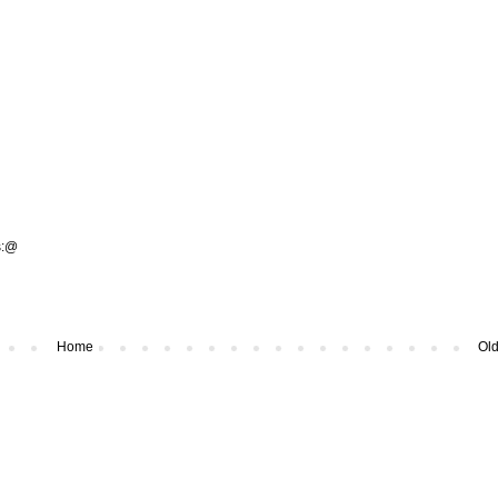
us:@
Home
Old