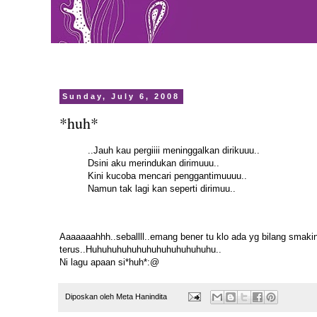
Sunday, July 6, 2008
*huh*
..Jauh kau pergiiii meninggalkan dirikuuu..
Dsini aku merindukan dirimuuu..
Kini kucoba mencari penggantimuuuu..
Namun tak lagi kan seperti dirimuu..
Aaaaaaahhh..seballll..emang bener tu klo ada yg bilang smaki
terus..Huhuhuhuhuhuhuhuhuhuhuhuhu..
Ni lagu apaan si*huh*:@
Diposkan oleh
Meta Hanindita