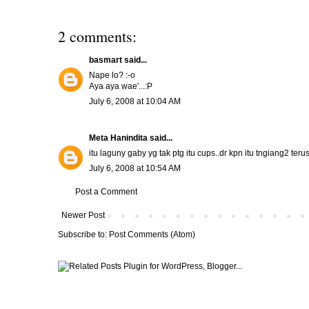
2 comments:
basmart
said...
Nape lo? :-o
Aya aya wae'...:P
July 6, 2008 at 10:04 AM
Meta Hanindita
said...
itu laguny gaby yg tak ptg itu cups..dr kpn itu tngiang2 ter
July 6, 2008 at 10:54 AM
Post a Comment
Newer Post
Subscribe to:
Post Comments (Atom)