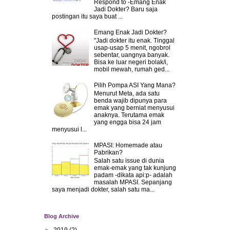
Respond to -Emang Enak
Jadi Dokter? Baru saja
postingan itu saya buat ...
Emang Enak Jadi Dokter?
"Jadi dokter itu enak. Tinggal
usap-usap 5 menit, ngobrol
sebentar, uangnya banyak.
Bisa ke luar negeri bolak/i,
mobil mewah, rumah ged...
Pilih Pompa ASI Yang Mana?
Menurut Meta, ada satu
benda wajib dipunya para
emak yang berniat menyusui
anaknya. Terutama emak
yang engga bisa 24 jam
menyusui l...
MPASI: Homemade atau
Pabrikan?
Salah satu issue di dunia
emak-emak yang tak kunjung
padam -dikata api:p- adalah
masalah MPASI. Sepanjang
saya menjadi dokter, salah satu ma...
Blog Archive
►
2019
(2)