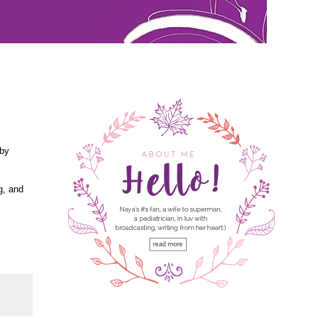
 by
g, and