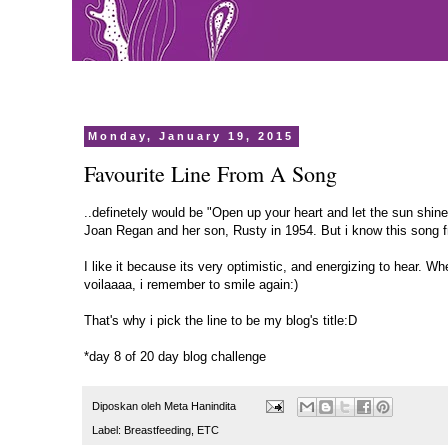
Monday, January 19, 2015
Favourite Line From A Song
..definetely would be "Open up your heart and let the sun shine i
Joan Regan and her son, Rusty in 1954. But i know this song f
I like it because its very optimistic, and energizing to hear. W
voilaaaa, i remember to smile again:)
That's why i pick the line to be my blog's title:D
*day 8 of 20 day blog challenge
Diposkan oleh
Meta Hanindita
Label:
Breastfeeding
,
ETC