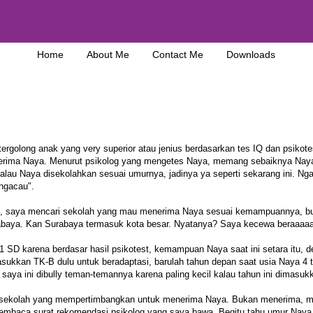
Home
About Me
Contact Me
Downloads
ergolong anak yang very superior atau jenius berdasarkan tes IQ dan psikote
nerima Naya. Menurut psikolog yang mengetes Naya, memang sebaiknya Nay
lau Naya disekolahkan sesuai umurnya, jadinya ya seperti sekarang ini. N
ngacau".
g, saya mencari sekolah yang mau menerima Naya sesuai kemampuannya, b
Surabaya. Kan Surabaya termasuk kota besar. Nyatanya? Saya kecewa beraaaaa
 SD karena berdasar hasil psikotest, kemampuan Naya saat ini setara itu, d
ukkan TK-B dulu untuk beradaptasi, barulah tahun depan saat usia Naya 4 
aya ini dibully teman-temannya karena paling kecil kalau tahun ini dimasuk
atu sekolah yang mempertimbangkan untuk menerima Naya. Bukan menerima, 
embaca surat rekomendasi psikolog yang saya bawa. Begitu tahu umur Naya