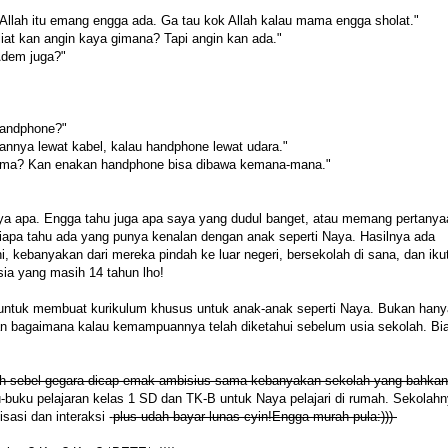
 Allah itu emang engga ada. Ga tau kok Allah kalau mama engga sholat."
iat kan angin kaya gimana? Tapi angin kan ada."
Adem juga?"
handphone?"
annya lewat kabel, kalau handphone lewat udara."
e ma? Kan enakan handphone bisa dibawa kemana-mana."
a apa. Engga tahu juga apa saya yang dudul banget, atau memang pertany
siapa tahu ada yang punya kenalan dengan anak seperti Naya. Hasilnya ada
ini, kebanyakan dari mereka pindah ke luar negeri, bersekolah di sana, dan iku
ia yang masih 14 tahun lho!
 untuk membuat kurikulum khusus untuk anak-anak seperti Naya. Bukan hany
rkan bagaimana kalau kemampuannya telah diketahui sebelum usia sekolah. Bi
h sebel gegara dicap emak ambisius sama kebanyakan sekolah yang bahka
buku pelajaran kelas 1 SD dan TK-B untuk Naya pelajari di rumah. Sekolah
sasi dan interaksi -
plus udah bayar lunas cyin!Engga murah pula:)))-