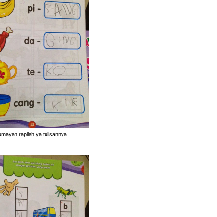
umayan rapilah ya tulisannya