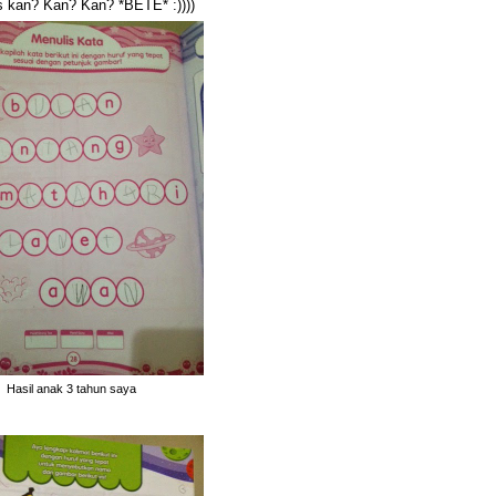
s kan? Kan? Kan? *BETE* :))))
Hasil anak 3 tahun saya