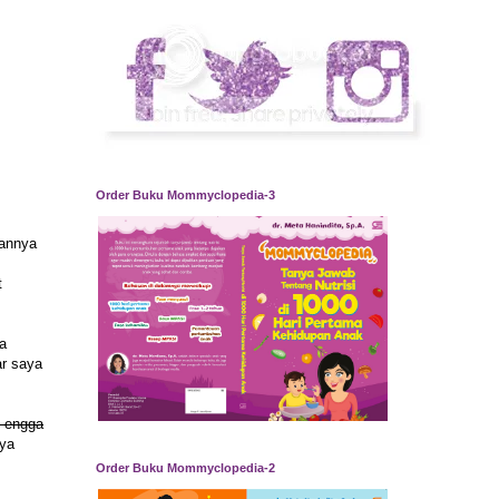
Order Buku Mommyclopedia-3
aannya
t
a
ar saya
n engga
nya
Order Buku Mommyclopedia-2