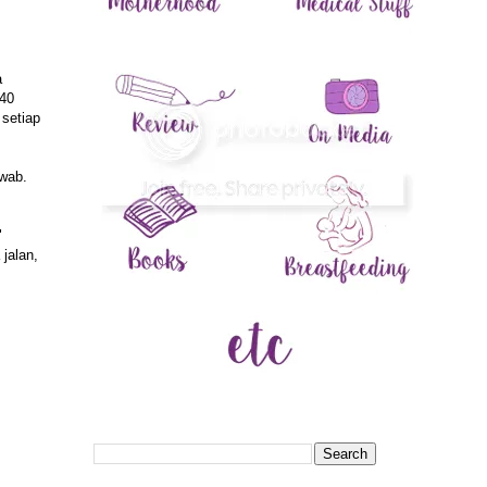
a
-40
 setiap
awab.
"
jalan,