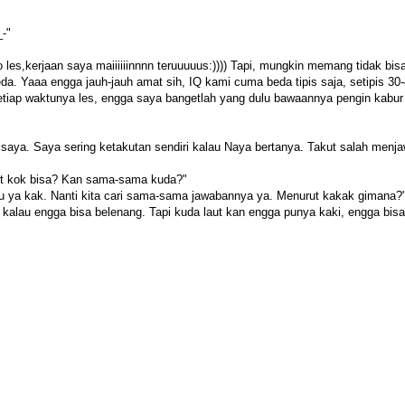
_-"
les,kerjaan saya maiiiiiinnnn teruuuuus:)))) Tapi, mungkin memang tidak bis
 Yaaa engga jauh-jauh amat sih, IQ kami cuma beda tipis saja, setipis 30
setiap waktunya les, engga saya bangetlah yang dulu bawaannya pengin kabur
 saya. Saya sering ketakutan sendiri kalau Naya bertanya. Takut salah menj
ut kok bisa? Kan sama-sama kuda?"
tau ya kak. Nanti kita cari sama-sama jawabannya ya. Menurut kakak gimana?
a kalau engga bisa belenang. Tapi kuda laut kan engga punya kaki, engga bisa 