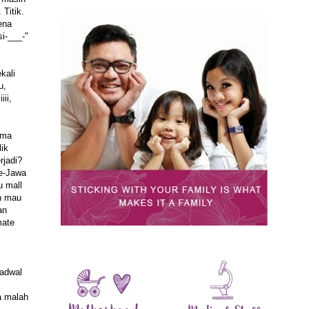
Titik.
ena
si-___-"
kali
u,
ii,
ima
lik
rjadi?
se-Jawa
u mall
n mau
an
mate
Jadwal
a malah