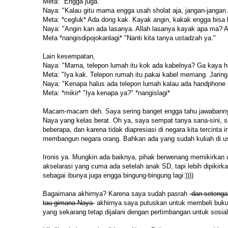
Meta: "Engga juga."
Naya: "Kalau gitu mama engga usah sholat aja, jangan-jangan
Meta: *cegluk* Ada dong kak. Kayak angin, kakak engga bisa l
Naya: "Angin kan ada lasanya. Allah lasanya kayak apa ma? 
Meta *nangisdipojokanlagi* "Nanti kita tanya ustadzah ya."
Lain kesempatan,
Naya: "Mama, telepon lumah itu kok ada kabelnya? Ga kaya 
Meta: "Iya kak. Telepon rumah itu pakai kabel memang. Jaring
Naya: "Kenapa halus ada telepon lumah kalau ada handphon
Meta: *mikir* "Iya kenapa ya?" *nangislagi*
Macam-macam deh. Saya sering banget engga tahu jawabanny
Naya yang kelas berat. Oh ya, saya sempat tanya sana-sini, 
beberapa, dan karena tidak diapresiasi di negara kita tercinta 
membangun negara orang. Bahkan ada yang sudah kuliah di us
Ironis ya. Mungkin ada baiknya, pihak berwenang memikirkan
akselarasi yang cuma ada setelah anak SD, tapi lebih dipiki
sebagai ibunya juga engga bingung-bingung lagi:))))
Bagaimana akhirnya? Karena saya sudah pasrah -
dan setenga
tau gimana Naya-
akhirnya saya putuskan untuk membeli buku-
yang sekarang tetap dijalani dengan pertimbangan untuk sosiali