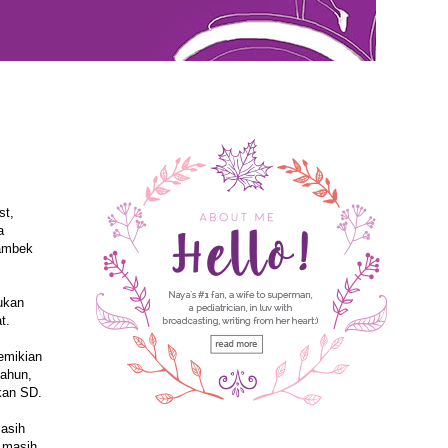
st,
a
gambek
ukan
t.
emikian
tahun,
kan SD.
masih
 masih