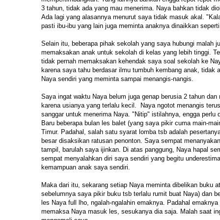
3 tahun, tidak ada yang mau menerima. Naya bahkan tidak dio
Ada lagi yang alasannya menurut saya tidak masuk akal. "Kalau
pasti ibu-ibu yang lain juga meminta anaknya dinaikkan seperti 
Selain itu, beberapa pihak sekolah yang saya hubungi malah j
memaksakan anak untuk sekolah di kelas yang lebih tinggi. T
tidak pernah memaksakan kehendak saya soal sekolah ke Naya
karena saya tahu berdasar ilmu tumbuh kembang anak, tidak ad
Naya sendiri yang meminta sampai menangis-nangis.
Saya ingat waktu Naya belum juga genap berusia 2 tahun dan n
karena usianya yang terlalu kecil. Naya ngotot menangis teru
sanggar untuk menerima Naya. "Nitip" istilahnya, engga perlu d
Baru beberapa bulan les balet (yang saya pikir cuma main-main
Timur. Padahal, salah satu syarat lomba tsb adalah pesertanya 
besar disaksikan ratusan penonton. Saya sempat menanyakan
tampil, barulah saya ijinkan. Di atas panggung, Naya hapal se
sempat menyalahkan diri saya sendiri yang begitu underestim
kemampuan anak saya sendiri.
Maka dari itu, sekarang setiap Naya meminta dibelikan buku 
sebelumnya saya pikir buku tsb terlalu rumit buat Naya) dan
les Naya full lho, ngalah-ngalahin emaknya. Padahal emaknya 
memaksa Naya masuk les, sesukanya dia saja. Malah saat ing