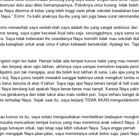
bservasi dulu atau dites kemampuannya. Pokoknya umur kurang, tidak boleh. 
 Naya diterima di kelas yang lebih tinggi nanti pihak sekolah kewalahan kar
Naya." Errrrrr. Ya kaliii anaknya ibu-ibu yang lain juga bawa surat rekomenda
ustru menasihati saya seolah-olah saya adalah ibu yang sangat ambisius dan
erus terang, saya super kecewa! Asal tahu saja, sesungguhnya, saya sama se
. Saya tidak keberatan lho seandainya Naya memilih tidak mau sekolah dul
a kewajiban untuk anak umur 4 tahun kebawah bersekolah. Apalagi les. Tapiii
gotot ingin les balet. Hampir tidak ada tempat kursus balet yang mau mener
s dan berjanji akan rajin latihan, akhirnya saya sampai memohon kepada pemi
igubris pun tak mengapa, asal dia boleh ikut latihan di sana. Lalu apa yang te
 itu), Naya justru terpilih mewakili sanggar baletnya untuk mengikuti lomba 
harus berusia di atas 4 tahun. Saya ragu apa Naya berani tampil di hall suat
 Naya berulang kali apakah Naya benar-benar mau tampil. Karena Naya yaki
mua gerakannya dan tidak takut atau malu sedikit pun. Saya terharu banget d
ate terhadap Naya. Sejak saat itu, saya berjanji TIDAK AKAN mengunderesti
atau kursus ini itu, saya selalu mengusahakan membelikan (walaupun mungkin
 berusaha mencarikan tempat kursus yang mau menerima anak sekecil Naya. 
juga lumayan sibuk, tapi tetap saja lebih sibukan Naya. Saya engga pernah
in mengajak Naya jalan-jalan, saya memintanya untuk bolos saja, pasti Nay