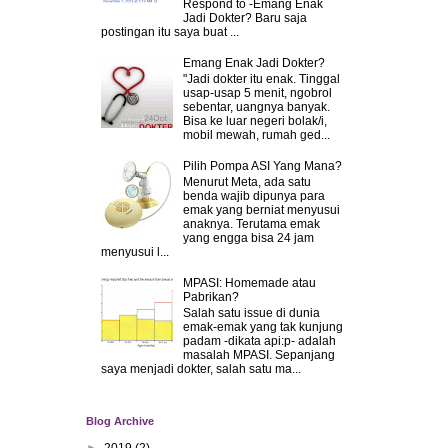
Respond to -Emang Enak
Jadi Dokter? Baru saja
postingan itu saya buat ...
Emang Enak Jadi Dokter?
"Jadi dokter itu enak. Tinggal
usap-usap 5 menit, ngobrol
sebentar, uangnya banyak.
Bisa ke luar negeri bolak/i,
mobil mewah, rumah ged...
Pilih Pompa ASI Yang Mana?
Menurut Meta, ada satu
benda wajib dipunya para
emak yang berniat menyusui
anaknya. Terutama emak
yang engga bisa 24 jam
menyusui l...
MPASI: Homemade atau
Pabrikan?
Salah satu issue di dunia
emak-emak yang tak kunjung
padam -dikata api:p- adalah
masalah MPASI. Sepanjang
saya menjadi dokter, salah satu ma...
Blog Archive
►
2019
(2)