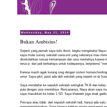
Wednesday, May 21, 2014
Bukan Ambisius!
Seperti yang pernah saya tulis
disini
, begitu mengetahui Naya t
saya mulai survey sekolah sana-sini yang sekiranya mau me
disekolahkan sesuai kemampuan dan usia mentalnya karena ka
terus:p dan jadi berbahaya untuk kedepannya, berpotensi "me
Karena masih agak kurang sreg dengan sistem homeschoolin
umur. Saya pikir, pasti ada deh sekolah yang seperti ini di 
Saya mendaftar ke sepuluh sekolah setingkat TK-B dan kelas 1
pula dengan usia mentalnya. Rencananya, Naya akan saya mas
saya masukkan ke kelas 1 SD. Saya khawatir juga anak gadis s
Percaya atau tidak, dari sepuluh sekolah tadi, hanya ada s
mempertimbangkan. Yang lainnya bahkan engga repot-repot m