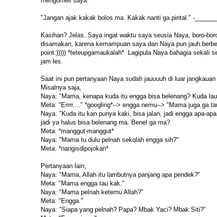
mengomeli saya.
"Jangan ajak kakak bolos ma. Kakak nanti ga pintal." -______
Kasihan? Jelas. Saya ingat waktu saya seusia Naya, boro-boro 
disamakan, karena kemampuan saya dan Naya pun jauh berbeda.
point:))))) *teteupgamaukalah* Lagipula Naya bahagia sekali 
jam les.
Saat ini pun pertanyaan Naya sudah jauuuuh di luar jangkauan
Misalnya saja,
Naya: "Mama, kenapa kuda itu engga bisa belenang? Kuda la
Meta: "Errrr...." *googling*--> engga nemu--> "Mama juga ga 
Naya: "Kuda itu kan punya kaki, bisa jalan, jadi engga apa-ap
jadi ya halus bisa belenang ma. Benel ga ma?
Meta: *manggut-manggut*
Naya: "Mama tu dulu pelnah sekolah engga sih?"
Meta: *nangisdipojokan*
Pertanyaan lain,
Naya: "Mama, Allah itu lambutnya panjang apa pendek?"
Meta: "Mama engga tau kak."
Naya: "Mama pelnah ketemu Allah?"
Meta: "Engga."
Naya: "Siapa yang pelnah? Papa? Mbak Yaci? Mbak Siti?"