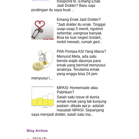
Respond to -Emang Enak
Jadi Dokter? Baru saja
postingan itu saya buat ...
Emang Enak Jadi Dokter?
"Jadi dokter itu enak. Tinggal
usap-usap 5 menit, ngobrol
sebentar, uangnya banyak.
Bisa ke luar negeri bolak/i,
mobil mewah, rumah ged...
Pilih Pompa ASI Yang Mana?
Menurut Meta, ada satu
benda wajib dipunya para
emak yang berniat menyusui
anaknya. Terutama emak
yang engga bisa 24 jam
menyusui l...
MPASI: Homemade atau
Pabrikan?
Salah satu issue di dunia
emak-emak yang tak kunjung
padam -dikata api:p- adalah
masalah MPASI. Sepanjang
saya menjadi dokter, salah satu ma...
Blog Archive
►
2019
(2)