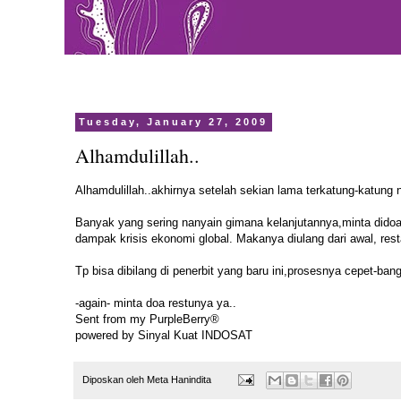
Tuesday, January 27, 2009
Alhamdulillah..
Alhamdulillah..akhirnya setelah sekian lama terkatung-katung n
Banyak yang sering nanyain gimana kelanjutannya,minta didoain 
dampak krisis ekonomi global. Makanya diulang dari awal, rest
Tp bisa dibilang di penerbit yang baru ini,prosesnya cepet-ba
-again- minta doa restunya ya..
Sent from my PurpleBerry®
powered by Sinyal Kuat INDOSAT
Diposkan oleh
Meta Hanindita