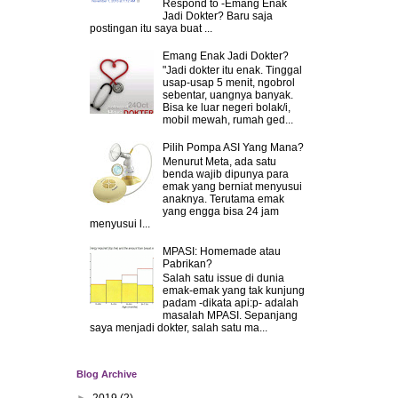
Respond to -Emang Enak
Jadi Dokter? Baru saja
postingan itu saya buat ...
Emang Enak Jadi Dokter?
"Jadi dokter itu enak. Tinggal
usap-usap 5 menit, ngobrol
sebentar, uangnya banyak.
Bisa ke luar negeri bolak/i,
mobil mewah, rumah ged...
Pilih Pompa ASI Yang Mana?
Menurut Meta, ada satu
benda wajib dipunya para
emak yang berniat menyusui
anaknya. Terutama emak
yang engga bisa 24 jam
menyusui l...
MPASI: Homemade atau
Pabrikan?
Salah satu issue di dunia
emak-emak yang tak kunjung
padam -dikata api:p- adalah
masalah MPASI. Sepanjang
saya menjadi dokter, salah satu ma...
Blog Archive
►
2019
(2)