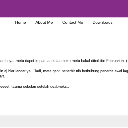
Home
About Me
Contact Me
Downloads
asibnya, meta dapet kepastian kalau buku meta bakal diterbitin Februari ini:)
aj biar lancar ya.. Jadi, meta ganti penerbit nih berhubung penerbit awal lag
art.
ngeeeet!-,cuma sebulan setelah deal,weks..